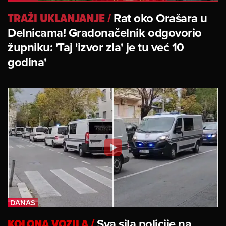
TRAŽI UKLANJANJE
/
Rat oko Orašara u
Delnicama! Gradonačelnik odgovorio
župniku: 'Taj 'izvor zla' je tu već 10
godina'
KOLONA VOZILA
/
Sva sila policije na