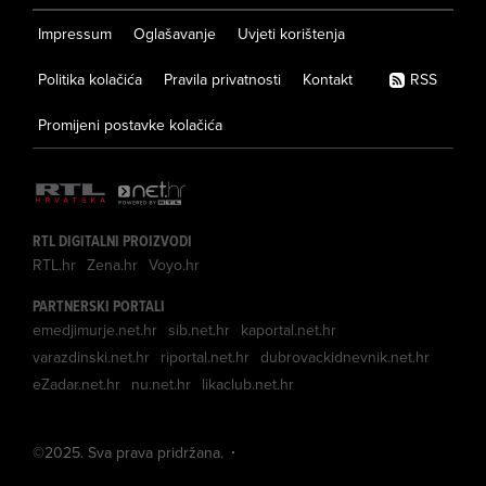
Impressum
Oglašavanje
Uvjeti korištenja
Politika kolačića
Pravila privatnosti
Kontakt
RSS
Promijeni postavke kolačića
RTL DIGITALNI PROIZVODI
RTL.hr
Zena.hr
Voyo.hr
PARTNERSKI PORTALI
emedjimurje.net.hr
sib.net.hr
kaportal.net.hr
varazdinski.net.hr
riportal.net.hr
dubrovackidnevnik.net.hr
eZadar.net.hr
nu.net.hr
likaclub.net.hr
©
2025
. Sva prava pridržana.