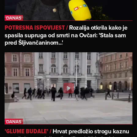
Rozalija otkrila kako je
POTRESNA ISPOVIJEST
/
spasila supruga od smrti na Ovčari: 'Stala sam
pred Šljivančaninom...'
Hrvat predložio strogu kaznu
'GLUME BUDALE'
/