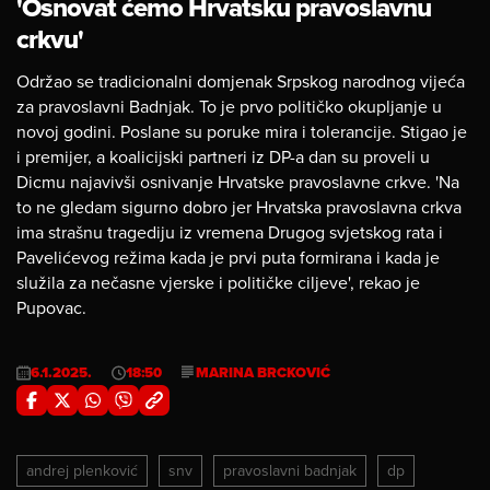
'Osnovat ćemo Hrvatsku pravoslavnu
crkvu'
Održao se tradicionalni domjenak Srpskog narodnog vijeća
za pravoslavni Badnjak. To je prvo političko okupljanje u
novoj godini. Poslane su poruke mira i tolerancije. Stigao je
i premijer, a koalicijski partneri iz DP-a dan su proveli u
Dicmu najavivši osnivanje Hrvatske pravoslavne crkve. 'Na
to ne gledam sigurno dobro jer Hrvatska pravoslavna crkva
ima strašnu tragediju iz vremena Drugog svjetskog rata i
Pavelićevog režima kada je prvi puta formirana i kada je
služila za nečasne vjerske i političke ciljeve', rekao je
Pupovac.
6.1.2025.
18:50
MARINA BRCKOVIĆ
andrej plenković
snv
pravoslavni badnjak
dp