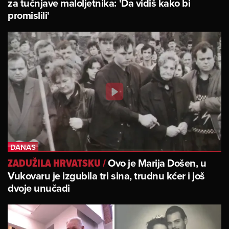
za tučnjave maloljetnika: 'Da vidiš kako bi
promislili'
Ovo je Marija Došen, u
ZADUŽILA HRVATSKU
/
Vukovaru je izgubila tri sina, trudnu kćer i još
dvoje unučadi