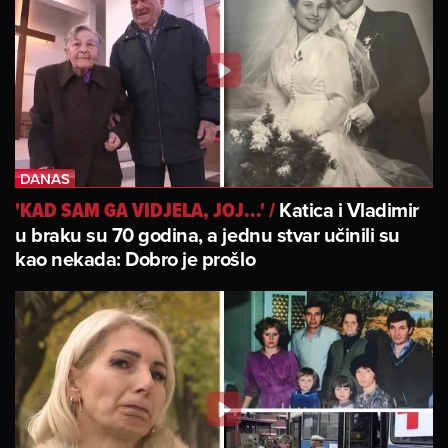
Katica i Vladimir
'KAD SAM GA VIDJELA, JOJ...'
/
u braku su 70 godina, a jednu stvar učinili su
kao nekada: Dobro je prošlo