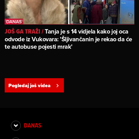
Tanja je s 14 vidjela kako joj oca
JOŠ GA TRAŽI
/
odvode iz Vukovara: 'Šljivančanin je rekao da će
te autobuse pojesti mrak'
Pogledaj još videa
DANAS