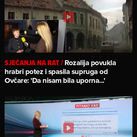
SJEĆANJA NA RAT
/
Rozalija povukla
hrabri potez i spasila supruga od
Ovčare: 'Da nisam bila uporna...'