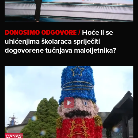
DONOSIMO ODGOVORE
/
Hoće li se
uhićenjima školaraca spriječiti
dogovorene tučnjava maloljetnika?