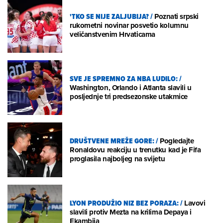
'TKO SE NIJE ZALJUBIJA?
/
Poznati srpski
rukometni novinar posvetio kolumnu
veličanstvenim Hrvaticama
SVE JE SPREMNO ZA NBA LUDILO:
/
Washington, Orlando i Atlanta slavili u
posljednje tri predsezonske utakmice
DRUŠTVENE MREŽE GORE:
/
Pogledajte
Ronaldovu reakciju u trenutku kad je Fifa
proglasila najboljeg na svijetu
LYON PRODUŽIO NIZ BEZ PORAZA:
/
Lavovi
slavili protiv Mezta na krilima Depaya i
Ekambija