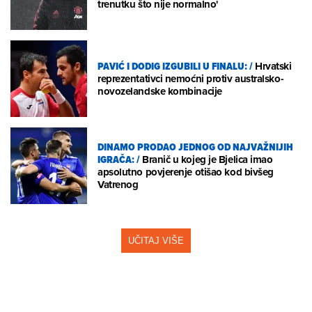
trenutku što nije normalno'
PAVIĆ I DODIG IZGUBILI U FINALU:
/
Hrvatski
reprezentativci nemoćni protiv australsko-
novozelandske kombinacije
DINAMO PRODAO JEDNOG OD NAJVAŽNIJIH
IGRAČA:
/
Branič u kojeg je Bjelica imao
apsolutno povjerenje otišao kod bivšeg
Vatrenog
UČITAJ VIŠE