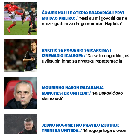
ČOVJEK KOJI JE OTKRIO BRADARIĆA I PRVI
MU DAO PRILIKU:
/
'Neki su mi govorili da ne
može igrati ni za drugu momčad Hajduka'
RAKITIĆ SE POVJERIO ŠVICARCIMA I
IZNENADIO IZJAVOM:
/
'Da se to dogodilo, još
uvijek bih igrao za hrvatsku reprezentaciju'
MOURINHO NAKON RAZARANJA
MANCHESTER UNITEDA:
/
'Pa Đoković ovo
stalno radi'
JEDNO NOGOMETNO PRAVILO IZLUĐUJE
TRENERA UNITEDA:
/
'Mnogo je toga u ovom