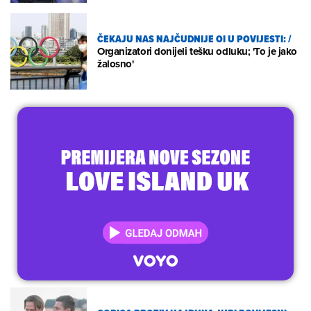
ČEKAJU NAS NAJČUDNIJE OI U POVIJESTI:
/
Organizatori donijeli tešku odluku; 'To je jako
žalosno'