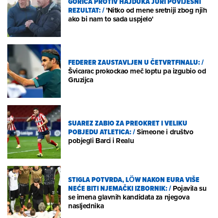
GORICA PROTIV HAJDUKA JURI POVIJESNI
REZULTAT:
/
'Nitko od mene sretniji zbog njih
ako bi nam to sada uspjelo'
FEDERER ZAUSTAVLJEN U ČETVRTFINALU:
/
Švicarac prokockao meč loptu pa izgubio od
Gruzijca
SUAREZ ZABIO ZA PREOKRET I VELIKU
POBJEDU ATLETICA:
/
Simeone i društvo
pobjegli Barci i Realu
STIGLA POTVRDA, LÖW NAKON EURA VIŠE
NEĆE BITI NJEMAČKI IZBORNIK:
/
Pojavila su
se imena glavnih kandidata za njegova
nasljednika