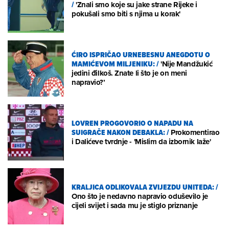
/
'Znali smo koje su jake strane Rijeke i
pokušali smo biti s njima u korak'
ĆIRO ISPRIČAO URNEBESNU ANEGDOTU O
MAMIĆEVOM MILJENIKU:
/
'Nije Mandžukić
jedini đilkoš. Znate li što je on meni
napravio?’
LOVREN PROGOVORIO O NAPADU NA
SUIGRAČE NAKON DEBAKLA:
/
Prokomentirao
i Dalićeve tvrdnje - 'Mislim da izbornik laže'
KRALJICA ODLIKOVALA ZVIJEZDU UNITEDA:
/
Ono što je nedavno napravio oduševilo je
cijeli svijet i sada mu je stiglo priznanje