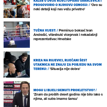
KALEB U DVIJE RIJEČI OPISAO SARAČEVIĆA I
PROGOVORIO O NJIHOVU ODNOSU:
/
'Ovo su
neki detalji koji nas vežu privatno'
TUŽNA VIJEST:
/
Preminuo boksač Ivan
Andrašić, višestruki viceprvak i nekadašnji
reprezentativac Hrvatske
KRIZA NA RUJEVICI, RIJEČANI ŠEST
UTAKMICA NE ZNAJU ZA POBJEDU NA SVOM
TERENU:
/
'Situacija nije dobra'
MOGU LI BIJELI SKINUTI PROKLETSTVO?
/
'Znam da prošlih deset godina nije bilo lako s
njima, ali sutra imamo šansu'