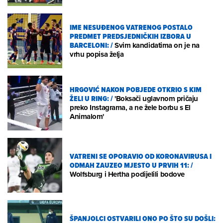
IME NESUĐENOG VATRENOG POSTALO
PREDMET PREDSJEDNIČKIH IZBORA U
BARCELONI:
/
Svim kandidatima on je na
vrhu popisa želja
HRGOVIĆ NAKON POBJEDE OTKRIO S KIM
ŽELI U RING:
/
'Boksači uglavnom pričaju
preko Instagrama, a ne žele borbu s El
Animalom'
VATRENI SE OPORAVIO OD KORONAVIRUSA I
ODMAH ZAUZEO MJESTO U PRVIH 11:
/
Wolfsburg i Hertha podijelili bodove
ŠPANJOLCI OSTVARILI ONO PO ŠTO SU DOŠLI: