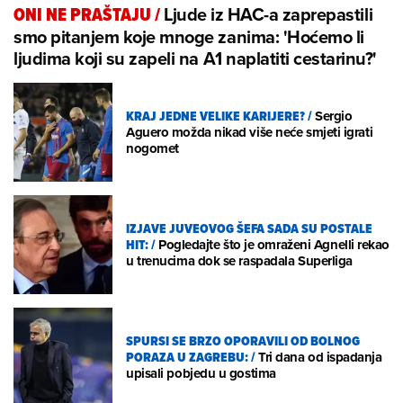
Ljude iz HAC-a zaprepastili
ONI NE PRAŠTAJU
/
smo pitanjem koje mnoge zanima: 'Hoćemo li
ljudima koji su zapeli na A1 naplatiti cestarinu?'
KRAJ JEDNE VELIKE KARIJERE?
/
Sergio
Aguero možda nikad više neće smjeti igrati
nogomet
IZJAVE JUVEOVOG ŠEFA SADA SU POSTALE
HIT:
/
Pogledajte što je omraženi Agnelli rekao
u trenucima dok se raspadala Superliga
SPURSI SE BRZO OPORAVILI OD BOLNOG
PORAZA U ZAGREBU:
/
Tri dana od ispadanja
upisali pobjedu u gostima