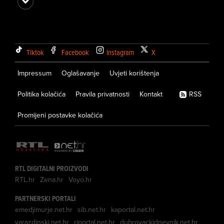
Tiktok
Facebook
Instagram
X
Impressum
Oglašavanje
Uvjeti korištenja
Politika kolačića
Pravila privatnosti
Kontakt
RSS
Promijeni postavke kolačića
RTL DIGITALNI PROIZVODI
RTL.hr
Zena.hr
Voyo.hr
PARTNERSKI PORTALI
emedjimurje.net.hr
sib.net.hr
kaportal.net.hr
varazdinski.net.hr
riportal.net.hr
dubrovackidnevnik.net.hr