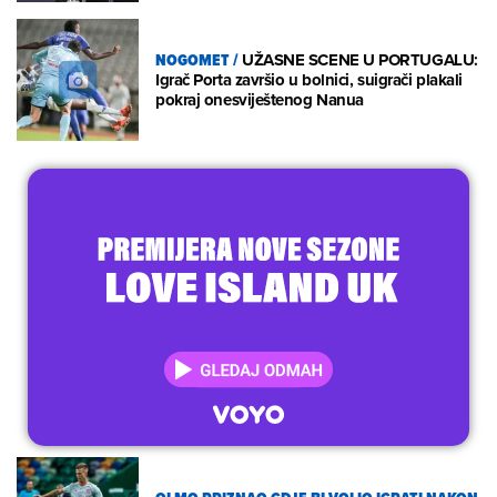
NOGOMET
/
UŽASNE SCENE U PORTUGALU:
Igrač Porta završio u bolnici, suigrači plakali
pokraj onesviještenog Nanua