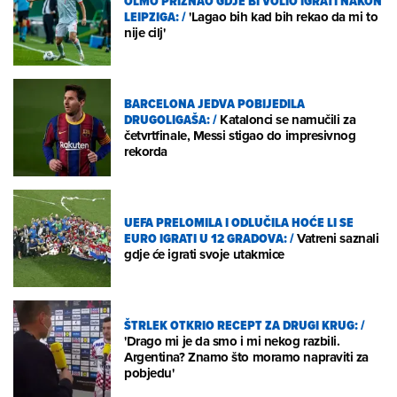
OLMO PRIZNAO GDJE BI VOLIO IGRATI NAKON
LEIPZIGA:
/
'Lagao bih kad bih rekao da mi to
nije cilj'
BARCELONA JEDVA POBIJEDILA
DRUGOLIGAŠA:
/
Katalonci se namučili za
četvrtfinale, Messi stigao do impresivnog
rekorda
UEFA PRELOMILA I ODLUČILA HOĆE LI SE
EURO IGRATI U 12 GRADOVA:
/
Vatreni saznali
gdje će igrati svoje utakmice
ŠTRLEK OTKRIO RECEPT ZA DRUGI KRUG:
/
'Drago mi je da smo i mi nekog razbili.
Argentina? Znamo što moramo napraviti za
pobjedu'