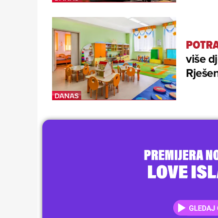
POTRA
više dj
Rješen