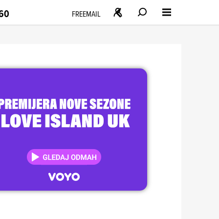
160
FREEMAIL