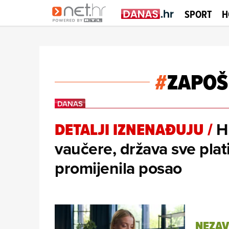
SPORT
H
#
ZAPOŠ
H
DETALJI IZNENAĐUJU
/
vaučere, država sve plat
promijenila posao
NEZAV