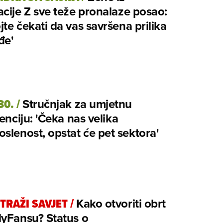
cije Z sve teže pronalaze posao:
te čekati da vas savršena prilika
đe'
30.
/
Stručnjak za umjetnu
genciju: 'Čeka nas velika
slenost, opstat će pet sektora'
TRAŽI SAVJET
/
Kako otvoriti obrt
lyFansu? Status o