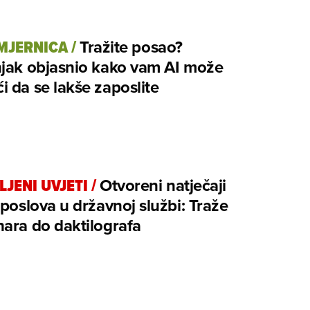
MJERNICA
/
Tražite posao?
njak objasnio kako vam AI može
 da se lakše zaposlite
LJENI UVJETI
/
Otvoreni natječaji
 poslova u državnoj službi: Traže
ara do daktilografa