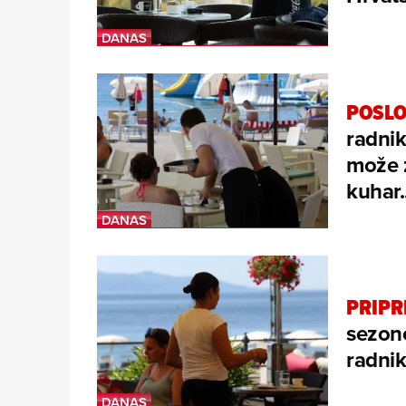
POSLO
radnik
može z
kuhar..
PRIPR
sezonc
radnik