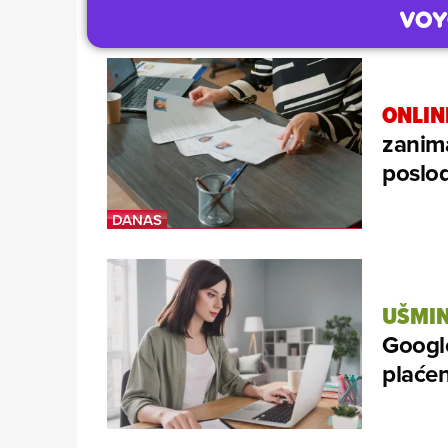
ONLIN
zanima
poslod
UŠMIN
Google
plaćen