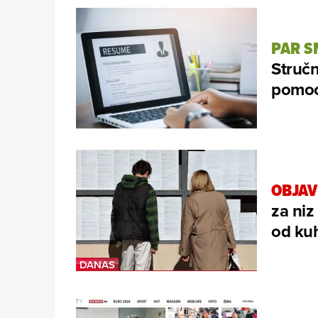
PAR S
Struč
pomoći
OBJAV
za niz
od kuh