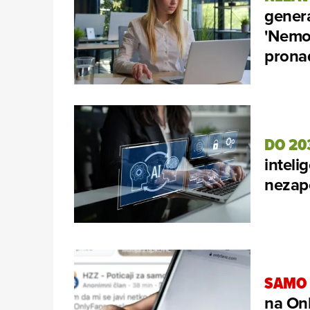
genera
'Nemoj
prona
DO 20
inteli
nezapo
SAMO 
na On