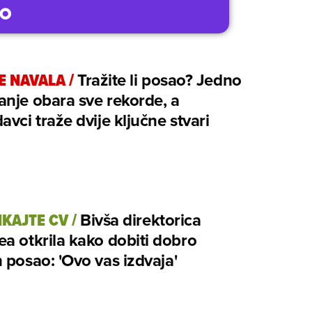
E NAVALA
/
Tražite li posao? Jedno
nje obara sve rekorde, a
avci traže dvije ključne stvari
KAJTE CV
/
Bivša direktorica
a otkrila kako dobiti dobro
 posao: 'Ovo vas izdvaja'