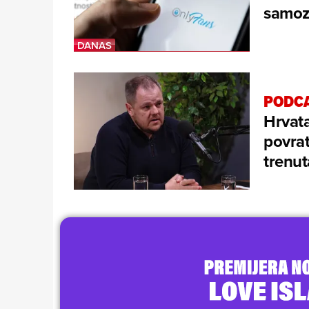
samoza
PODCA
Hrvata
povrat
trenu