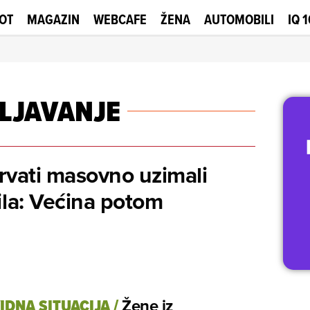
OT
MAGAZIN
WEBCAFE
ŽENA
AUTOMOBILI
IQ 
LJAVANJE
rvati masovno uzimali
ila: Većina potom
IDNA SITUACIJA
/
Žene iz