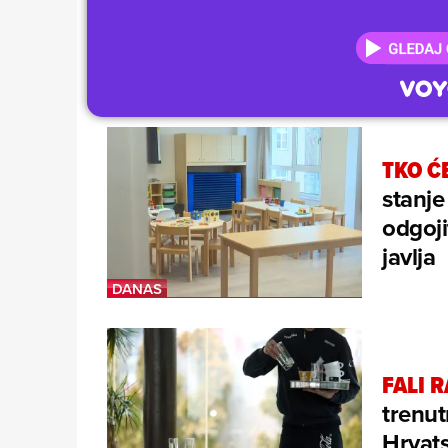
TKO Ć
stanje
odgoji
javlja
FALI 
trenut
Hrvats