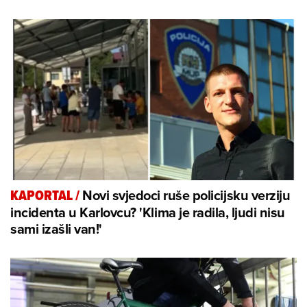
Novi svjedoci ruše policijsku verziju
KAPORTAL
/
incidenta u Karlovcu? 'Klima je radila, ljudi nisu
sami izašli van!'