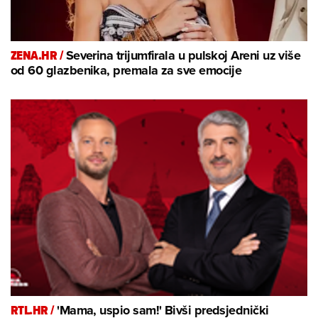
ZENA.HR /
Severina trijumfirala u pulskoj Areni uz više
od 60 glazbenika, premala za sve emocije
RTL.HR /
'Mama, uspio sam!' Bivši predsjednički