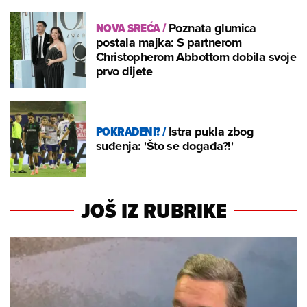
NOVA SREĆA
/
Poznata glumica
postala majka: S partnerom
Christopherom Abbottom dobila svoje
prvo dijete
POKRADENI?
/
Istra pukla zbog
suđenja: 'Što se događa?!'
JOŠ IZ RUBRIKE