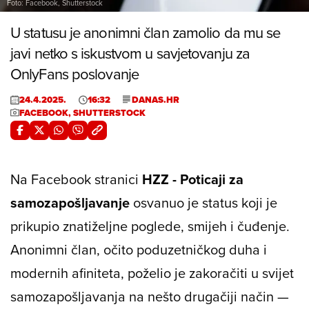
Foto: Facebook, Shutterstock
U statusu je anonimni član zamolio da mu se
javi netko s iskustvom u savjetovanju za
OnlyFans poslovanje
24.4.2025.
16:32
DANAS.HR
FACEBOOK, SHUTTERSTOCK
Na Facebook stranici
HZZ - Poticaji za
samozapošljavanje
osvanuo je status koji je
prikupio znatiželjne poglede, smijeh i čuđenje.
Anonimni član, očito poduzetničkog duha i
modernih afiniteta, poželio je zakoračiti u svijet
samozapošljavanja na nešto drugačiji način —