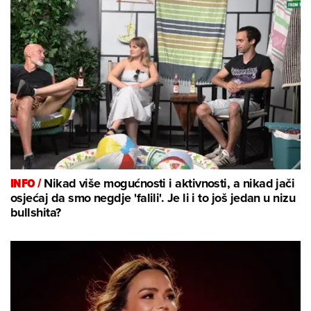
INFO /
Nikad više mogućnosti i aktivnosti, a nikad jači
osjećaj da smo negdje 'falili'. Je li i to još jedan u nizu
bullshita?