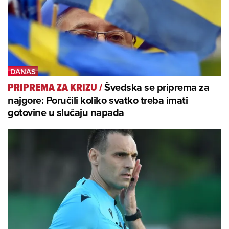
Švedska se priprema za
PRIPREMA ZA KRIZU
/
najgore: Poručili koliko svatko treba imati
gotovine u slučaju napada