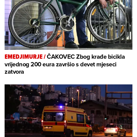
ČAKOVEC Zbog krađe bicikla
EMEDJIMURJE
/
vrijednog 200 eura završio s devet mjeseci
zatvora