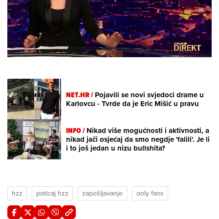
Loaded
:
8.93%
/
Unmute
NET.HR /
Pojavili se novi svjedoci drame u
Karlovcu - Tvrde da je Eric Mišić u pravu
INFO /
Nikad više mogućnosti i aktivnosti, a
nikad jači osjećaj da smo negdje 'falili'. Je li
i to još jedan u nizu bullshita?
hzz
poticaj hzz
zapošljavanje
only fans