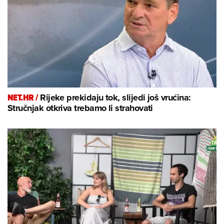
NET.HR /
Rijeke prekidaju tok, slijedi još vrućina:
Stručnjak otkriva trebamo li strahovati