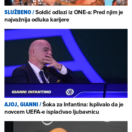
Soldić odlazi iz ONE-a: Pred njim je
SLUŽBENO
/
najvažnija odluka karijere
Šoka za Infantina: Isplivalo da je
AJOJ, GIANNI
/
novcem UEFA-e isplaćivao ljubavnicu