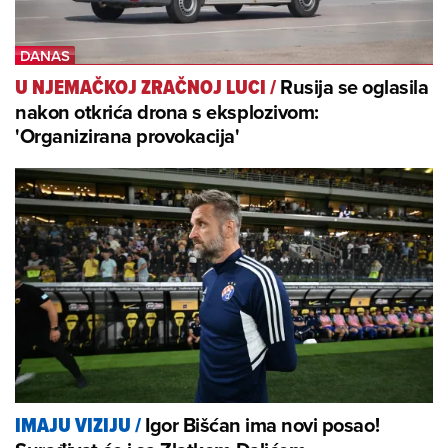
Rusija se oglasila
U NJEMAČKOJ ZRAČNOJ LUCI
/
nakon otkrića drona s eksplozivom:
'Organizirana provokacija'
Igor Bišćan ima novi posao!
IMAJU VIZIJU
/