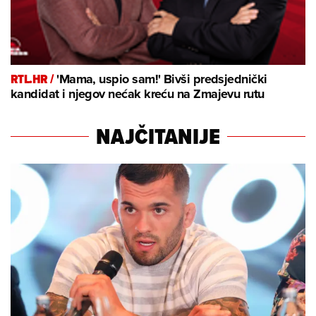
RTL.HR /
'Mama, uspio sam!' Bivši predsjednički
kandidat i njegov nećak kreću na Zmajevu rutu
NAJČITANIJE