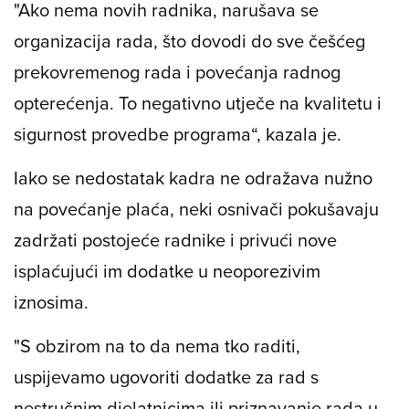
"Ako nema novih radnika, narušava se
organizacija rada, što dovodi do sve češćeg
prekovremenog rada i povećanja radnog
opterećenja. To negativno utječe na kvalitetu i
sigurnost provedbe programa“, kazala je.
Iako se nedostatak kadra ne odražava nužno
na povećanje plaća, neki osnivači pokušavaju
zadržati postojeće radnike i privući nove
isplaćujući im dodatke u neoporezivim
iznosima.
"S obzirom na to da nema tko raditi,
uspijevamo ugovoriti dodatke za rad s
nestručnim djelatnicima ili priznavanje rada u