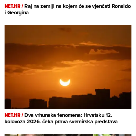
NET.HR /
Raj na zemlji na kojem će se vjenčati Ronaldo
i Georgina
NET.HR /
Dva vrhunska fenomena: Hrvatsku 12.
kolovoza 2026. čeka prava svemirska predstava