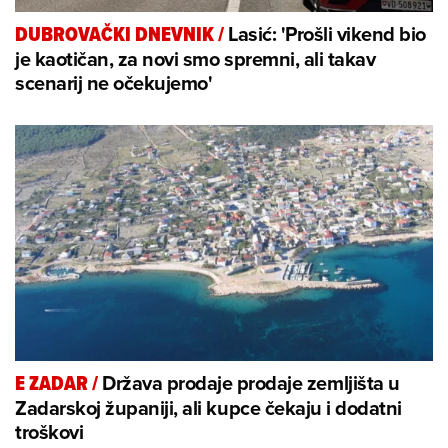
Lasić: 'Prošli vikend bio
DUBROVAČKI DNEVNIK
/
je kaotičan, za novi smo spremni, ali takav
scenarij ne očekujemo'
Država prodaje prodaje zemljišta u
E ZADAR
/
Zadarskoj županiji, ali kupce čekaju i dodatni
troškovi