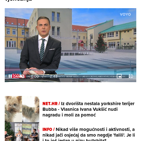
Loaded
:
8.74%
/
Unmute
NET.HR /
Iz dvorišta nestala yorkshire terijer
Bubba - Vlasnica Ivana Vukšić nudi
nagradu i moli za pomoć
INFO /
Nikad više mogućnosti i aktivnosti, a
nikad jači osjećaj da smo negdje 'falili'. Je li
i to još jedan u nizu bullshita?