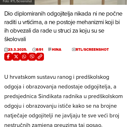
Foto: RTL/Screenshot
Dio diplomiranih odgojitelja nikada ni ne počne
raditi u vrtićima, a ne postoje mehanizmi koji bi
ih obvezali da rade u struci za koju su se
školovali
23.3.2025.
8:51
HINA
RTL/SCREENSHOT
U hrvatskom sustavu ranog i predškolskog
odgoja i obrazovanja nedostaje odgojitelja, a
predsjednica Sindikata radnika u predškolskom
odgoju i obrazovanju ističe kako se na brojne
natječaje odgojitelji ne javljaju te sve veći broj
nestručnih zamjena preuzima taj posao.