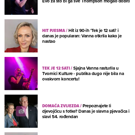
Evo za što bi ga sve Thompson mogao dobiti
HIT PJESMA
/
Hit iz 90-ih 'Tek je 12 sati' i
danas je popularan: Vanna otkrila kako je
nastao
TEK JE 12 SATI
/
Sjajna Vanna rasturila u
Tvornici Kulture - publika dugo nije bila na
ovakvom koncertu!
DOMAĆA ZVIJEZDA
/
Prepoznajete li
djevojčicu s fotke? Danas je slavna pjevačica i
slavi 54. rođendan