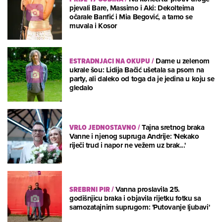
pjevali Bare, Massimo i Aki: Dekolteima
očarale Banfić i Mia Begović, a tamo se
muvala i Kosor
ESTRADNJACI NA OKUPU
/
Dame u zelenom
ukrale šou: Lidija Bačić ušetala sa psom na
party, ali daleko od toga da je jedina u koju se
gledalo
VRLO JEDNOSTAVNO
/
Tajna sretnog braka
Vanne i njenog supruga Andrije: 'Nekako
riječi trud i napor ne vežem uz brak...'
SREBRNI PIR
/
Vanna proslavila 25.
godišnjicu braka i objavila rijetku fotku sa
samozatajnim suprugom: 'Putovanje ljubavi'