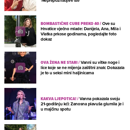
'Neprepoznatljive ste'
BOMBASTIČNE CURE PREKO 40
/
Ove su
Hrvatice vječno mlade: Danijela, Ana, Mila i
Vlatka prkose godinama, pogledajte foto
dokaz
OVA ŽENA NE STARI
/
Vanni su vitke noge i
lice koje se ne mijenja zaštitni znak: Dokazala
je to u seksi mini haljinicama
KAKVA LJEPOTICA!
/
Vanna pokazala svoju
21-godišnju kći: Zanosna plavuša glumila je i
u majčinu spotu