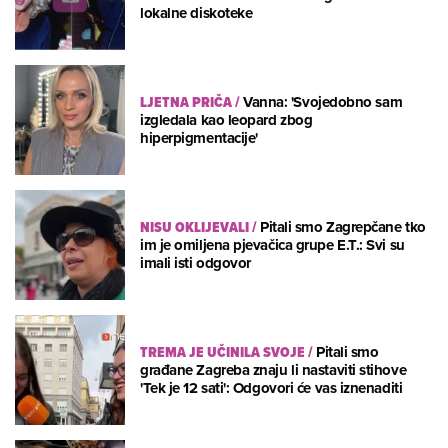
lokalne diskoteke
LJETNA PRIČA
/
Vanna: 'Svojedobno sam
izgledala kao leopard zbog
hiperpigmentacije'
NISU OKLIJEVALI
/
Pitali smo Zagrepčane tko
im je omiljena pjevačica grupe E.T.: Svi su
imali isti odgovor
TREMA JE UČINILA SVOJE
/
Pitali smo
građane Zagreba znaju li nastaviti stihove
'Tek je 12 sati': Odgovori će vas iznenaditi