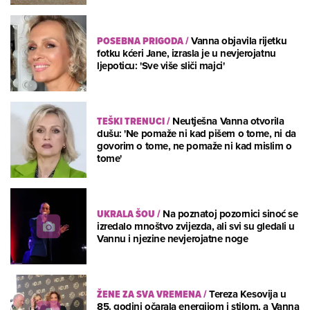
POSEBNA PRIGODA
/
Vanna objavila rijetku
fotku kćeri Jane, izrasla je u nevjerojatnu
ljepoticu: 'Sve više sliči majci'
TEŠKI TRENUCI
/
Neutješna Vanna otvorila
dušu: 'Ne pomaže ni kad pišem o tome, ni da
govorim o tome, ne pomaže ni kad mislim o
tome'
UKRALA ŠOU
/
Na poznatoj pozornici sinoć se
izredalo mnoštvo zvijezda, ali svi su gledali u
Vannu i njezine nevjerojatne noge
ŽENE ZA SVA VREMENA
/
Tereza Kesovija u
85. godini očarala energijom i stilom, a Vanna