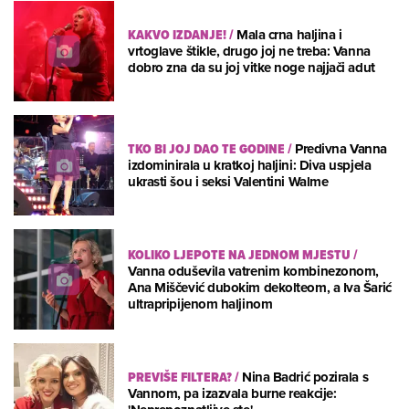
KAKVO IZDANJE!
/
Mala crna haljina i
vrtoglave štikle, drugo joj ne treba: Vanna
dobro zna da su joj vitke noge najjači adut
TKO BI JOJ DAO TE GODINE
/
Predivna Vanna
izdominirala u kratkoj haljini: Diva uspjela
ukrasti šou i seksi Valentini Walme
KOLIKO LJEPOTE NA JEDNOM MJESTU
/
Vanna oduševila vatrenim kombinezonom,
Ana Miščević dubokim dekolteom, a Iva Šarić
ultrapripijenom haljinom
PREVIŠE FILTERA?
/
Nina Badrić pozirala s
Vannom, pa izazvala burne reakcije: