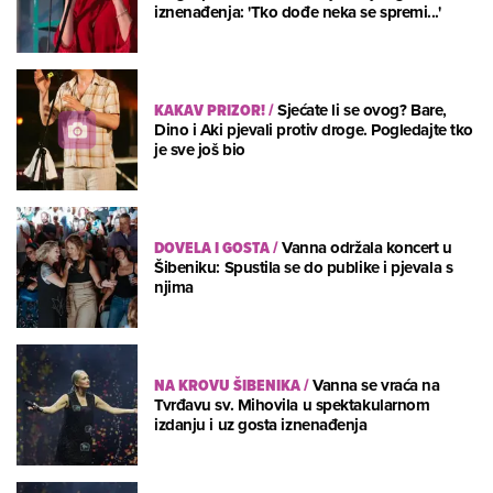
iznenađenja: 'Tko dođe neka se spremi...'
KAKAV PRIZOR!
/
Sjećate li se ovog? Bare,
Dino i Aki pjevali protiv droge. Pogledajte tko
je sve još bio
DOVELA I GOSTA
/
Vanna održala koncert u
Šibeniku: Spustila se do publike i pjevala s
njima
NA KROVU ŠIBENIKA
/
Vanna se vraća na
Tvrđavu sv. Mihovila u spektakularnom
izdanju i uz gosta iznenađenja