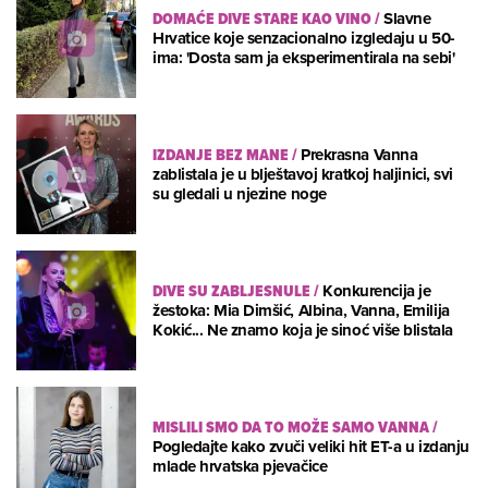
DOMAĆE DIVE STARE KAO VINO
/
Slavne
Hrvatice koje senzacionalno izgledaju u 50-
ima: 'Dosta sam ja eksperimentirala na sebi'
IZDANJE BEZ MANE
/
Prekrasna Vanna
zablistala je u blještavoj kratkoj haljinici, svi
su gledali u njezine noge
DIVE SU ZABLJESNULE
/
Konkurencija je
žestoka: Mia Dimšić, Albina, Vanna, Emilija
Kokić... Ne znamo koja je sinoć više blistala
MISLILI SMO DA TO MOŽE SAMO VANNA
/
Pogledajte kako zvuči veliki hit ET-a u izdanju
mlade hrvatska pjevačice