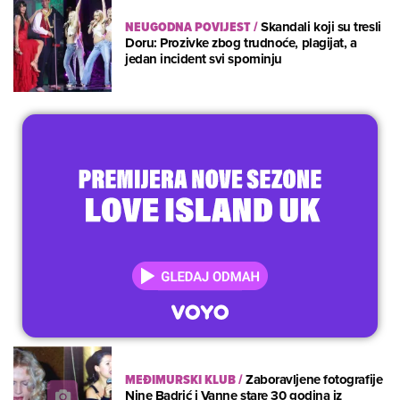
NEUGODNA POVIJEST
/
Skandali koji su tresli
Doru: Prozivke zbog trudnoće, plagijat, a
jedan incident svi spominju
MEĐIMURSKI KLUB
/
Zaboravljene fotografije
Nine Badrić i Vanne stare 30 godina iz