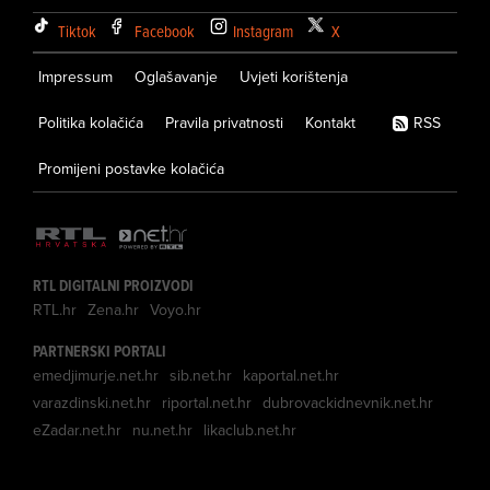
Tiktok
Facebook
Instagram
X
Impressum
Oglašavanje
Uvjeti korištenja
Politika kolačića
Pravila privatnosti
Kontakt
RSS
Promijeni postavke kolačića
RTL DIGITALNI PROIZVODI
RTL.hr
Zena.hr
Voyo.hr
PARTNERSKI PORTALI
emedjimurje.net.hr
sib.net.hr
kaportal.net.hr
varazdinski.net.hr
riportal.net.hr
dubrovackidnevnik.net.hr
eZadar.net.hr
nu.net.hr
likaclub.net.hr