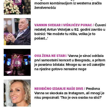
modnom kombinacijom iz westerna zračila
ženstvenošću
VANNIN SVEKAR I VIŠNJIĆEV PUNAC
/
Čuveni
redatelj Antun Vrdoljak u 92. godini završio u
bolnici: 'Ne možete tu ništa, velika je to
pošast...'
OVA ŽENA NE STARI
/
Vanna je sinoć održala
prvi samostalni koncert u Beogradu, a pritom
je posebno blistala: Mnoge su se oči zakeljile
na njezine gotovo nerealne noge
NEOBIČNO IZDANJE NAŠE DIVE
/
Predivna
Vanna se skockala za Instagram, ali mnogi je
nisu prepoznali: 'Tko je ova osoba na slici?'