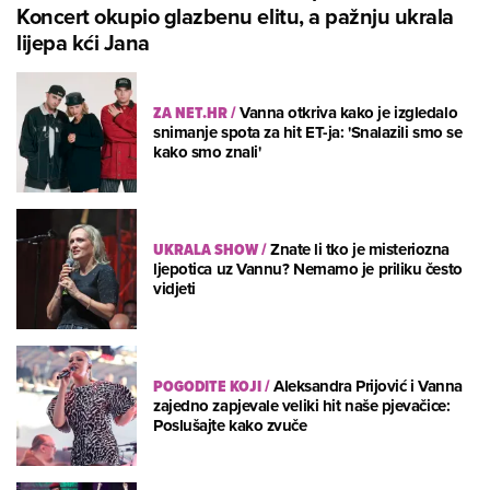
Koncert okupio glazbenu elitu, a pažnju ukrala
lijepa kći Jana
ZA NET.HR
/
Vanna otkriva kako je izgledalo
snimanje spota za hit ET-ja: 'Snalazili smo se
kako smo znali'
UKRALA SHOW
/
Znate li tko je misteriozna
ljepotica uz Vannu? Nemamo je priliku često
vidjeti
POGODITE KOJI
/
Aleksandra Prijović i Vanna
zajedno zapjevale veliki hit naše pjevačice:
Poslušajte kako zvuče