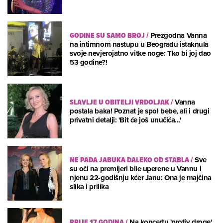
GODINE SU SAMO BROJ
/
Prezgodna Vanna
na intimnom nastupu u Beogradu istaknula
svoje nevjerojatno vitke noge: Tko bi joj dao
53 godine?!
SLAVLJE U OBITELJI VRDOLJAK
/
Vanna
postala baka! Poznat je spol bebe, ali i drugi
privatni detalji: 'Bit će još unučića...'
NE PADA JABUKA DALEKO OD STABLA
/
Sve
su oči na premijeri bile uperene u Vannu i
njenu 22-godišnju kćer Janu: Ona je majčina
slika i prilika
PRIJE 17 GODINA
/
Na koncertu 'protiv droge'