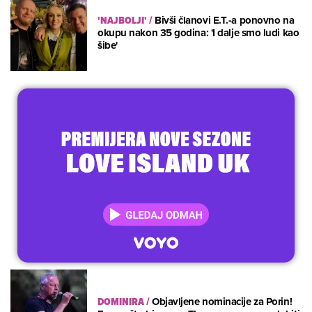
'NAJBOLJI'
/
Bivši članovi E.T.-a ponovno na
okupu nakon 35 godina: 'I dalje smo ludi kao
šibe'
DOMINIRA
/
Objavljene nominacije za Porin!