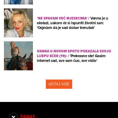
'NE SPAVAM VEĆ MJESECIMA'
/
Vanna je u
ekstazi, uskoro će si ispuniti životni san:
'Osjećam da je sad dobar trenutak'
VANNA U NOVOM SPOTU POKAZALA SVOJU
LIJEPU KĆER (19):
/
'Prekrasne ste! Gasim
internet sad, sve sam čuo, sve vidio'
UČITAJ VIŠE
DANAS