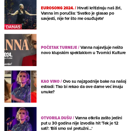
EUROSONG 2024.
/
Hrvati kritiziraju naš žiri,
Vanna im poručila: 'Svatko je glasao po
savjesti, nije fer što me osuđujete'
POČETAK TURNEJE
/
Vanna najavljuje nešto
novo klupskim spektaklom u Tvornici Kulture
KAO VINO
/
Ovo su najzgodnije bake na našoj
estradi: Tko bi rekao da ove dame već imaju
unuke?
OTVORILA DUŠU
/
Vanna otkrila zašto jedini
put u 30 godina nije izvodila hit 'Tek je 12
sati': 'Bili smo svi pretužni...'