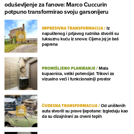
oduševljenje za fanove: Marco Cuccurin
potpuno transformirao svoju garsonijeru
IMPRESIVNA TRANSFORMACIJA
/
Iz
napuštenog i prljavog rudnika stvorili su
luksuznu kuću iz snova: Cijena joj je baš
paprena
PROMIŠLJENO PLANIRANJE
/
Mala
kupaonica, veliki potencijal: Trikovi za
vizualno veći i funkcionalniji prostor
ČUDESNA TRANSFORMACIJA
/
Od uništenih
auta stvorili su prave ljepotane: Izgledaju kao
da su dizajnirani za crveni tepih