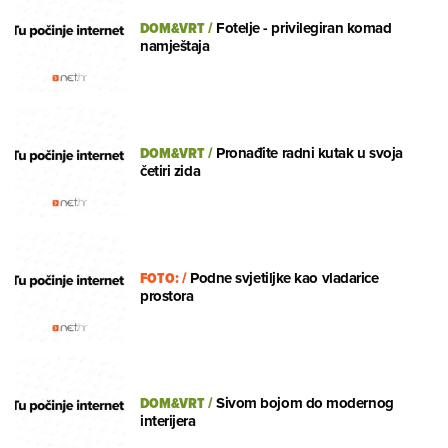
DOM&VRT
/
Fotelje - privilegiran komad
namještaja
DOM&VRT
/
Pronađite radni kutak u svoja
četiri zida
FOTO:
/
Podne svjetiljke kao vladarice
prostora
DOM&VRT
/
Sivom bojom do modernog
interijera