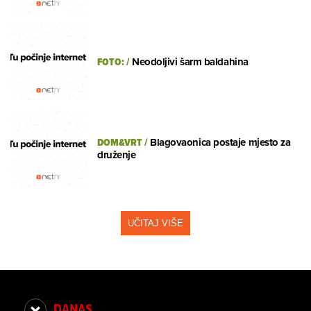
FOTO:
/
Neodoljivi šarm baldahina
DOM&VRT
/
Blagovaonica postaje mjesto za
druženje
UČITAJ VIŠE
DANAS