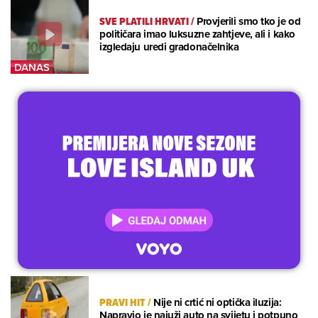
SVE PLATILI HRVATI
/
Provjerili smo tko je od
političara imao luksuzne zahtjeve, ali i kako
izgledaju uredi gradonačelnika
PRAVI HIT
/
Nije ni crtić ni optička iluzija:
Napravio je najuži auto na svijetu i potpuno