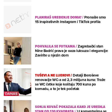
PLANIRAŠ UREĐENJE DOMA?
/
Pronašle smo
15 inspirativnih Instagram i TikTok profila
POHVALILA SE FOTKAMA
/
Zagrebački stan
Nine Badrić prava je oaza luksuza i elegancije:
Zavirite u njezin dom
TUŠEVI A NE LIJEKOVI
/
Detalji Beroševe
renovacije WC-a od 2,3 milijuna kuna: Traže
se WC četke koje koštaju 700 kuna po
komadu, a to je tek početak
SONJA KOVAČ POKAZALA KAKO JE UREDILA
STAN OD 130 KVADRATA:
/
U komentarima se