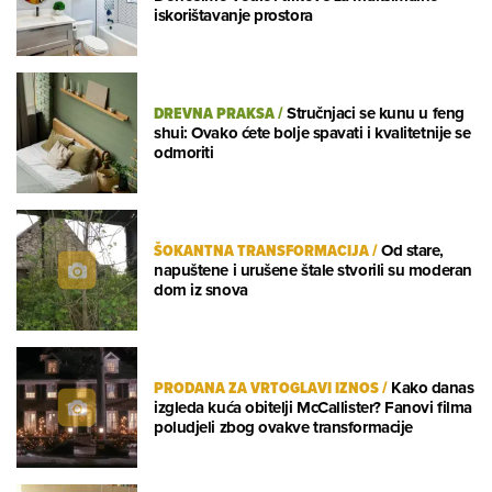
iskorištavanje prostora
DREVNA PRAKSA
/
Stručnjaci se kunu u feng
shui: Ovako ćete bolje spavati i kvalitetnije se
odmoriti
ŠOKANTNA TRANSFORMACIJA
/
Od stare,
napuštene i urušene štale stvorili su moderan
dom iz snova
PRODANA ZA VRTOGLAVI IZNOS
/
Kako danas
izgleda kuća obitelji McCallister? Fanovi filma
poludjeli zbog ovakve transformacije