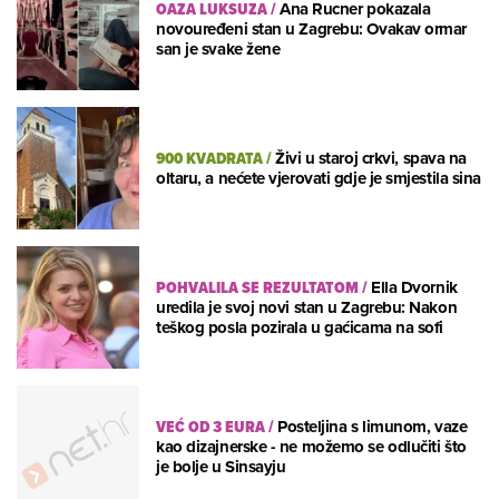
OAZA LUKSUZA
/
Ana Rucner pokazala
novouređeni stan u Zagrebu: Ovakav ormar
san je svake žene
900 KVADRATA
/
Živi u staroj crkvi, spava na
oltaru, a nećete vjerovati gdje je smjestila sina
POHVALILA SE REZULTATOM
/
Ella Dvornik
uredila je svoj novi stan u Zagrebu: Nakon
teškog posla pozirala u gaćicama na sofi
VEĆ OD 3 EURA
/
Posteljina s limunom, vaze
kao dizajnerske - ne možemo se odlučiti što
je bolje u Sinsayju