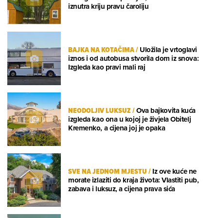
iznutra kriju pravu čaroliju
BAJKA NA KOTAČIMA
/
Uložila je vrtoglavi
iznos i od autobusa stvorila dom iz snova:
Izgleda kao pravi mali raj
NEODOLJIV LUKSUZ
/
Ova bajkovita kuća
izgleda kao ona u kojoj je živjela Obitelj
Kremenko, a cijena joj je opaka
SVE NA JEDNOM MJESTU
/
Iz ove kuće ne
morate izlaziti do kraja života: Vlastiti pub,
zabava i luksuz, a cijena prava sića