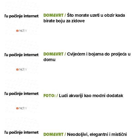
DOM&VRT
/
Što morate uzeti u obzir kada
birate boju za zidove
DOM&VRT
/
Cvijećem i bojama do proljeća u
domu
FOTO:
/
Ludi akvariji kao modni dodatak
DOM&VRT
/
Neodoljivi, elegantni i mistični