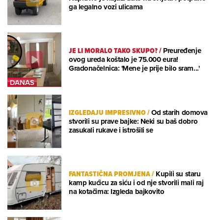
ga legalno vozi ulicama
JE LI MORALO TAKO SKUPO?
/
Preuređenje
ovog ureda koštalo je 75.000 eura!
Gradonačelnica: 'Mene je prije bilo sram...'
IZGLEDAJU IMPRESIVNO
/
Od starih domova
stvorili su prave bajke: Neki su baš dobro
zasukali rukave i istrošili se
FANTASTIČNA PROMJENA
/
Kupili su staru
kamp kućicu za siću i od nje stvorili mali raj
na kotačima: Izgleda bajkovito