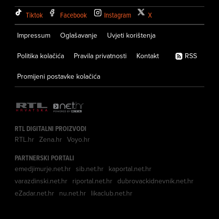
Tiktok
Facebook
Instagram
X
Impressum
Oglašavanje
Uvjeti korištenja
Politika kolačića
Pravila privatnosti
Kontakt
RSS
Promijeni postavke kolačića
RTL DIGITALNI PROIZVODI
RTL.hr
Zena.hr
Voyo.hr
PARTNERSKI PORTALI
emedjimurje.net.hr
sib.net.hr
kaportal.net.hr
varazdinski.net.hr
riportal.net.hr
dubrovackidnevnik.net.hr
eZadar.net.hr
nu.net.hr
likaclub.net.hr