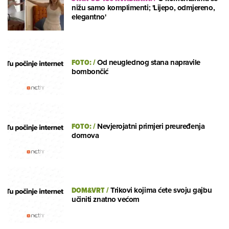
nižu samo komplimenti; 'Lijepo, odmjereno,
elegantno'
FOTO:
/
Od neuglednog stana napravile
bombončić
FOTO:
/
Nevjerojatni primjeri preuređenja
domova
DOM&VRT
/
Trikovi kojima ćete svoju gajbu
učiniti znatno većom