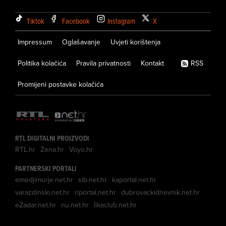
Tiktok
Facebook
Instagram
X
Impressum
Oglašavanje
Uvjeti korištenja
Politika kolačića
Pravila privatnosti
Kontakt
RSS
Promijeni postavke kolačića
RTL DIGITALNI PROIZVODI
RTL.hr
Zena.hr
Voyo.hr
PARTNERSKI PORTALI
emedjimurje.net.hr
sib.net.hr
kaportal.net.hr
varazdinski.net.hr
riportal.net.hr
dubrovackidnevnik.net.hr
eZadar.net.hr
nu.net.hr
likaclub.net.hr