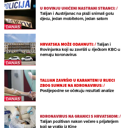
U ROVINJU UHIĆENI NASTRANI STRANCI:
/
Talijan i Austrijanac na plaži snimali golu
djecu, jedan mobitelom, jedan satom
HRVATSKA MOŽE ODAHNUTI:
/
Talijan i
Rovinjanka koji su završili u riječkom KBC-u
nemaju koronavirus
TALIJAN ZAVRŠIO U KARANTENI U RIJECI
ZBOG SUMNJE NA KORONAVIRUS:
/
Poslijepodne se očekuju rezultati analize
KORONAVIRUS NA GRANICI S HRVATSKOM:
/
Talijan pozitivan nakon večere s prijateljem
koji se vratio iz Kine