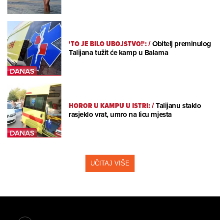
'TO JE BILO UBOJSTVO!':
/
Obitelj preminulog
Talijana tužit će kamp u Balama
HOROR U KAMPU U ISTRI:
/
Talijanu staklo
rasjeklo vrat, umro na licu mjesta
UČITAJ VIŠE