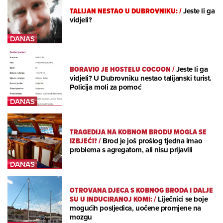
TALIJAN NESTAO U DUBROVNIKU:
/
Jeste li ga
vidjeli?
BORAVIO JE HOSTELU COCOON
/
Jeste li ga
vidjeli? U Dubrovniku nestao talijanski turist.
Policija moli za pomoć
TRAGEDIJA NA KOBNOM BRODU MOGLA SE
IZBJEĆI?
/
Brod je još prošlog tjedna imao
problema s agregatom, ali nisu prijavili
OTROVANA DJECA S KOBNOG BRODA I DALJE
SU U INDUCIRANOJ KOMI:
/
Liječnici se boje
mogućih posljedica, uočene promjene na
mozgu