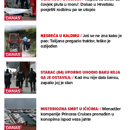
čovjek pluta u moru': Došao u Hrvatsku
posjetiti rodbinu pa se utopio
NESREĆA U KALDIRU
/
Još se ne zna kako je
pao: Talijana pregazio traktor, teško je
ozlijeđen
STARAC (84) UPORNO UHODIO BAKU KOJA
GA JE OSTAVILA:
/
Kad mu nije dala šansu,
zapalio joj je stan
MISTERIOZNA SMRT U IČIĆIMA:
/
Menadžer
kompanije Princess Cruises pronađen u
konopima ispod veza jahte