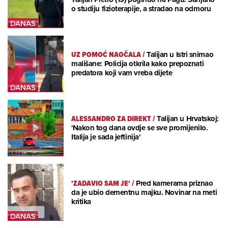
o studiju fizioterapije, a stradao na odmoru
UZ POMOĆ NAOČALA
/
Talijan u Istri snimao
mališane: Policija otkrila kako prepoznati
predatora koji vam vreba dijete
ALESSANDRO ZA DIREKT
/
Talijan u Hrvatskoj:
'Nakon tog dana ovdje se sve promijenilo.
Italija je sada jeftinija'
'ZADAVIO SAM JE'
/
Pred kamerama priznao
da je ubio dementnu majku. Novinar na meti
kritika