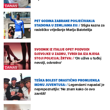
PET GODINA ZABRANE POSJEĆIVANJA
STADIONA U ZEMLJAMA EU:
/
Stigla kazna za
rasističko vrijeđanje Marija Balotellija
SVODNIK IZ ITALIJE OPET PODVODI
DJEVOJKE U ZADRU, TVRDI DA IZA NJEGA
STOJI POLICIJA; ŽRTVA:
/
'On uživa u tuđoj
nevolji, odvratno'
TEŠKA BOLEST DRASTIČNO PROMIJENILA
IKONU JUVENTUSA:
/
Legendarni napadač je
neprepoznatljiv: 'Ne znam kako će ovo
završiti'