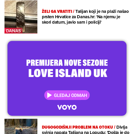
ŽELI GA VRATITI
/
Talijan koji je na plaži našao
prsten Hrvatice za Danas.hr: 'Na njemu je
skori datum, javio sam i policiji'
DUGOGODIŠNJI PROBLEM NA OTOKU
/
Divlja
svinja napala Talijana na Lopudu: 'Došla je do