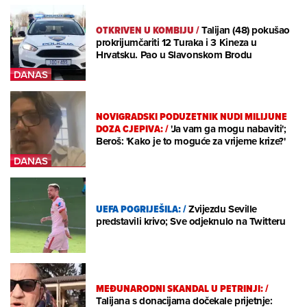
OTKRIVEN U KOMBIJU
/
Talijan (48) pokušao
prokrijumčariti 12 Turaka i 3 Kineza u
Hrvatsku. Pao u Slavonskom Brodu
NOVIGRADSKI PODUZETNIK NUDI MILIJUNE
DOZA CJEPIVA:
/
'Ja vam ga mogu nabaviti';
Beroš: 'Kako je to moguće za vrijeme krize?'
UEFA POGRIJEŠILA:
/
Zvijezdu Seville
predstavili krivo; Sve odjeknulo na Twitteru
MEĐUNARODNI SKANDAL U PETRINJI:
/
Talijana s donacijama dočekale prijetnje: