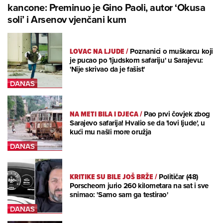
kancone: Preminuo je Gino Paoli, autor ‘Okusa
soli’ i Arsenov vjenčani kum
LOVAC NA LJUDE
/
Poznanici o muškarcu koji
je pucao po 'ljudskom safariju' u Sarajevu:
'Nije skrivao da je fašist'
NA METI BILA I DJECA
/
Pao prvi čovjek zbog
Sarajevo safarija! Hvalio se da 'lovi ljude', u
kući mu našli more oružja
KRITIKE SU BILE JOŠ BRŽE
/
Političar (48)
Porscheom jurio 260 kilometara na sat i sve
snimao: 'Samo sam ga testirao'