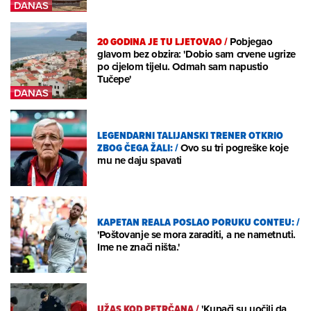
20 GODINA JE TU LJETOVAO
/
Pobjegao
glavom bez obzira: 'Dobio sam crvene ugrize
po cijelom tijelu. Odmah sam napustio
Tučepe'
LEGENDARNI TALIJANSKI TRENER OTKRIO
ZBOG ČEGA ŽALI:
/
Ovo su tri pogreške koje
mu ne daju spavati
KAPETAN REALA POSLAO PORUKU CONTEU:
/
'Poštovanje se mora zaraditi, a ne nametnuti.
Ime ne znači ništa.'
UŽAS KOD PETRČANA
/
'Kupači su uočili da