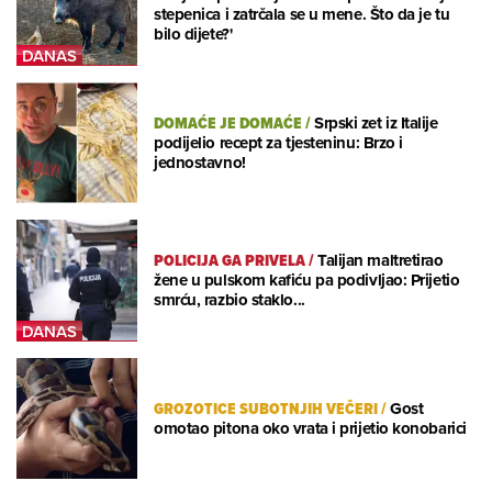
stepenica i zatrčala se u mene. Što da je tu
bilo dijete?'
DOMAĆE JE DOMAĆE
/
Srpski zet iz Italije
podijelio recept za tjesteninu: Brzo i
jednostavno!
POLICIJA GA PRIVELA
/
Talijan maltretirao
žene u pulskom kafiću pa podivljao: Prijetio
smrću, razbio staklo...
GROZOTICE SUBOTNJIH VEČERI
/
Gost
omotao pitona oko vrata i prijetio konobarici