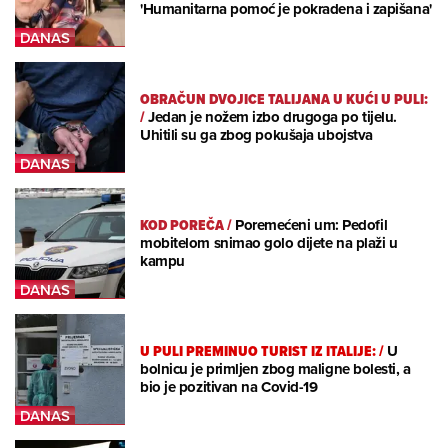
'Humanitarna pomoć je pokradena i zapišana'
OBRAČUN DVOJICE TALIJANA U KUĆI U PULI:
/
Jedan je nožem izbo drugoga po tijelu.
Uhitili su ga zbog pokušaja ubojstva
KOD POREČA
/
Poremećeni um: Pedofil
mobitelom snimao golo dijete na plaži u
kampu
U PULI PREMINUO TURIST IZ ITALIJE:
/
U
bolnicu je primljen zbog maligne bolesti, a
bio je pozitivan na Covid-19