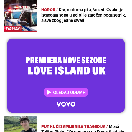
HOROR
/
Krv, motorna pila, šokeri: Ovako je
izgledala soba u kojoj je zatočen poduzetnik,
a sve zbog jedne stvari
PUT KUĆI ZAMIJENILA TRAGEDIJA
/
Mladi
Talijan Pietro (19) poginuo na Pagu: Sanjario