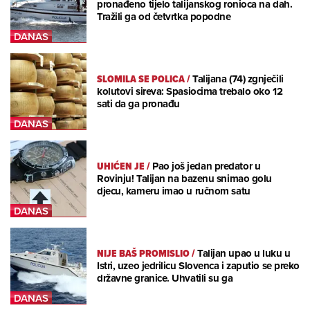
pronađeno tijelo talijanskog ronioca na dah.
Tražili ga od četvrtka popodne
SLOMILA SE POLICA
/
Talijana (74) zgnječili
kolutovi sireva: Spasiocima trebalo oko 12
sati da ga pronađu
UHIĆEN JE
/
Pao još jedan predator u
Rovinju! Talijan na bazenu snimao golu
djecu, kameru imao u ručnom satu
NIJE BAŠ PROMISLIO
/
Talijan upao u luku u
Istri, uzeo jedrilicu Slovenca i zaputio se preko
državne granice. Uhvatili su ga