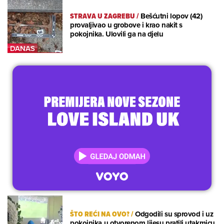
STRAVA U ZAGREBU
/
Bešćutni lopov (42)
provaljivao u grobove i krao nakit s
pokojnika. Ulovili ga na djelu
ŠTO REĆI NA OVO?
/
Odgodili su sprovod i uz
pokojnika u otvorenom lijesu pratili utakmicu