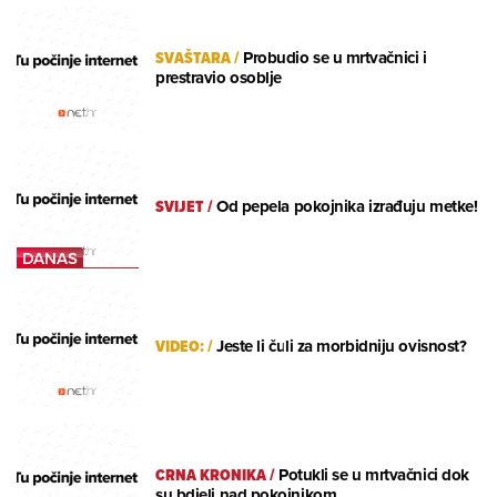
SVAŠTARA
/
Probudio se u mrtvačnici i
prestravio osoblje
SVIJET
/
Od pepela pokojnika izrađuju metke!
VIDEO:
/
Jeste li čuli za morbidniju ovisnost?
CRNA KRONIKA
/
Potukli se u mrtvačnici dok
su bdjeli nad pokojnikom