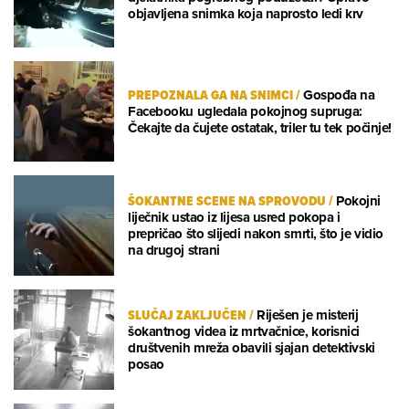
objavljena snimka koja naprosto ledi krv
PREPOZNALA GA NA SNIMCI
/
Gospođa na
Facebooku ugledala pokojnog supruga:
Čekajte da čujete ostatak, triler tu tek počinje!
ŠOKANTNE SCENE NA SPROVODU
/
Pokojni
liječnik ustao iz lijesa usred pokopa i
prepričao što slijedi nakon smrti, što je vidio
na drugoj strani
SLUČAJ ZAKLJUČEN
/
Riješen je misterij
šokantnog videa iz mrtvačnice, korisnici
društvenih mreža obavili sjajan detektivski
posao