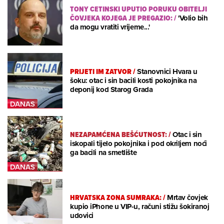
TONY CETINSKI UPUTIO PORUKU OBITELJI
ČOVJEKA KOJEGA JE PREGAZIO:
/
'Volio bih
da mogu vratiti vrijeme...'
PRIJETI IM ZATVOR
/
Stanovnici Hvara u
šoku: otac i sin bacili kosti pokojnika na
deponij kod Starog Grada
NEZAPAMĆENA BEŠĆUTNOST:
/
Otac i sin
iskopali tijelo pokojnika i pod okriljem noći
ga bacili na smetlište
HRVATSKA ZONA SUMRAKA:
/
Mrtav čovjek
kupio iPhone u VIP-u, računi stižu šokiranoj
udovici