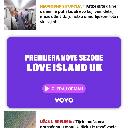
NEUGODNA SITUACIJA
/
Tvrtke šute da ne
uznemire putnike, ali evo koji vam detalj
može otkriti da je netko umro tijekom leta i
što slijedi
UŽAS U BRELIMA:
/
Tijelo muškarca
pronađeno u moru; U tijeku je utvrđivanje