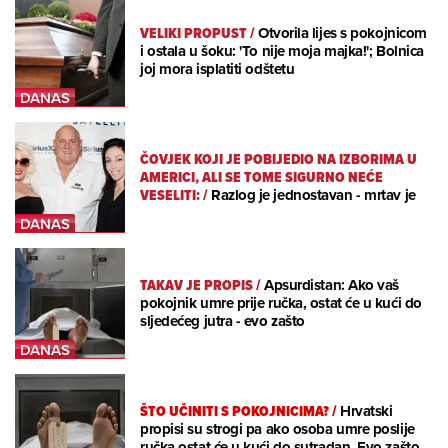
VELIKI PROPUST
/
Otvorila lijes s pokojnicom
i ostala u šoku: 'To nije moja majka!'; Bolnica
joj mora isplatiti odštetu
ČOVJEK KOJI JE POBIJEDIO NA IZBORIMA U
AMERICI, ALI SE TOME SIGURNO NEĆE
VESELITI:
/
Razlog je jednostavan - mrtav je
TAKAV JE PROPIS
/
Apsurdistan: Ako vaš
pokojnik umre prije ručka, ostat će u kući do
sljedećeg jutra - evo zašto
ŠTO UČINITI S POKOJNICIMA?
/
Hrvatski
propisi su strogi pa ako osoba umre poslije
ručka ostat će u kući do sutradan. Evo zašto