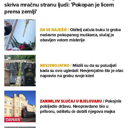
skriva mračnu stranu ljudi: 'Pokopan je licem
prema zemlji'
DA SE NAJEŽIŠ
/
Obitelj začula buku iz groba
nedavno pokopanog muškarca, slučaj je
obavijen velom misterije
NEVJEROJATNO
/
Mislili su da su poludjeli
kada su ovo ugledali: Nevjerojatno što je otac
napravio na grobu svoje kćeri
ZANIMLJIV SLUČAJ U BJELOVARU
/
Pokojnik
pobijedio državu. Neopravdano bio u
pritvoru, odštetu će dobiti njegova majka