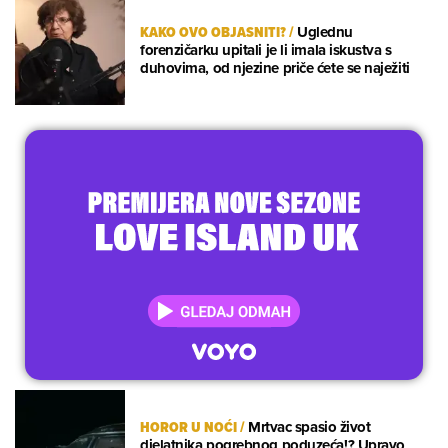
KAKO OVO OBJASNITI?
/
Uglednu
forenzičarku upitali je li imala iskustva s
duhovima, od njezine priče ćete se naježiti
HOROR U NOĆI
/
Mrtvac spasio život
djelatnika pogrebnog poduzeća!? Upravo