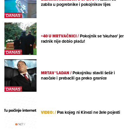
zabila u pogrebnike i pokojnikov lijes
+40 U MRTVAČNICI
/
Pokojnik se 'skuhao' jer
radnik nije dobio plaću!
MRTAV 'LADAN
/
Pokojniku stavili šešir i
naočale i prebacili ga preko granice
VIDEO:
/
Pas kojeg ni Kinezi ne žele pojesti