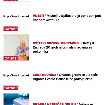
VIJESTI
/
Misterij u Splitu: tko je pokopan pod
imenom Anto B.?
OŠTETILI DRŽAVNI PRORAČUN
/
Obitelj iz
Zagreba 20 godina primala mirovinu za
pokojnika
CRNA KRONIKA
/
Otvarao grobnice u okolici
Vrgorca i vadio zlatne zube pokojnicima
BIZARNA NESREĆA U SPLITU
/
Autom se