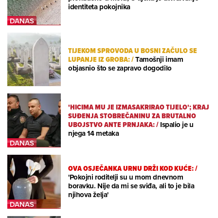
identiteta pokojnika
TIJEKOM SPROVODA U BOSNI ZAČULO SE
LUPANJE IZ GROBA:
/
Tamošnji imam
objasnio što se zapravo dogodilo
'HICIMA MU JE IZMASAKRIRAO TIJELO'; KRAJ
SUĐENJA STOBREČANINU ZA BRUTALNO
UBOJSTVO ANTE PRNJAKA:
/
Ispalio je u
njega 14 metaka
OVA OSJEČANKA URNU DRŽI KOD KUĆE:
/
'Pokojni roditelji su u mom dnevnom
boravku. Nije da mi se sviđa, ali to je bila
njihova želja'