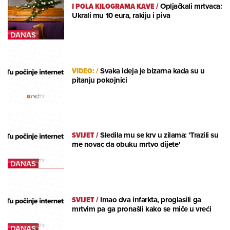
I POLA KILOGRAMA KAVE
/
Opljačkali mrtvaca:
Ukrali mu 10 eura, rakiju i piva
VIDEO:
/
Svaka ideja je bizarna kada su u
pitanju pokojnici
SVIJET
/
Sledila mu se krv u zilama: 'Trazili su
me novac da obuku mrtvo dijete'
SVIJET
/
Imao dva infarkta, proglasili ga
mrtvim pa ga pronašli kako se miče u vreći