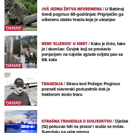
JOŠ JEDNA ŽRTVA NEVREMENA
/
U Babinoj
Gredi poginuo 65-godišnjak: Prignječilo ga
oštećeno stablo hrasta koje je uklanjao
REMI 'KLIZNUO' U SMRT
/
Kako je živio, tako
je i skončao: Čovjek koji se proslavio
penjanjem na najviše zgrade svijeta pao sa
68. kata
TRAGEDIJA
/
Strava kod Požege: Poginuo
poznati slavonski poduzetnik dok je
traktorom kosio travu
STRAŠNA TRAGEDIJA U SUSJEDSTVU
/
Dječak
(12) pokucao teti na prozor i srušio se mrtav.
Sumnjaju na udar groma