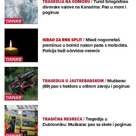
TRAGEDIJA NA ODMORU
/
Turist fotografirao
divovske valove na Kanarima: Pao u more i
poginuo
IGRAO ZA RNK SPLIT
/
Mladi nogometaš
preminuo u bolnici nakon pada s motocikla.
Policija traži očevidce nesreće
TRAGEDIJA U JASTREBARSKOM
/
Muškarac
(69) pao s traktora u oštrom zavoju i poginuo
TRAGIČNA NESREĆA
/
Tragedija u
Dubrovniku: Muškarac pao sa skele i poginuo