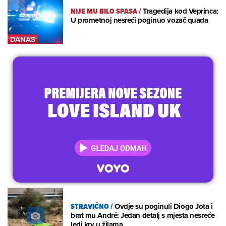
NIJE MU BILO SPASA
/
Tragedija kod Veprinca:
U prometnoj nesreći poginuo vozač quada
STRAVIČNO
/
Ovdje su poginuli Diogo Jota i
brat mu André: Jedan detalj s mjesta nesreće
ledi krv u žilama