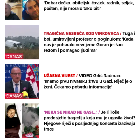
'Dobar dečko, obiteljski čovjek, radnik, seljak,
pošten, nije moralo tako biti'
TRAGIČNA NESREĆA KOD VINKOVACA
/
Tuga i
bol, umirovljeni profesor o poginulom: 'Kada
nas je poharalo nevrijeme Goran je išao
redom i pomagao ljudima'
UŽASNA VIJEST
/
VIDEO Grlić Radman:
'Imamo prvu hrvatsku žrtvu u Gazi. Riječ je o
ženi. Čekamo potvrdu informacije'
'NEKA SE NIKAD NE GASI...'
/
Je li Toše
predosjetio tragediju koja mu je ugasila život?
Njegove riječi s posljednjeg koncerta izazivaju
trnce