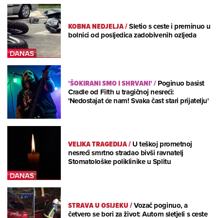
KOBNA NEDJELJA
/
Sletio s ceste i preminuo u
bolnici od posljedica zadobivenih ozljeda
'ŠOKIRANI SMO I SHRVANI'
/
Poginuo basist
Cradle od Filth u tragičnoj nesreći:
'Nedostajat će nam! Svaka čast stari prijatelju'
VELIKA TRAGEDIJA
/
U teškoj prometnoj
nesreći smrtno stradao bivši ravnatelj
Stomatološke poliklinike u Splitu
STRAVA U OSIJEKU
/
Vozač poginuo, a
četvero se bori za život: Autom sletjeli s ceste