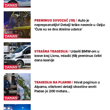
PREMINUO SUVOZAČ (18)
/
Auto je
neprepoznatljiv! Detalji teške nesreće u Ozlju:
'Čula su se dva strašna udarca'
STRAŠNA TRAGEDIJA
/
Udarili BMW-om u
krave kraj Livna, mladić (18) preminuo četiri
dana kasnije
TRAGEDIJA NA PLANINI
/
Hrvat poginuo u
Alpama, otkriveni detalji stravične smrti:
Padao je 200 metara...