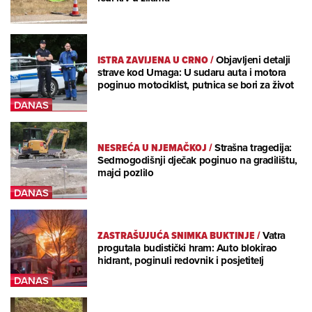
ISTRA ZAVIJENA U CRNO
/
Objavljeni detalji
strave kod Umaga: U sudaru auta i motora
poginuo motociklist, putnica se bori za život
NESREĆA U NJEMAČKOJ
/
Strašna tragedija:
Sedmogodišnji dječak poginuo na gradilištu,
majci pozlilo
ZASTRAŠUJUĆA SNIMKA BUKTINJE
/
Vatra
progutala budistički hram: Auto blokirao
hidrant, poginuli redovnik i posjetitelj