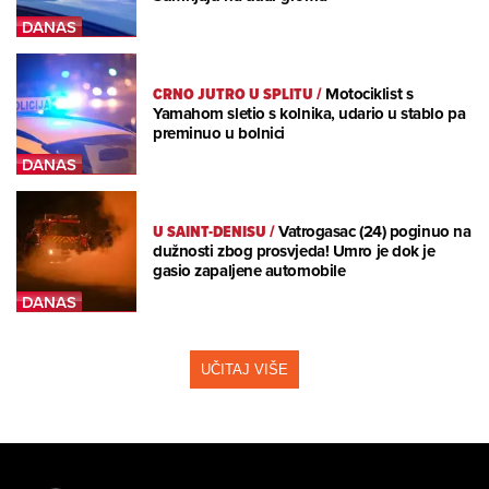
CRNO JUTRO U SPLITU
/
Motociklist s
Yamahom sletio s kolnika, udario u stablo pa
preminuo u bolnici
U SAINT-DENISU
/
Vatrogasac (24) poginuo na
dužnosti zbog prosvjeda! Umro je dok je
gasio zapaljene automobile
UČITAJ VIŠE