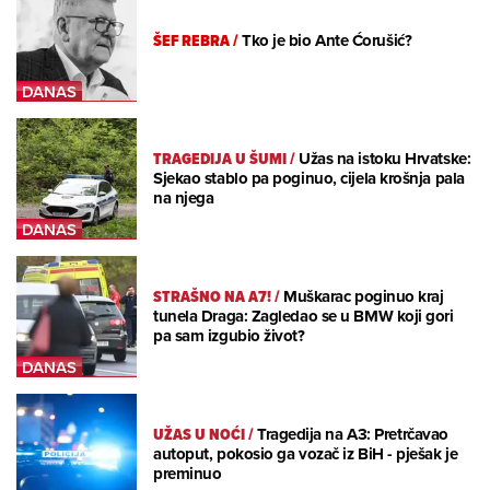
ŠEF REBRA
/
Tko je bio Ante Ćorušić?
TRAGEDIJA U ŠUMI
/
Užas na istoku Hrvatske:
Sjekao stablo pa poginuo, cijela krošnja pala
na njega
STRAŠNO NA A7!
/
Muškarac poginuo kraj
tunela Draga: Zagledao se u BMW koji gori
pa sam izgubio život?
UŽAS U NOĆI
/
Tragedija na A3: Pretrčavao
autoput, pokosio ga vozač iz BiH - pješak je
preminuo