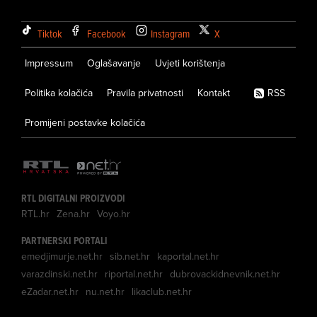
Tiktok
Facebook
Instagram
X
Impressum
Oglašavanje
Uvjeti korištenja
Politika kolačića
Pravila privatnosti
Kontakt
RSS
Promijeni postavke kolačića
RTL DIGITALNI PROIZVODI
RTL.hr
Zena.hr
Voyo.hr
PARTNERSKI PORTALI
emedjimurje.net.hr
sib.net.hr
kaportal.net.hr
varazdinski.net.hr
riportal.net.hr
dubrovackidnevnik.net.hr
eZadar.net.hr
nu.net.hr
likaclub.net.hr