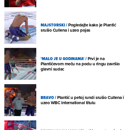
MAJSTORSKI
/
Pogledajte kako je Plantić
srušio Cullena i uzeo pojas
'MALO JE U GODINAMA'
/
Prvi je na
Plantićevom meču na podu u ringu završio
glavni sudac
BRAVO
/
Plantić u petoj rundi srušio Cullena i
uzeo WBC International titulu