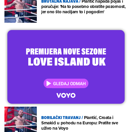
BRUTALNA NAJAVA
/
Plantić napada pojas i
poručuje: 'Na to posebno obratite pozornost,
jer ono što naciljam to i pogodim'
BORILAČKI TRAVANJ
/
Plantić, Croata i
Smakići u pohodu na Europu: Pratite sve
uživo na Voyo