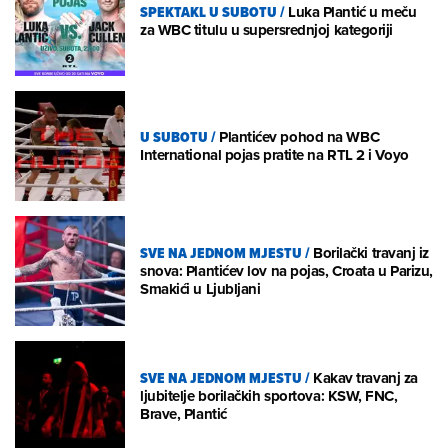
SPEKTAKL U SUBOTU
/
Luka Plantić u meču
za WBC titulu u supersrednjoj kategoriji
U SUBOTU
/
Plantićev pohod na WBC
International pojas pratite na RTL 2 i Voyo
SVE NA JEDNOM MJESTU
/
Borilački travanj iz
snova: Plantićev lov na pojas, Croata u Parizu,
Smakići u Ljubljani
SVE NA JEDNOM MJESTU
/
Kakav travanj za
ljubitelje borilačkih sportova: KSW, FNC,
Brave, Plantić