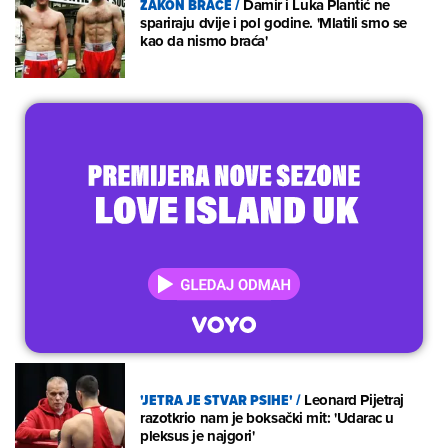
ZAKON BRAĆE
/
Damir i Luka Plantić ne
spariraju dvije i pol godine. 'Mlatili smo se
kao da nismo braća'
'JETRA JE STVAR PSIHE'
/
Leonard Pijetraj
razotkrio nam je boksački mit: 'Udarac u
pleksus je najgori'