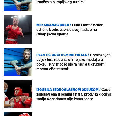
izbačen s olimpijskog turnira!'
MEKSIKANAC BOLJI
/
Luka Plantić nakon
odlične borbe završio svoj nastup na
Olimpijskim igrama
PLANTIĆ UOČI OSMINE FINALA
/
Hrvatska još
uvijek ima nadu za olimpijsku medalju u
boksu: 'Prvi meč je bio 'ajme', a u drugom
moram više stiskati'
IZGUBILA JEDNOGLASNOM ODLUKOM
/
Ćačić
zaustavljena u osmini finala, protiv 12 godina
starija Kanađanka nije imala šanse