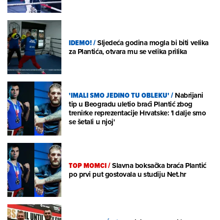
IDEMO!
/
Sljedeća godina mogla bi biti velika
za Plantića, otvara mu se velika prilika
'IMALI SMO JEDINO TU OBLEKU'
/
Nabrijani
tip u Beogradu uletio braći Plantić zbog
trenirke reprezentacije Hrvatske: 'I dalje smo
se šetali u njoj'
TOP MOMCI
/
Slavna boksačka braća Plantić
po prvi put gostovala u studiju Net.hr