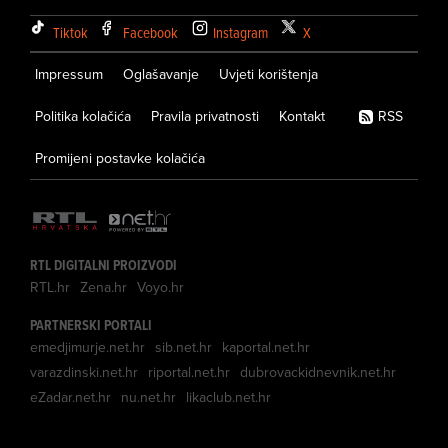
Tiktok
Facebook
Instagram
X
Impressum
Oglašavanje
Uvjeti korištenja
Politika kolačića
Pravila privatnosti
Kontakt
RSS
Promijeni postavke kolačića
RTL DIGITALNI PROIZVODI
RTL.hr
Zena.hr
Voyo.hr
PARTNERSKI PORTALI
emedjimurje.net.hr
sib.net.hr
kaportal.net.hr
varazdinski.net.hr
riportal.net.hr
dubrovackidnevnik.net.hr
eZadar.net.hr
nu.net.hr
likaclub.net.hr