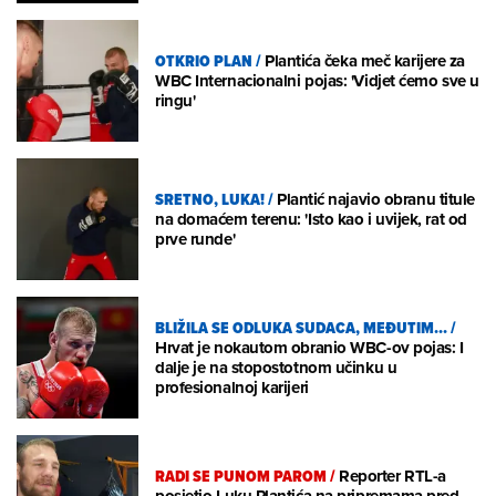
OTKRIO PLAN
/
Plantića čeka meč karijere za
WBC Internacionalni pojas: 'Vidjet ćemo sve u
ringu'
SRETNO, LUKA!
/
Plantić najavio obranu titule
na domaćem terenu: 'Isto kao i uvijek, rat od
prve runde'
BLIŽILA SE ODLUKA SUDACA, MEĐUTIM...
/
Hrvat je nokautom obranio WBC-ov pojas: I
dalje je na stopostotnom učinku u
profesionalnoj karijeri
RADI SE PUNOM PAROM
/
Reporter RTL-a
posjetio Luku Plantića na pripremama pred