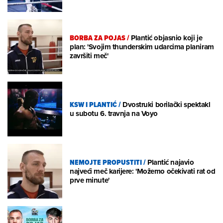
BORBA ZA POJAS
/
Plantić objasnio koji je
plan: 'Svojim thunderskim udarcima planiram
završiti meč'
KSW I PLANTIĆ
/
Dvostruki borilački spektakl
u subotu 6. travnja na Voyo
NEMOJTE PROPUSTITI
/
Plantić najavio
najveći meč karijere: 'Možemo očekivati rat od
prve minute'