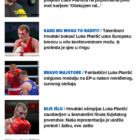
meč karijere: 'Očekujem rat...'
KAKO MU MOGU TO RADITI?
/
Talentirani
hrvatski boksač Luka Plantić uzeo Europsku
broncu u vrlo kontroverznom meču. Iz
protesta je sjeo u ringu
BRAVO MAJSTORE
/
Fantastični Luka Plantić
osigurao medalju na EP-u nakon neviđenog,
surovog okršaja
NIJE IŠLO
/
Hrvatski olimpijac Luka Plantić
zaustavljen u šesnaestini finala Svjetskog
prvenstva: Naša reprezentacija je uložila
protest i žalbu, evo zašto