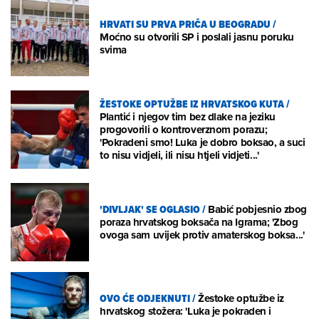
HRVATI SU PRVA PRIČA U BEOGRADU
/
Moćno su otvorili SP i poslali jasnu poruku
svima
ŽESTOKE OPTUŽBE IZ HRVATSKOG KUTA
/
Plantić i njegov tim bez dlake na jeziku
progovorili o kontroverznom porazu;
'Pokradeni smo! Luka je dobro boksao, a suci
to nisu vidjeli, ili nisu htjeli vidjeti...'
'DIVLJAK' SE OGLASIO
/
Babić pobjesnio zbog
poraza hrvatskog boksača na Igrama; 'Zbog
ovoga sam uvijek protiv amaterskog boksa...'
OVO ĆE ODJEKNUTI
/
Žestoke optužbe iz
hrvatskog stožera: 'Luka je pokraden i