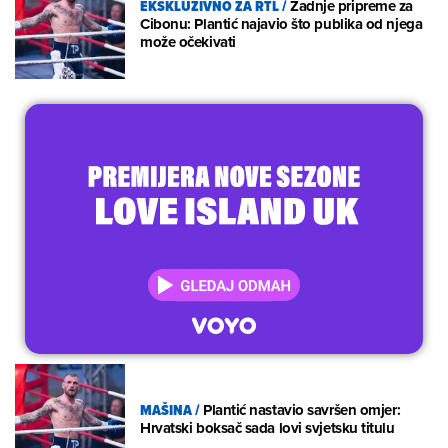
EKSKLUZIVNO ZA RTL
/
Zadnje pripreme za
Cibonu: Plantić najavio što publika od njega
može očekivati
MAŠINA
/
Plantić nastavio savršen omjer:
Hrvatski boksač sada lovi svjetsku titulu