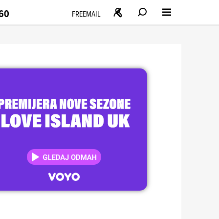
160
FREEMAIL