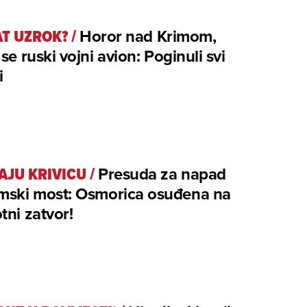
T UZROK?
/
Horor nad Krimom,
 se ruski vojni avion: Poginuli svi
i
AJU KRIVICU
/
Presuda za napad
imski most: Osmorica osuđena na
tni zatvor!