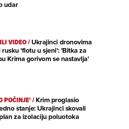
o udar
ILI VIDEO
/
Ukrajinci dronovima
i rusku 'flotu u sjeni': 'Bitka za
u Krima gorivom se nastavlja'
O POČINJE'
/
Krim proglasio
edno stanje: Ukrajinci skovali
plan za izolaciju poluotoka