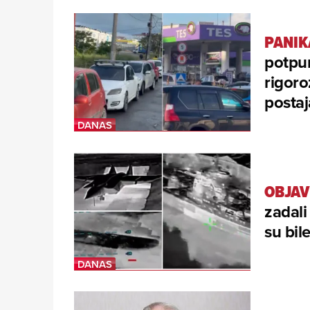
PANIK
potpu
rigoro
posta
OBJAV
zadali
su bil