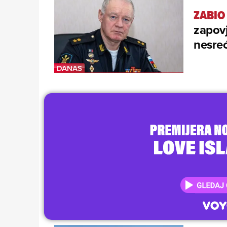
ZABIO 
zapov
nesreć