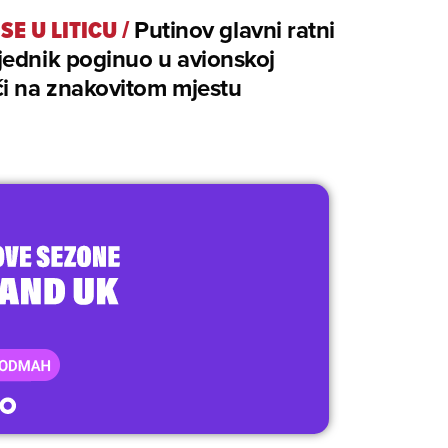
SE U LITICU
/
Putinov glavni ratni
jednik poginuo u avionskoj
i na znakovitom mjestu