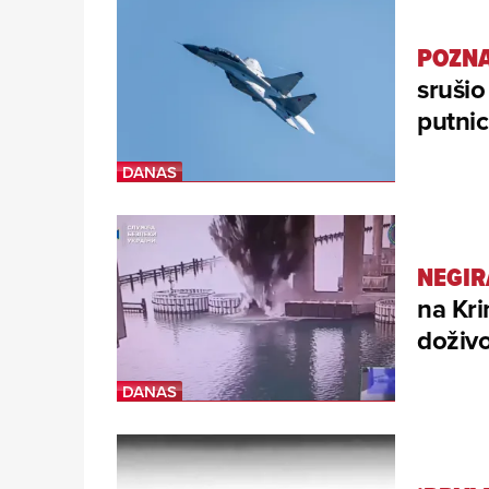
POZNA
srušio
putnic
NEGIR
na Kr
doživo