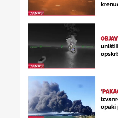
krenu
OBJAV
uništil
opskrb
'PAKA
izvanr
opaki 