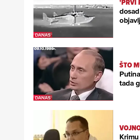
'PRVI 
dosad
objavl
ŠTO M
Putina
tada g
VOJNO
Krimu