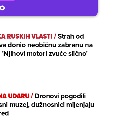
A RUSKIH VLASTI
/
Strah od
va donio neobičnu zabranu na
 'Njihovi motori zvuče slično'
NA UDARU
/
Dronovi pogodili
sni muzej, dužnosnici mijenjaju
red