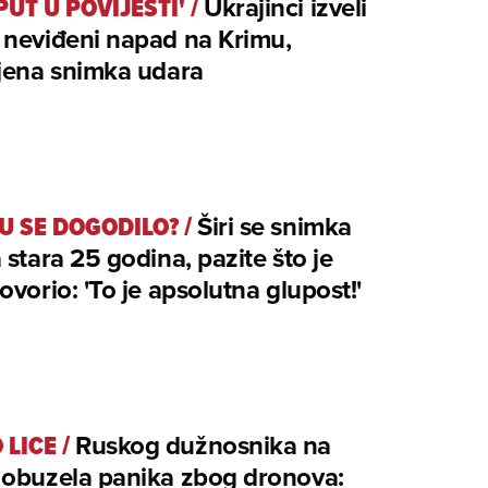
PUT U POVIJESTI'
/
Ukrajinci izveli
 neviđeni napad na Krimu,
jena snimka udara
U SE DOGODILO?
/
Širi se snimka
 stara 25 godina, pazite što je
ovorio: 'To je apsolutna glupost!'
 LICE
/
Ruskog dužnosnika na
 obuzela panika zbog dronova: