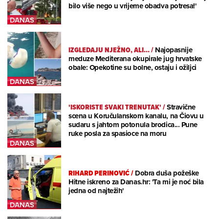
bilo više nego u vrijeme obadva potresa!'
IZGLEDAJU NJEŽNO, ALI...
/
Najopasnije
meduze Mediterana okupirale jug hrvatske
obale: Opekotine su bolne, ostaju i ožiljci
'ISKORISTE SVAKI TRENUTAK'
/
Stravične
scena u Koručulanskom kanalu, na Čiovu u
sudaru s jahtom potonula brodica... Pune
ruke posla za spasioce na moru
RIHARD PERINOVIĆ
/
Dobra duša požeške
Hitne iskreno za Danas.hr: 'Ta mi je noć bila
jedna od najtežih'