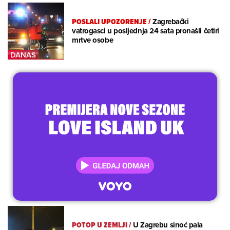
POSLALI UPOZORENJE
/
Zagrebački
vatrogasci u posljednja 24 sata pronašli četiri
mrtve osobe
POTOP U ZEMLJI
/
U Zagrebu sinoć pala