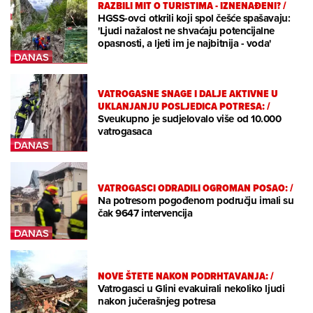
RAZBILI MIT O TURISTIMA - IZNENAĐENI?
/
HGSS-ovci otkrili koji spol češće spašavaju:
'Ljudi nažalost ne shvaćaju potencijalne
opasnosti, a ljeti im je najbitnija - voda'
VATROGASNE SNAGE I DALJE AKTIVNE U
UKLANJANJU POSLJEDICA POTRESA:
/
Sveukupno je sudjelovalo više od 10.000
vatrogasaca
VATROGASCI ODRADILI OGROMAN POSAO:
/
Na potresom pogođenom području imali su
čak 9647 intervencija
NOVE ŠTETE NAKON PODRHTAVANJA:
/
Vatrogasci u Glini evakuirali nekoliko ljudi
nakon jučerašnjeg potresa