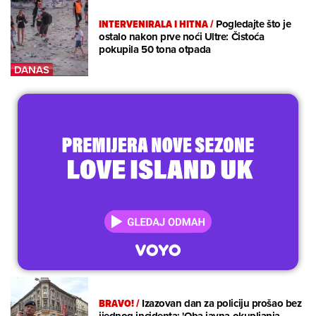
INTERVENIRALA I HITNA
/
Pogledajte što je
ostalo nakon prve noći Ultre: Čistoća
pokupila 50 tona otpada
BRAVO!
/
Izazovan dan za policiju prošao bez