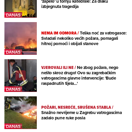
'zapelo' u tornju katedrale: Za dlaku
izbjegnuta tragedija
NEMA IM ODMORA
/
Teška noć za vatrogasce:
Svladali nekoliko većih požara, pomagali
hitnoj pomoći i obijali stanove
VJEROVALI ILI NE
/
Ne zbog požara, nego
nešto skroz drugo! Ovo su zagrebačkim
vatrogascima glavne intervencije: 'Bude
raspadnutih tijela...'
POŽARI, NESREĆE, SRUŠENA STABLA
/
Snažno nevrijeme u Zagrebu vatrogascima
zadalo pune ruke posla