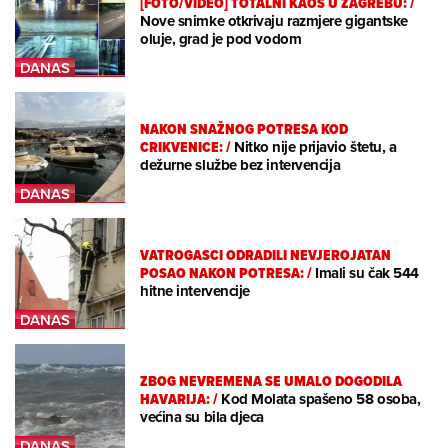
[FOTO/VIDEO] TOTALNI KAOS U ZAGREBU:
/
Nove snimke otkrivaju razmjere gigantske
oluje, grad je pod vodom
NAKON SNAŽNOG POTRESA KOD
CRIKVENICE:
/
Nitko nije prijavio štetu, a
dežurne službe bez intervencija
VATROGASCI ODRADILI NEVJEROJATAN
POSAO NAKON POTRESA:
/
Imali su čak 544
hitne intervencije
ZBOG NEVREMENA SE UMALO DOGODILA
HAVARIJA:
/
Kod Molata spašeno 58 osoba,
većina su bila djeca