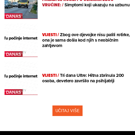
VRUĆINE:
/
Simptomi koji ukazuju na uzbunu
VIJESTI
/
Zbog ove djevojke nisu palili rotirke,
ona je sama došla kod njih s neobičnim
zahtjevom
VIJESTI
/
Tri dana Ultre: Hitna zbrinula 200
osoba, devetero završilo na psihijatriji
UČITAJ VIŠE