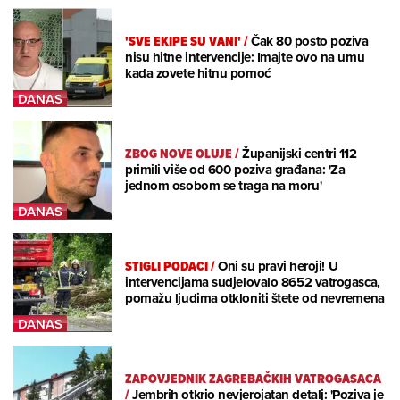
'SVE EKIPE SU VANI'
/
Čak 80 posto poziva
nisu hitne intervencije: Imajte ovo na umu
kada zovete hitnu pomoć
ZBOG NOVE OLUJE
/
Županijski centri 112
primili više od 600 poziva građana: 'Za
jednom osobom se traga na moru'
STIGLI PODACI
/
Oni su pravi heroji! U
intervencijama sudjelovalo 8652 vatrogasca,
pomažu ljudima otkloniti štete od nevremena
ZAPOVJEDNIK ZAGREBAČKIH VATROGASACA
/
Jembrih otkrio nevjerojatan detalj: 'Poziva je