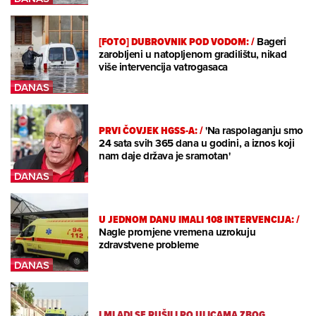
[FOTO] DUBROVNIK POD VODOM:
/
Bageri
zarobljeni u natopljenom gradilištu, nikad
više intervencija vatrogasaca
PRVI ČOVJEK HGSS-A:
/
'Na raspolaganju smo
24 sata svih 365 dana u godini, a iznos koji
nam daje država je sramotan'
U JEDNOM DANU IMALI 108 INTERVENCIJA:
/
Nagle promjene vremena uzrokuju
zdravstvene probleme
I MLADI SE RUŠILI PO ULICAMA ZBOG