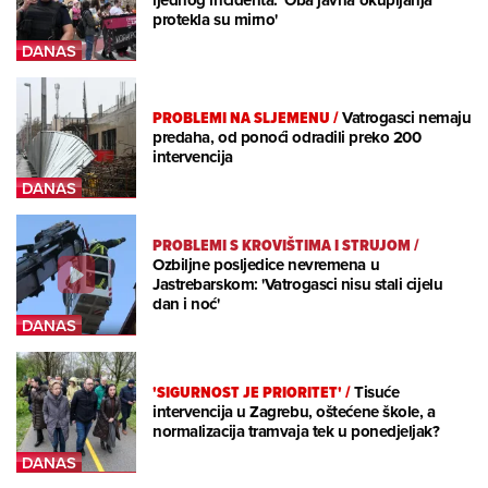
ijednog incidenta: 'Oba javna okupljanja
protekla su mirno'
PROBLEMI NA SLJEMENU
/
Vatrogasci nemaju
predaha, od ponoći odradili preko 200
intervencija
PROBLEMI S KROVIŠTIMA I STRUJOM
/
Ozbiljne posljedice nevremena u
Jastrebarskom: 'Vatrogasci nisu stali cijelu
dan i noć'
'SIGURNOST JE PRIORITET'
/
Tisuće
intervencija u Zagrebu, oštećene škole, a
normalizacija tramvaja tek u ponedjeljak?