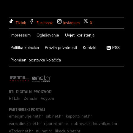
Tiktok
Facebook
Instagram
X
Impressum
Oglašavanje
Uvjeti korištenja
Politika kolačića
Pravila privatnosti
Kontakt
RSS
Promijeni postavke kolačića
RTL DIGITALNI PROIZVODI
RTL.hr
Zena.hr
Voyo.hr
PARTNERSKI PORTALI
emedjimurje.net.hr
sib.net.hr
kaportal.net.hr
varazdinski.net.hr
riportal.net.hr
dubrovackidnevnik.net.hr
eZadar.net.hr
nu.net.hr
likaclub.net.hr