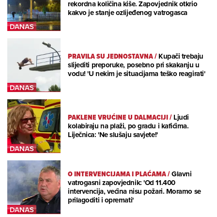
rekordna količina kiše. Zapovjednik otkrio
kakvo je stanje ozlijeđenog vatrogasca
PRAVILA SU JEDNOSTAVNA
/
Kupači trebaju
slijediti preporuke, posebno pri skakanju u
vodu! 'U nekim je situacijama teško reagirati'
PAKLENE VRUĆINE U DALMACIJI
/
Ljudi
kolabiraju na plaži, po gradu i kafićima.
Liječnica: 'Ne slušaju savjete!'
O INTERVENCIJAMA I PLAĆAMA
/
Glavni
vatrogasni zapovjednik: 'Od 11.400
intervencija, većina nisu požari. Moramo se
prilagoditi i opremati'