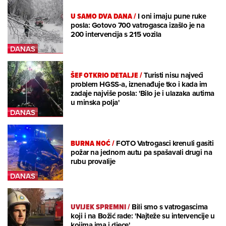
U SAMO DVA DANA
/
I oni imaju pune ruke
posla: Gotovo 700 vatrogasca izašlo je na
200 intervencija s 215 vozila
ŠEF OTKRIO DETALJE
/
Turisti nisu najveći
problem HGSS-a, iznenađuje tko i kada im
zadaje najviše posla: 'Bilo je i ulazaka autima
u minska polja'
BURNA NOĆ
/
FOTO Vatrogasci krenuli gasiti
požar na jednom autu pa spašavali drugi na
rubu provalije
UVIJEK SPREMNI
/
Bili smo s vatrogascima
koji i na Božić rade: 'Najteže su intervencije u
kojima ima i djece'