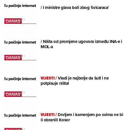
/
I ministre glava boli zbog 'švicaraca'
/
Ništa od promjene ugovora između INA-e i
MOL-a
VIJESTI
/
Vladi je najbolje da šuti i ne
potpisuje ništa!
VIJESTI
/
Drvljem i kamenjem po svima ne bi
li obranili Kosor