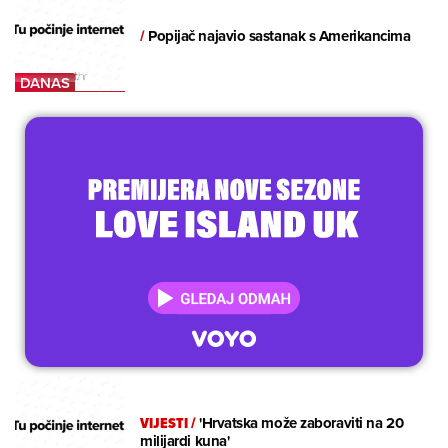
/
Popijač najavio sastanak s Amerikancima
VIJESTI
/
'Hrvatska može zaboraviti na 20
milijardi kuna'