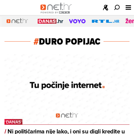
#
DURO POPIJAC
Ni političarima nije lako, i oni su digli kredite u
/