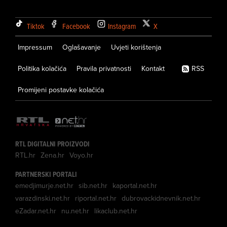
Tiktok
Facebook
Instagram
X
Impressum
Oglašavanje
Uvjeti korištenja
Politika kolačića
Pravila privatnosti
Kontakt
RSS
Promijeni postavke kolačića
RTL DIGITALNI PROIZVODI
RTL.hr
Zena.hr
Voyo.hr
PARTNERSKI PORTALI
emedjimurje.net.hr
sib.net.hr
kaportal.net.hr
varazdinski.net.hr
riportal.net.hr
dubrovackidnevnik.net.hr
eZadar.net.hr
nu.net.hr
likaclub.net.hr