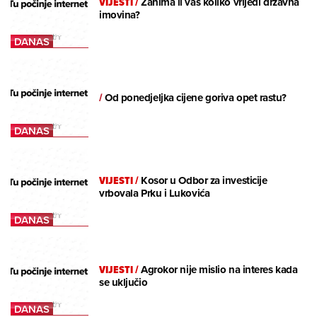
VIJESTI
/
Zanima li vas koliko vrijedi državna
imovina?
/
Od ponedjeljka cijene goriva opet rastu?
VIJESTI
/
Kosor u Odbor za investicije
vrbovala Prku i Lukovića
VIJESTI
/
Agrokor nije mislio na interes kada
se uključio