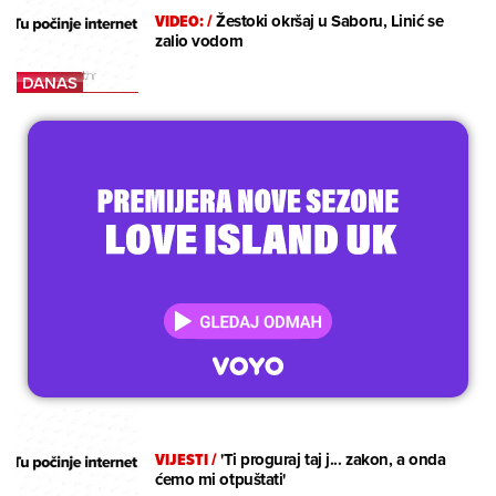
VIDEO:
/
Žestoki okršaj u Saboru, Linić se
zalio vodom
VIJESTI
/
'Ti proguraj taj j... zakon, a onda
ćemo mi otpuštati'