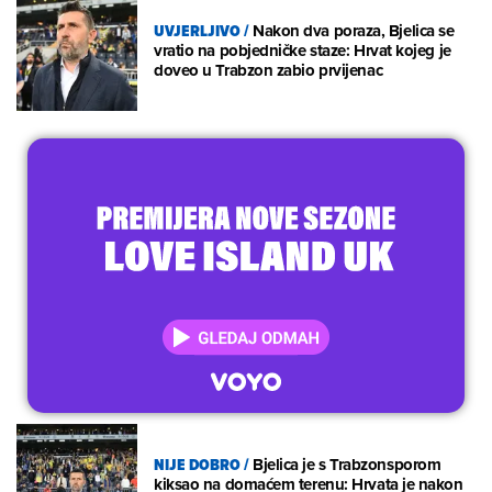
UVJERLJIVO
/
Nakon dva poraza, Bjelica se
vratio na pobjedničke staze: Hrvat kojeg je
doveo u Trabzon zabio prvijenac
NIJE DOBRO
/
Bjelica je s Trabzonsporom
kiksao na domaćem terenu: Hrvata je nakon