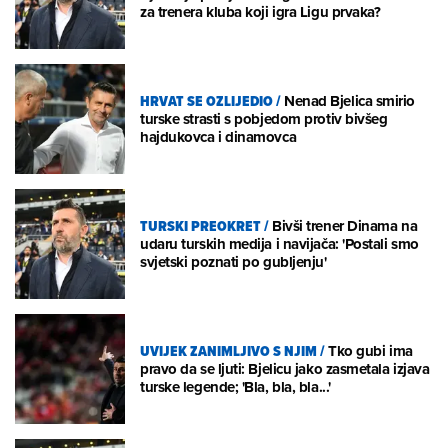
za trenera kluba koji igra Ligu prvaka?
HRVAT SE OZLIJEDIO
/
Nenad Bjelica smirio
turske strasti s pobjedom protiv bivšeg
hajdukovca i dinamovca
TURSKI PREOKRET
/
Bivši trener Dinama na
udaru turskih medija i navijača: 'Postali smo
svjetski poznati po gubljenju'
UVIJEK ZANIMLJIVO S NJIM
/
Tko gubi ima
pravo da se ljuti: Bjelicu jako zasmetala izjava
turske legende; 'Bla, bla, bla...'