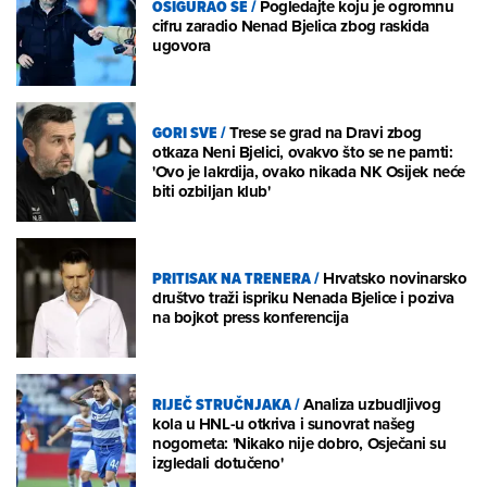
OSIGURAO SE
/
Pogledajte koju je ogromnu
cifru zaradio Nenad Bjelica zbog raskida
ugovora
GORI SVE
/
Trese se grad na Dravi zbog
otkaza Neni Bjelici, ovakvo što se ne pamti:
'Ovo je lakrdija, ovako nikada NK Osijek neće
biti ozbiljan klub'
PRITISAK NA TRENERA
/
Hrvatsko novinarsko
društvo traži ispriku Nenada Bjelice i poziva
na bojkot press konferencija
RIJEČ STRUČNJAKA
/
Analiza uzbudljivog
kola u HNL-u otkriva i sunovrat našeg
nogometa: 'Nikako nije dobro, Osječani su
izgledali dotučeno'