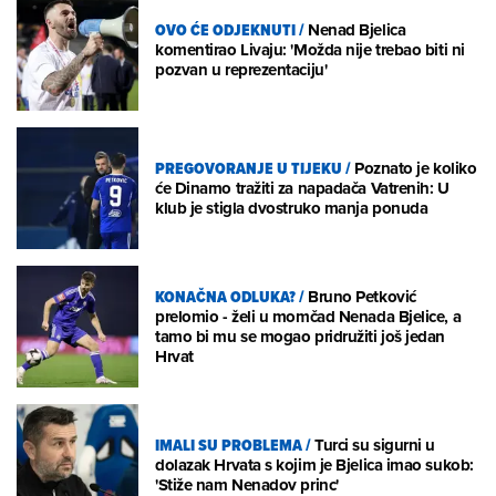
OVO ĆE ODJEKNUTI
/
Nenad Bjelica
komentirao Livaju: 'Možda nije trebao biti ni
pozvan u reprezentaciju'
PREGOVORANJE U TIJEKU
/
Poznato je koliko
će Dinamo tražiti za napadača Vatrenih: U
klub je stigla dvostruko manja ponuda
KONAČNA ODLUKA?
/
Bruno Petković
prelomio - želi u momčad Nenada Bjelice, a
tamo bi mu se mogao pridružiti još jedan
Hrvat
IMALI SU PROBLEMA
/
Turci su sigurni u
dolazak Hrvata s kojim je Bjelica imao sukob:
'Stiže nam Nenadov princ'