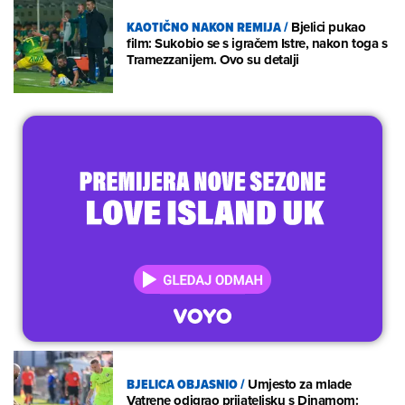
KAOTIČNO NAKON REMIJA
/
Bjelici pukao
film: Sukobio se s igračem Istre, nakon toga s
Tramezzanijem. Ovo su detalji
BJELICA OBJASNIO
/
Umjesto za mlade
Vatrene odigrao prijateljsku s Dinamom: