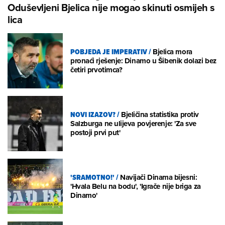
Oduševljeni Bjelica nije mogao skinuti osmijeh s
lica
POBJEDA JE IMPERATIV
/
Bjelica mora
pronaći rješenje: Dinamo u Šibenik dolazi bez
četiri prvotimca?
NOVI IZAZOV?
/
Bjeličina statistika protiv
Salzburga ne ulijeva povjerenje: 'Za sve
postoji prvi put'
'SRAMOTNO!'
/
Navijači Dinama bijesni:
'Hvala Belu na bodu', 'Igrače nije briga za
Dinamo'