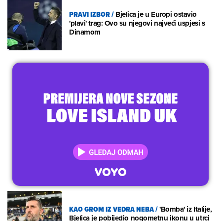
PRAVI IZBOR
/
Bjelica je u Europi ostavio
'plavi' trag: Ovo su njegovi najveći uspjesi s
Dinamom
KAO GROM IZ VEDRA NEBA
/
'Bomba' iz Italije,
Bjelica je pobijedio nogometnu ikonu u utrci