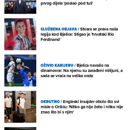
prvog dijela 'poslao pod tuš'
SLUŽBENA OBJAVA
/
Stvara se prava naša
legija kod Bjelice: Stigao je 'hrvatski Rio
Ferdinand'
OŽIVIO KARIJERU
/
Bjelica navalio na
dinamovce: Na njemu su zarađeni milijuni, a
sada se vraća na velika vrata
OKRUTNO
/
Engleski insajder otkrio što svi
misle o Oršiću: 'Nitko ga nije želio i nitko nije
znao što bi s njim'