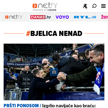
#
BJELICA NENAD
Izgrlio navijače kao braću:
PRŠTI PONOSOM
/