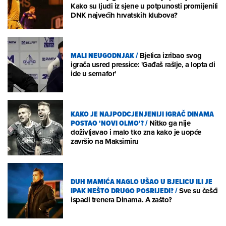
Kako su ljudi iz sjene u potpunosti promijenili
DNK najvećih hrvatskih klubova?
MALI NEUGODNJAK
/
Bjelica izribao svog
igrača usred pressice: 'Gađaš rašlje, a lopta di
ide u semafor'
KAKO JE NAJPODCJENJENIJI IGRAČ DINAMA
POSTAO 'NOVI OLMO'?
/
Nitko ga nije
doživljavao i malo tko zna kako je uopće
završio na Maksimiru
DUH MAMIĆA NAGLO UŠAO U BJELICU ILI JE
IPAK NEŠTO DRUGO POSRIJEDI?
/
Sve su češći
ispadi trenera Dinama. A zašto?