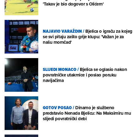
'Takav je bio dogovor s Olićem'
NAJAVIO VARAŽDIN
/
Bjelica o igraču za kojeg
se svi pitaju zašto grije klupu: 'Važan je za
našu momčad'
SLIJEDI MONACO
/
Bjelica se oglasio nakon
povratničke utakmice i poslao poruku
navijačima
GOTOV POSAO
/
Dinamo je službeno
predstavio Nenada Bjelicu: Na Maksimiru mu
slijedi povratnički debi