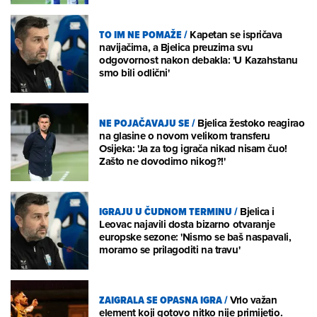
TO IM NE POMAŽE
/
Kapetan se ispričava
navijačima, a Bjelica preuzima svu
odgovornost nakon debakla: 'U Kazahstanu
smo bili odlični'
NE POJAČAVAJU SE
/
Bjelica žestoko reagirao
na glasine o novom velikom transferu
Osijeka: 'Ja za tog igrača nikad nisam čuo!
Zašto ne dovodimo nikog?!'
IGRAJU U ČUDNOM TERMINU
/
Bjelica i
Leovac najavili dosta bizarno otvaranje
europske sezone: 'Nismo se baš naspavali,
moramo se prilagoditi na travu'
ZAIGRALA SE OPASNA IGRA
/
Vrlo važan
element koji gotovo nitko nije primijetio.