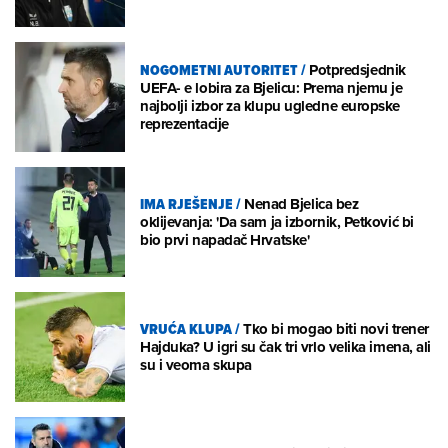
NOGOMETNI AUTORITET
/
Potpredsjednik
UEFA- e lobira za Bjelicu: Prema njemu je
najbolji izbor za klupu ugledne europske
reprezentacije
IMA RJEŠENJE
/
Nenad Bjelica bez
oklijevanja: 'Da sam ja izbornik, Petković bi
bio prvi napadač Hrvatske'
VRUĆA KLUPA
/
Tko bi mogao biti novi trener
Hajduka? U igri su čak tri vrlo velika imena, ali
su i veoma skupa