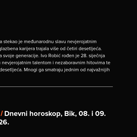
i, a stekao je međunarodnu slavu nevjerojatnim
zbena karijera trajala više od četiri desetljeća.
 svoje generacije. Ivo Robić rođen je 28. siječnja
u nevjerojatnim talentom i nezaboravnim hitovima te
i desetljeća. Mnogi ga smatraju jednim od najvažnijih
 /
Dnevni horoskop, Bik, 08. i 09.
26.