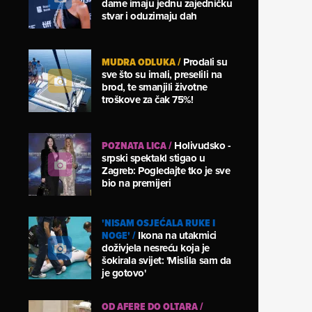
dame imaju jednu zajedničku
stvar i oduzimaju dah
MUDRA ODLUKA
/
Prodali su
sve što su imali, preselili na
brod, te smanjili životne
troškove za čak 75%!
POZNATA LICA
/
Holivudsko -
srpski spektakl stigao u
Zagreb: Pogledajte tko je sve
bio na premijeri
'NISAM OSJEĆALA RUKE I
NOGE'
/
Ikona na utakmici
doživjela nesreću koja je
šokirala svijet: 'Mislila sam da
je gotovo'
OD AFERE DO OLTARA
/