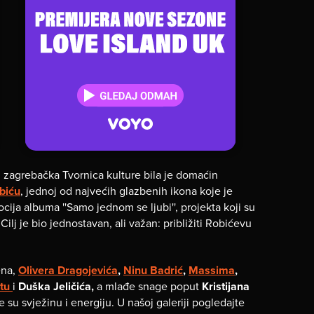
, zagrebačka Tvornica kulture bila je domaćin
obiću
, jednoj od najvećih glazbenih ikona koje je
cija albuma ''Samo jednom se ljubi'', projekta koji su
Cilj je bio jednostavan, ali važan: približiti Robićevu
ena,
Olivera Dragojevića
,
Ninu Badrić
,
Massima
,
etu
i
Duška Jeličića,
a mlađe snage poput
Kristijana
e su svježinu i energiju. U našoj galeriji pogledajte