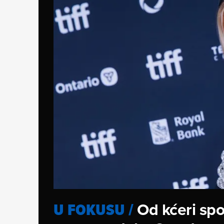
Od kćeri sp
U FOKUSU
/