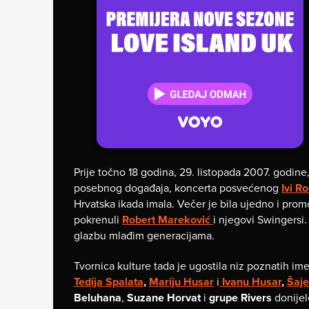
Prije točno 18 godina, 29. listopada 2007. godine
posebnog događaja, koncerta posvećenog
Ivi R
Hrvatska ikada imala. Večer je bila ujedno i promo
pokrenuli
Robert Mareković
i njegovi Swingersi. 
glazbu mlađim generacijama.
Tvornica kulture tada je ugostila niz poznatih im
Tedija Spalata
,
Mariju Husar
i
Ivanu Husar
,
Šaj
Beluhana
,
Suzane Horvat
i
grupe Rivers
donijel