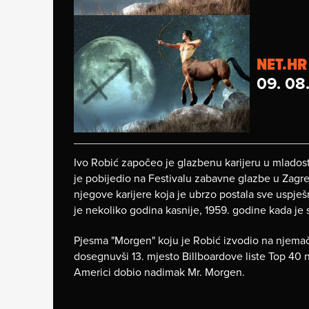
NET.HR
09. 08
Ivo Robić započeo je glazbenu karijeru u mladosti
je pobijedio na Festivalu zabavne glazbe u Zagre
njegove karijere koja je ubrzo postala sve uspješ
je nekoliko godina kasnije, 1959. godine kada je
Pjesma "Morgen" koju je Robić izvodio na njemačk
dosegnuvši 13. mjesto Billboardove liste Top 40 n
Americi dobio nadimak Mr. Morgen.