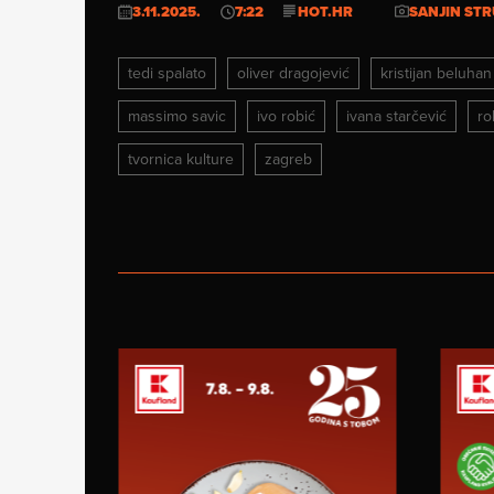
3.11.2025.
7:22
HOT.HR
SANJIN STR
tedi spalato
oliver dragojević
kristijan beluhan
massimo savic
ivo robić
ivana starčević
ro
tvornica kulture
zagreb