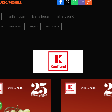
UKIC/PIXSELL
marija husar
ivana husar
nina badrić
bert mareković
šajeta
swingers