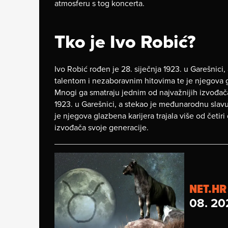
atmosferu s tog koncerta.
Tko je Ivo Robić?
Ivo Robić rođen je 28. siječnja 1923. u Garešnic
talentom i nezaboravnim hitovima te je njegova gla
Mnogi ga smatraju jednim od najvažnijih izvođača
1923. u Garešnici, a stekao je međunarodnu slav
je njegova glazbena karijera trajala više od četir
izvođača svoje generacije.
NET.HR
08. 20