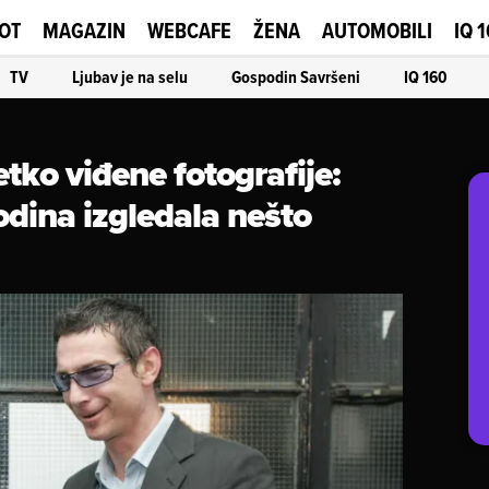
OT
MAGAZIN
WEBCAFE
ŽENA
AUTOMOBILI
IQ 
TV
Ljubav je na selu
Gospodin Savršeni
IQ 160
etko viđene fotografije:
odina izgledala nešto