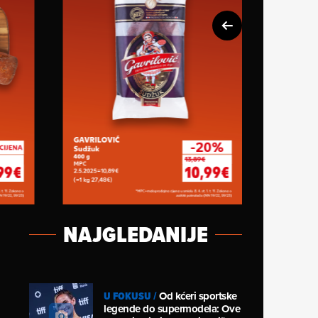
NAJGLEDANIJE
U FOKUSU
/
Od kćeri sportske
legende do supermodela: Ove