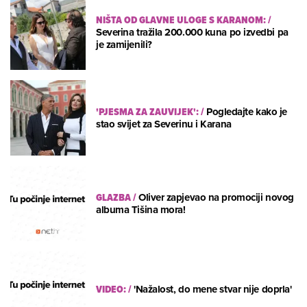
NIŠTA OD GLAVNE ULOGE S KARANOM:
/
Severina tražila 200.000 kuna po izvedbi pa
je zamijenili?
'PJESMA ZA ZAUVIJEK':
/
Pogledajte kako je
stao svijet za Severinu i Karana
GLAZBA
/
Oliver zapjevao na promociji novog
albuma Tišina mora!
VIDEO:
/
'Nažalost, do mene stvar nije doprla'