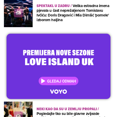
SPEKTAKL U ZADRU
/
Velika estradna imena
pjevala u čast neprežaljenom Tomislavu
Ivčiću: Doris Dragović i Mia Dimšić 'pomele'
izborom haljina
NEKI KAO DA SU U ZEMLJU PROPALI
/
Pogledajte tko su bile glavne zvijezde