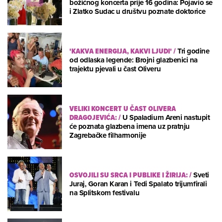
božićnog koncerta prije 16 godina: Pojavio se
i Zlatko Sudac u društvu poznate doktorice
'KAKVA ENERGIJA, KAKVI LJUDI'
/
Tri godine
od odlaska legende: Brojni glazbenici na
trajektu pjevali u čast Oliveru
VELIKI KONCERT U ČAST OLIVERA
DRAGOJEVIĆA:
/
U Spaladium Areni nastupit
će poznata glazbena imena uz pratnju
Zagrebačke filharmonije
OSVOJILI SU SRCA I PUBLIKE I ŽIRIJA:
/
Sveti
Juraj, Goran Karan i Tedi Spalato trijumfirali
na Splitskom festivalu