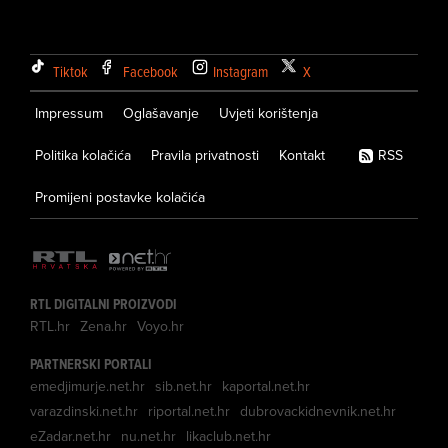
Tiktok
Facebook
Instagram
X
Impressum
Oglašavanje
Uvjeti korištenja
Politika kolačića
Pravila privatnosti
Kontakt
RSS
Promijeni postavke kolačića
RTL DIGITALNI PROIZVODI
RTL.hr
Zena.hr
Voyo.hr
PARTNERSKI PORTALI
emedjimurje.net.hr
sib.net.hr
kaportal.net.hr
varazdinski.net.hr
riportal.net.hr
dubrovackidnevnik.net.hr
eZadar.net.hr
nu.net.hr
likaclub.net.hr