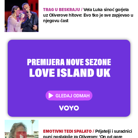
TRAG U BESKRAJU
/
Vela Luka sinoć gorjela
uz Oliverove hitove: Evo tko je sve zapjevao u
njegovu čast
EMOTIVNI TEDI SPALATO
/
Prijatelji i suradnici
puni nostalgije za Oliverom: 'On od gore