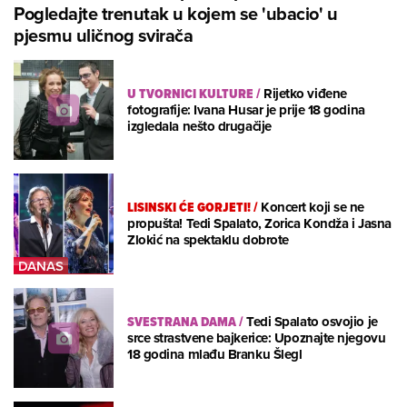
Pogledajte trenutak u kojem se 'ubacio' u
pjesmu uličnog svirača
U TVORNICI KULTURE
/
Rijetko viđene
fotografije: Ivana Husar je prije 18 godina
izgledala nešto drugačije
LISINSKI ĆE GORJETI!
/
Koncert koji se ne
propušta! Tedi Spalato, Zorica Kondža i Jasna
Zlokić na spektaklu dobrote
SVESTRANA DAMA
/
Tedi Spalato osvojio je
srce strastvene bajkerice: Upoznajte njegovu
18 godina mlađu Branku Šlegl