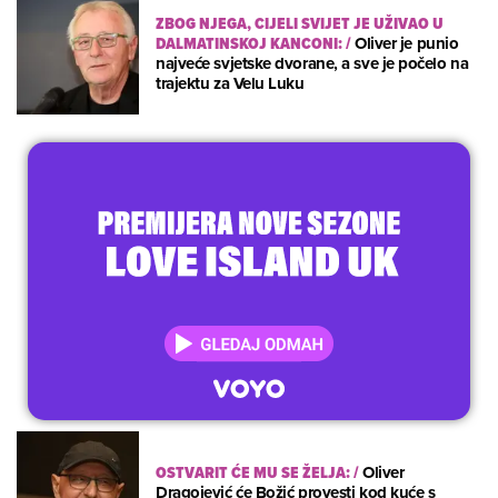
ZBOG NJEGA, CIJELI SVIJET JE UŽIVAO U
DALMATINSKOJ KANCONI:
/
Oliver je punio
najveće svjetske dvorane, a sve je počelo na
trajektu za Velu Luku
OSTVARIT ĆE MU SE ŽELJA:
/
Oliver
Dragojević će Božić provesti kod kuće s