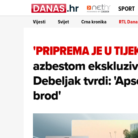
SPORT
Vijesti
Svijet
Crna kronika
RTL Dana
'PRIPREMA JE U TIJE
azbestom ekskluziv
Debeljak tvrdi: 'Ap
brod'