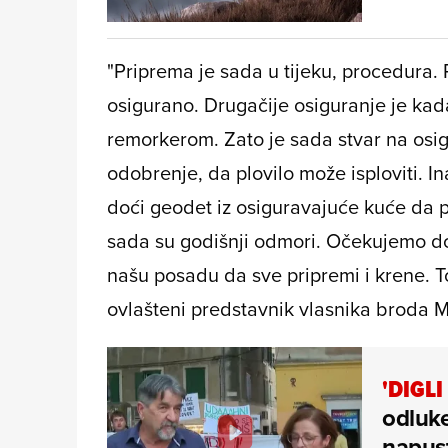
"Priprema je sada u tijeku, procedura. P
osigurano. Drugačije osiguranje je kada
remorkerom. Zato je sada stvar na osigu
odobrenje, da plovilo može isploviti. 
doći geodet iz osiguravajuće kuće da p
sada su godišnji odmori. Očekujemo do
našu posadu da sve pripremi i krene. To
ovlašteni predstavnik vlasnika broda 
'DIGL
odluk
napust