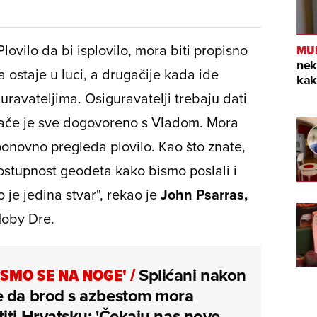
lovilo da bi isplovilo, mora biti propisno
MU
nek
 ostaje u luci, a drugačije kada ide
kak
ravateljima. Osiguravatelji trebaju dati
Inače je sve dogovoreno s Vladom. Mora
onovno pregleda plovilo. Kao što znate,
stupnost geodeta kako bismo poslali i
 je jedina stvar", rekao je
John Psarras,
Moby Dre.
I SMO SE NA NOGE'
/
Splićani nakon
e da brod s azbestom mora
iti Hrvatsku: 'Čekaju nas nove