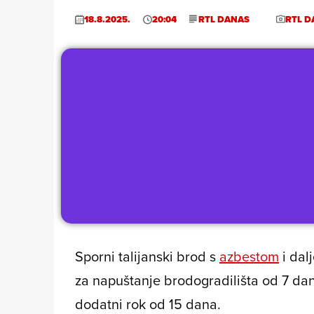
18.8.2025.
20:04
RTL DANAS
RTL D
Sporni talijanski brod s
azbestom
i dal
za napuštanje brodogradilišta od 7 dan
dodatni rok od 15 dana.