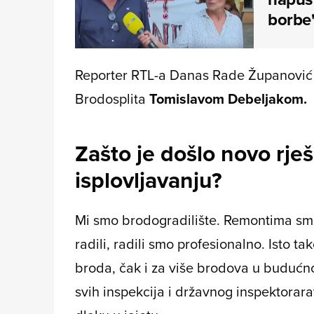
borbe
Reporter RTL-a Danas Rade Županović
Brodosplita
Tomislavom Debeljakom.
Zašto je došlo novo rje
isplovljavanju?
Mi smo brodogradilište. Remontima smo
radili, radili smo profesionalno. Isto 
broda, čak i za više brodova u budućno
svih inspekcija i državnog inspektora