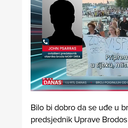
Loaded
:
7.81%
/
Unmute
Bilo bi dobro da se uđe u br
predsjednik Uprave Brodosp