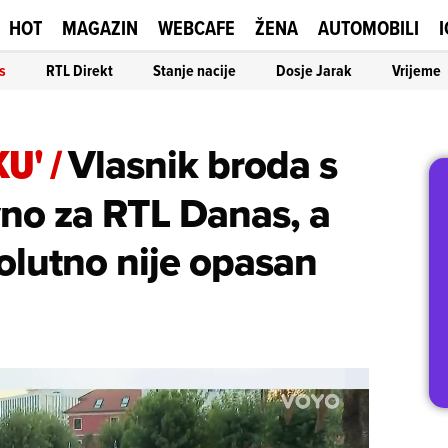
HOT
MAGAZIN
WEBCAFE
ŽENA
AUTOMOBILI
I
s
RTL Direkt
Stanje nacije
Dosje Jarak
Vrijeme
KU'
/
Vlasnik broda s
no za RTL Danas, a
solutno nije opasan