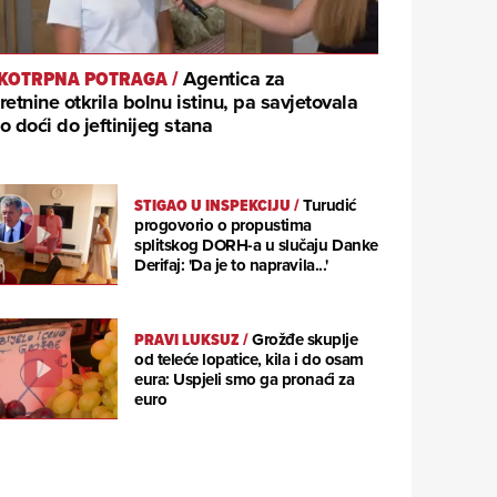
KOTRPNA POTRAGA
/
Agentica za
retnine otkrila bolnu istinu, pa savjetovala
o doći do jeftinijeg stana
STIGAO U INSPEKCIJU
/
Turudić
progovorio o propustima
splitskog DORH-a u slučaju Danke
Derifaj: 'Da je to napravila...'
PRAVI LUKSUZ
/
Grožđe skuplje
od teleće lopatice, kila i do osam
eura: Uspjeli smo ga pronaći za
euro