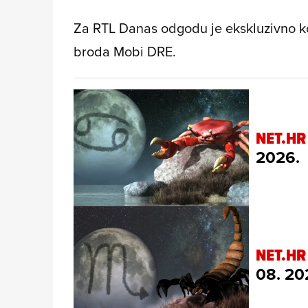
Za RTL Danas odgodu je ekskluzivno ko
broda Mobi DRE.
NET.HR
2026.
NET.HR
08. 20