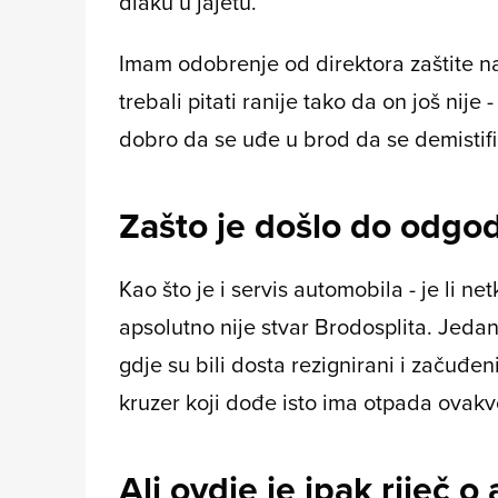
dlaku u jajetu.
Imam odobrenje od direktora zaštite n
trebali pitati ranije tako da on još nije 
dobro da se uđe u brod da se demistifi
Zašto je došlo do odgo
Kao što je i servis automobila - je li ne
apsolutno nije stvar Brodosplita. Jed
gdje su bili dosta rezignirani i začuđeni
kruzer koji dođe isto ima otpada ovakv
Ali ovdje je ipak riječ 