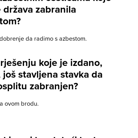
 država zabranila
stom?
odobrenje da radimo s azbestom.
rješenju koje je izdano,
još stavljena stavka da
osplitu zabranjen?
na ovom brodu.