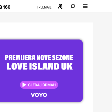
Q 160
FREEMAIL