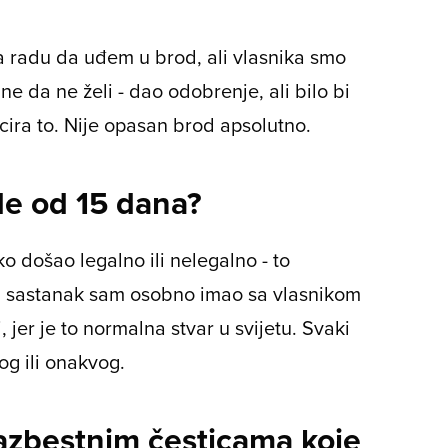
a radu da uđem u brod, ali vlasnika smo
- ne da ne želi - dao odobrenje, ali bilo bi
cira to. Nije opasan brod apsolutno.
de od 15 dana?
tko došao legalno ili nelegalno - to
an sastanak sam osobno imao sa vlasnikom
, jer je to normalna stvar u svijetu. Svaki
og ili onakvog.
o azbestnim česticama koje