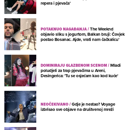
repera i pjevača'
POTAKNUO NAGAĐANJA
/
The Weeknd
objavio sliku s jogurtom, Balkan bruji: Čovjek
postao Bosanac. Ajde, vrati nam čačkalicu'
DOMINIRAJU GLAZBENOM SCENOM
/
Mladi
poludjeli za trap pjevačima u Areni,
Desingerica: 'Tu se osjećam kao kod kuće'
NEOČEKIVANO
/
Gdje je nestao? Voyage
izbrisao sve objave na društvenoj mreži