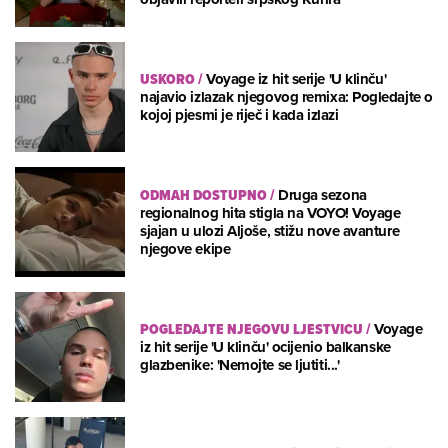
USKORO
/
Voyage iz hit serije 'U klinču'
najavio izlazak njegovog remixa: Pogledajte o
kojoj pjesmi je riječ i kada izlazi
ODMAH DOSTUPNO
/
Druga sezona
regionalnog hita stigla na VOYO! Voyage
sjajan u ulozi Aljoše, stižu nove avanture
njegove ekipe
POGLEDAJTE NJEGOVU LJESTVICU
/
Voyage
iz hit serije 'U klinču' ocijenio balkanske
glazbenike: 'Nemojte se ljutiti...'