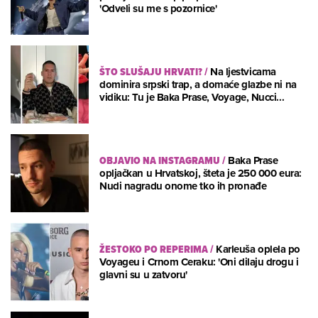
'Odveli su me s pozornice'
ŠTO SLUŠAJU HRVATI?
/
Na ljestvicama
dominira srpski trap, a domaće glazbe ni na
vidiku: Tu je Baka Prase, Voyage, Nucci...
OBJAVIO NA INSTAGRAMU
/
Baka Prase
opljačkan u Hrvatskoj, šteta je 250 000 eura:
Nudi nagradu onome tko ih pronađe
ŽESTOKO PO REPERIMA
/
Karleuša oplela po
Voyageu i Crnom Ceraku: 'Oni dilaju drogu i
glavni su u zatvoru'