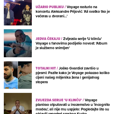
UŽARIO PUBLIKU
/
Voyage rasturio na
koncertu Aleksandre Prijović: 'Ali svatko tko je
večeras u dvorani...'
JEDVA ČEKAJU
/
Zvijezda serije 'U klinču'
Voyage s fanovima podijelio novost: 'Album
je službeno snimljen'
TOTALNI HIT
/
Joško Gvardiol završio u
pjesmi: Pazite kako je Voyage pokazao koliko
cijeni našeg miljenika žena i genijalnog
stopera
ZVIJEZDA SERIJE 'U KLINČU'
/
Voyage
planirao otputovati u inozemstvo u 'incognito
modeu', ali nije mu uspjelo: Pogledajte što su
objavili reporteri srpskog Kurira