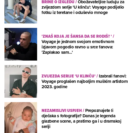
BRINE O IZGLEDU
/
Obožavateljice luduju za
zvijezdom serije 'U klinču': Voyage podijelio
fotku iz teretane i oduševio mnoge
'ZNAŠ KOJA JE ŠANSA DA SE RODIŠ? '
/
Voyage je jednom svojom emotivnom
izjavom pogodio ravno u srce fanova:
'Zaplakao sam...'
ZVIJEZDA SERIJE 'U KLINČU'
/
Izabrali fanovi:
Voyage proglašen najboljim muškim artistom
2023. godine
NEZAMISLIVI USPJEH
/
Prepoznajete li
dječaka s fotografije? Danas je legenda
glazbene scene, a pratimo ga i u dramskoj
seriji