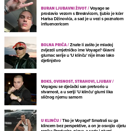
BURAN LJUBAVNI ŽIVOT
/
Voyage se
proslavio vezom s Breskvicom, ljubio je kćer
Harisa Džinovića, a sad je u vezi s poznatom
influencericom
BOLNA PRIČA
/
Znate li zašto je mladoj
zvijezdi umjetničko ime Voyage? Glavni
glumac serije u 'U klinču' nije imao lako
djetinjstvo
BOKS, OVISNOST, STRAHOVI, LJUBAV
/
Voyageu se dječački san pretvorio u
stvarnost, a u seriji 'U klinču' glumi lika
sličnog njemu samom
U KLINČU
/
Tko je Voyage? Smatrali su ga
klincem bez perspektive, a on je osvojio cijelu
regiju: Producira, pjeva, a sada i glumi