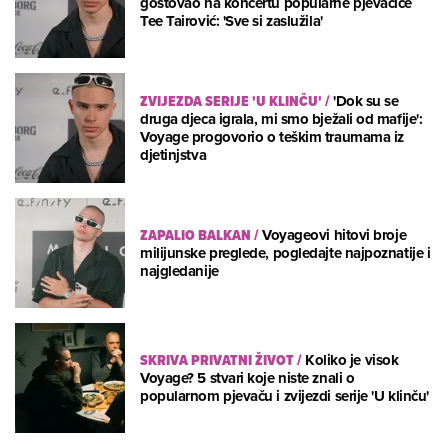
gostovao na koncertu popularne pjevačice
Tee Tairović: 'Sve si zaslužila'
ZVIJEZDA SERIJE 'U KLINČU'
/
'Dok su se
druga djeca igrala, mi smo bježali od mafije':
Voyage progovorio o teškim traumama iz
djetinjstva
ZAPALIO BALKAN
/
Voyageovi hitovi broje
milijunske preglede, pogledajte najpoznatije i
najgledanije
SKRIVA PRIVATNI ŽIVOT
/
Koliko je visok
Voyage? 5 stvari koje niste znali o
popularnom pjevaču i zvijezdi serije 'U klinču'