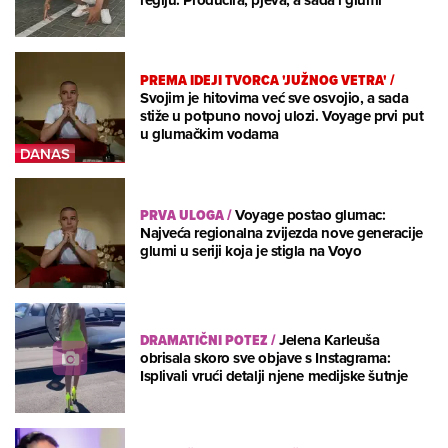
PREMA IDEJI TVORCA 'JUŽNOG VETRA'
/
Svojim je hitovima već sve osvojio, a sada
stiže u potpuno novoj ulozi. Voyage prvi put
u glumačkim vodama
PRVA ULOGA
/
Voyage postao glumac:
Najveća regionalna zvijezda nove generacije
glumi u seriji koja je stigla na Voyo
DRAMATIČNI POTEZ
/
Jelena Karleuša
obrisala skoro sve objave s Instagrama:
Isplivali vrući detalji njene medijske šutnje