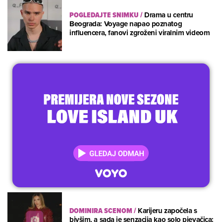
POGLEDAJTE SNIMKU
/
Drama u centru
Beograda: Voyage napao poznatog
influencera, fanovi zgroženi viralnim videom
DOMINIRA SCENOM
/
Karijeru započela s
bivšim, a sada je senzacija kao solo pjevačica: