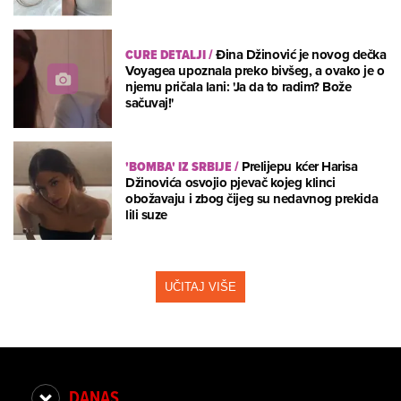
CURE DETALJI
/
Đina Džinović je novog dečka
Voyagea upoznala preko bivšeg, a ovako je o
njemu pričala lani: 'Ja da to radim? Bože
sačuvaj!'
'BOMBA' IZ SRBIJE
/
Prelijepu kćer Harisa
Džinovića osvojio pjevač kojeg klinci
obožavaju i zbog čijeg su nedavnog prekida
lili suze
UČITAJ VIŠE
DANAS