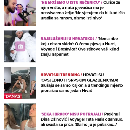
'NE MOŽEMO U ISTU REČENICU'
/
Curice za
njim vrište, a naša pjevačica mu je
neostvarena želja: 'Ne vjerujem da bi ikad išta
uradila sa mnom, nismo isti nivo'
NAJSLUŠANIJI U HRVATSKOJ
/
'Nema ribe
koju nisam skido': O čemu pjevaju Nucci,
Voyage i Breskvica? Ove stihove vaši klinci
znaju napamet
HRVATSKI TRENDING
/
HRVATI SU
'OPSJEDNUTI' SRPSKIM GLAZBENICIMA!
Slušaju se samo 'cajke', a u trendingu mjesto
pronašao samo jedan Hrvat
'SEKA I BRACO' NISU POTRAJALI
/
Prekinuli
Đina Džinović i Voyage! Tata Haris odahnuo,
ali svašta se priča: 'Stalno ju je pritiskao...'