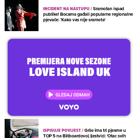
INCIDENT NA NASTUPU
/
Sramotan ispad
publike! Bocama gađali popularne regionalne
pjevače: 'Kako vas nije sramota'
ISPISUJE POVIJEST
/
Grše ima tri pjesme u
TOP 5 na Billboardovoj ljestvici: 'Otac svih