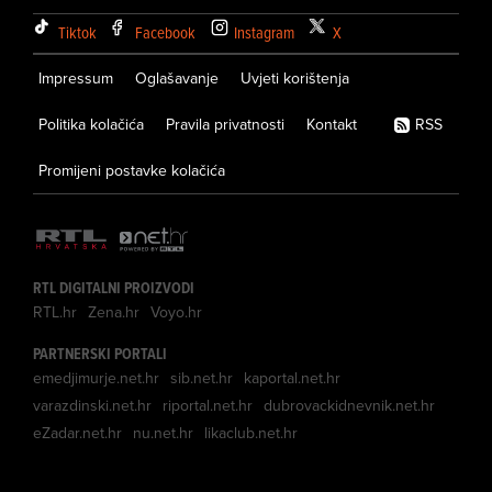
Tiktok
Facebook
Instagram
X
Impressum
Oglašavanje
Uvjeti korištenja
Politika kolačića
Pravila privatnosti
Kontakt
RSS
Promijeni postavke kolačića
RTL DIGITALNI PROIZVODI
RTL.hr
Zena.hr
Voyo.hr
PARTNERSKI PORTALI
emedjimurje.net.hr
sib.net.hr
kaportal.net.hr
varazdinski.net.hr
riportal.net.hr
dubrovackidnevnik.net.hr
eZadar.net.hr
nu.net.hr
likaclub.net.hr