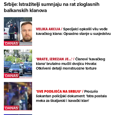
Srbije: Istražitelji sumnjaju na rat zloglasnih
balkanskih klanova
VELIKA AKCIJA
/
Specijalci opkolili vilu vođe
kavačkog klana: Opsadno stanje u susjedstvu
'BRATE, IZREZAN JE...'
/
Članovi 'kavačkog
klana' brutalno mučili dvojicu Hrvata:
Otkriveni detalji monstruozne torture
'SVE PODSJEĆA NA SRBIJU'
/
Procurio
šokantan policijski dokument: 'Istra postala
meka za škaljarski i kavački klan'