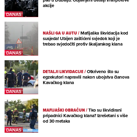
pao u Dubaiju: Objavljeni detalji Interpolove
akcije
NAŠLI GA U AUTU
/
Mafijaška likvidacija kod
susjeda! Ubijen zaštićeni svjedok koji je
trebao svjedočiti protiv škaljarskog klana
DETALJI LIKVIDACIJE
/
Otkriveno što su
egzekutori napravili nakon ubojstva članova
Kavačkog klana
MAFIJAŠKI OBRAČUN
/
Tko su likvidirani
pripadnici Kavačkog klana? Izrešetani s više
od 30 metaka