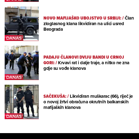
NOVO MAFIJAŠKO UBOJSTVO U SRBIJI:
/
Član
zloglasnog klana likvidiran na ulici usred
Beograda
PADAJU ČLANOVI DVIJU BANDI U CRNOJ
GORI:
/
Krvavi rat i dalje traje, a nitko ne zna
gdje su vođe klanova
SAČEKUŠA:
/
Likvidiran muškarac (66), riječ je
o novoj žrtvi obračuna okrutnih balkanskih
mafijaških klanova