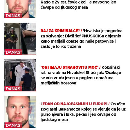
Radoje Zvicer, čovjek koji je navodno jeo
ćevape od ljudskog mesa
RAJ ZA KRIMINALCE?
/
'Hrvatska je pogodna
za skrivanje': Bivši šef PNUSKOK-a objasnio
kako mafijaši dolaze do naše putovnice i
zašto je toliko tražena
'ONI IMAJU STRAHOVITU MOĆ'
/
Kokainski
rat na vratima Hrvatske! Stručnjak: 'Očekuje
se vrlo vruća jesen u pogledu obračuna
mafijaških bossova'
JEDAN OD NAJOPASNIJIH U EUROPI
/
Osuđen
zloglasni Balkanac za kojeg se vjeruje da je uz
puno ajvara i luka, pekao i jeo ćevape od
ljudskog mesa