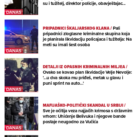
su i tužitelj, direktor policije, obavještajac...
PRIPADNICI ŠKALJARSKOG KLANA
/
Pali
pripadnici zloglasne kriminalne skupina koja
je planirala likvidaciju policajaca i tužitelja: Na
meti su imali šest osoba
DETALJI IZ OPASNIH KRIMINALNIH MILJEA
/
Ovako se kovao plan likvidacije Velje Nevolje:
'...u dva skoka mu priđeš, metak u glavu i
puni sprint na auto...'
MAFIJAŠKO-POLITIČKI SKANDAL U SRBIJI
/
Sve je očitija veza najjačih krimosa s državnim
vrhom: Uhićenje Belivuka i njegove bande
postaje neugodno za Vučića