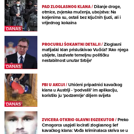
PAD ZLOGLASNOG KLANA
/
Dilanje droge,
otmice, zvjerska mučenja, ubojstva: Na
koljenima su, ostali bez ključnih ljudi, ali i
vrijednog kokaina
PROCURILI ŠOKANTNI DETALJI
/
Zloglasni
mafijaški klan prisluškivao Vučića? 'Ako njega
ubijete, izazivate temeljnu političku
nestabilnost unutar Srbije'
FBI U AKCIJI
/
Uhićeni pripadnici kavačkog
klana u Austriji - 'podvalili' im aplikaciju,
koristilo ju 'podzemlje' diljem svijeta
ZVICERA OTKRIO GLAVNI EGZEKUTOR
/
Preko
Crnogorca uspjeli locirati zloglasnog šef
kavačkog klana: Vođa kriminalaca skriva se u