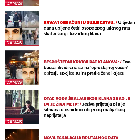
KRVAVI OBRAČUNI U SUSJEDSTVU:
/
U tjedan
dana ubijene četiri osobe zbog uličnog rata
škaljarskog i kavačkog klana
BESPOŠTEDNI KRVAVI RAT KLANOVA:
/
Dva
bossa likvidirana su na 'oproštajnoj večeri'
obitelji, ubojice su im pratile žene i djecu
OTAC VOĐA ŠKALJARSKOG KLANA ZNAO JE
DA JE ŽIVA META:
/
Jeziva prijetnja bila je
šifrirana u osmrtnici ubijenog mafijaškog
neprijatelja
NOVA ESKALACIJA BRUTALNOG RATA