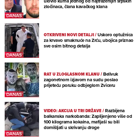
ulovio kuma jednog od najtraženijih srpskih
zločinaca, člana kavačkog klana
OTKRIVENI NOVI DETALJI
/
Uskoro optužnica
za krvavo smaknuće na Zrću, ubojica priznao
sve osim bitnog detalja
RAT U ZLOGLASNOM KLANU
/
Belivuk
zagonetnom izjavom na sudu poslao
prijeteću poruku odbjeglom Zviceru
VIDEO: AKCIJA U TRI DRŽAVE
/
Razbijena
balkanska narkobanda: Zaplijenjeno više od
100 kilograma kokaina, mafijaši su bili
domišljati u skrivanju droge