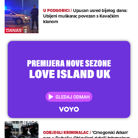
U PODGORICI
/
Upucan usred bijelog dana:
Ubijeni muškarac povezan s Kavačkim
klanom
ODBJEGLI KRIMINALAC
/
'Crnogorski Arkan'