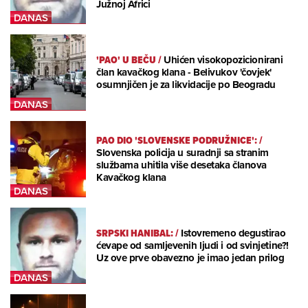
Južnoj Africi
'PAO' U BEČU
/
Uhićen visokopozicionirani
član kavačkog klana - Belivukov 'čovjek'
osumnjičen je za likvidacije po Beogradu
PAO DIO 'SLOVENSKE PODRUŽNICE':
/
Slovenska policija u suradnji sa stranim
službama uhitila više desetaka članova
Kavačkog klana
SRPSKI HANIBAL:
/
Istovremeno degustirao
ćevape od samljevenih ljudi i od svinjetine?!
Uz ove prve obavezno je imao jedan prilog