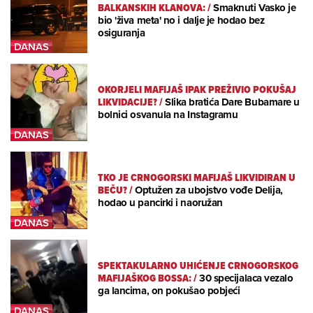
BALKANSKIH KLANOVA:
/
Smaknuti Vasko je
bio 'živa meta' no i dalje je hodao bez
osiguranja
OKORJELI MAFIJAŠ IPAK PREŽIVIO POKUŠAJ
LIKVIDACIJE?
/
Slika bratića Dare Bubamare u
bolnici osvanula na Instagramu
TKO JE CRNOGORSKI MAFIJAŠ LIKVIDIRAN U
BEČU?
/
Optužen za ubojstvo vođe Delija,
hodao u pancirki i naoružan
SPEKTAKULARNO UHIĆENJE CRNOGORSKOG
MAFIJAŠKOG BOSSA:
/
30 specijalaca vezalo
ga lancima, on pokušao pobjeći