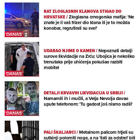
RAT ZLOGLASNIH KLANOVA STIGAO DO
HRVATSKE
/
Zloglasna crnogorska mafija: 'Ne
znate je li vaš frizer dio klana ili je to možda
konobar, regrutirali su sve!'
UDARAO NJIME O KAMEN
/
Nepoznati detalji
surove likvidacije na Zrću: Ubojica je nekoliko
trenutaka prije uhićenja pokušao razbiti
mobitel
DETALJI KRVAVIH LIKVIDACIJA U SRBIJI
/
Namamili ih i mučili, a Velja Nevolja davao
upute telefonom: 'Tu gadost još nismo radili'
PALI ŠKALJARCI
/
Metalnom palicom htjeli su
sutkinji polomiti noge, a na 'listi za odstrel' bili