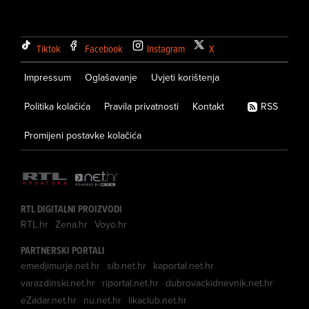
Tiktok
Facebook
Instagram
X
Impressum
Oglašavanje
Uvjeti korištenja
Politika kolačića
Pravila privatnosti
Kontakt
RSS
Promijeni postavke kolačića
RTL DIGITALNI PROIZVODI
RTL.hr
Zena.hr
Voyo.hr
PARTNERSKI PORTALI
emedjimurje.net.hr
sib.net.hr
kaportal.net.hr
varazdinski.net.hr
riportal.net.hr
dubrovackidnevnik.net.hr
eZadar.net.hr
nu.net.hr
likaclub.net.hr