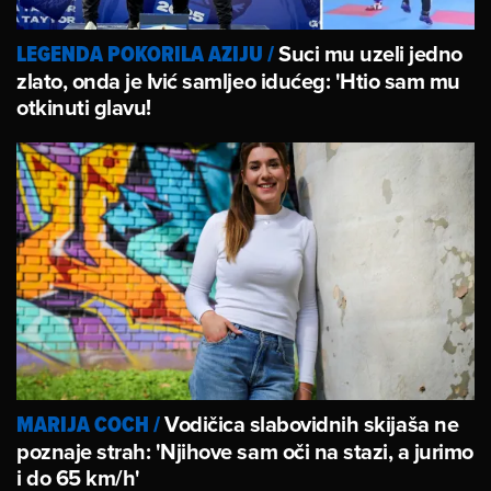
Suci mu uzeli jedno
LEGENDA POKORILA AZIJU
/
zlato, onda je Ivić samljeo idućeg: 'Htio sam mu
otkinuti glavu!
Vodičica slabovidnih skijaša ne
MARIJA COCH
/
poznaje strah: 'Njihove sam oči na stazi, a jurimo
i do 65 km/h'