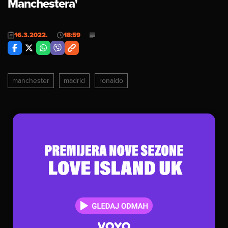
Manchestera'
16.3.2022.
18:59
manchester
madrid
ronaldo