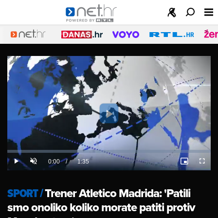
Play
Video
Loaded
:
0%
Current
0:00
/
Duration
1:35
Play
Unmute
Picture-
Fulls
in-
Picture
Time
SPORT
/
Trener Atletico Madrida: 'Patili
smo onoliko koliko morate patiti protiv