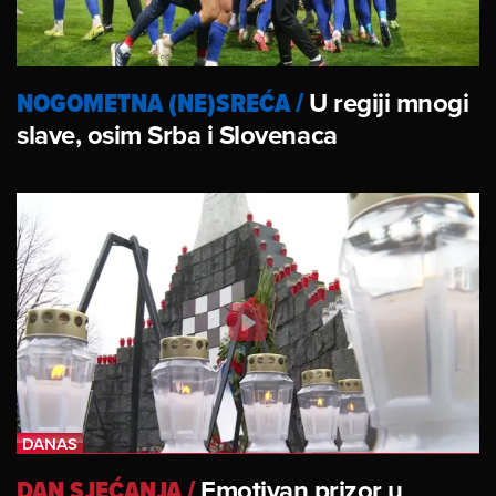
NOGOMETNA (NE)SREĆA
/
U regiji mnogi
slave, osim Srba i Slovenaca
DAN SJEĆANJA
/
Emotivan prizor u