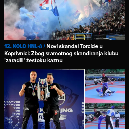
Novi skandal Torcide u
12. KOLO HNL-A
/
Koprivnici: Zbog sramotnog skandiranja klubu
'zaradili' žestoku kaznu