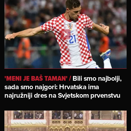
'MENI JE BAŠ TAMAN'
/
Bili smo najbolji,
sada smo najgori: Hrvatska ima
najružniji dres na Svjetskom prvenstvu