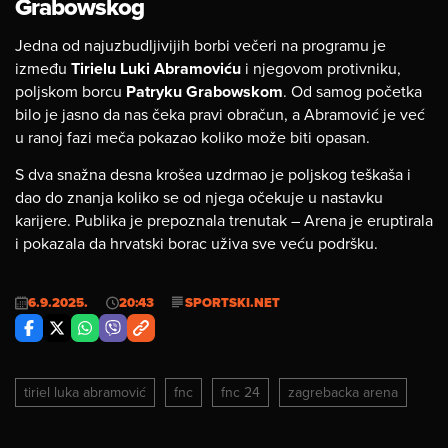
Grabowskog
Jedna od najuzbudljivijih borbi večeri na programu je
između
Tirielu Luki Abramoviću
i njegovom protivniku,
poljskom borcu
Patryku Grabowskom
. Od samog početka
bilo je jasno da nas čeka pravi obračun, a Abramović je već
u ranoj fazi meča pokazao koliko može biti opasan.
S dva snažna desna krošea uzdrmao je poljskog teškaša i
dao do znanja koliko se od njega očekuje u nastavku
karijere. Publika je prepoznala trenutak – Arena je eruptirala
i pokazala da hrvatski borac uživa sve veću podršku.
6.9.2025.
20:43
SPORTSKI.NET
tiriel luka abramović
fnc
fnc 24
zagrebacka arena