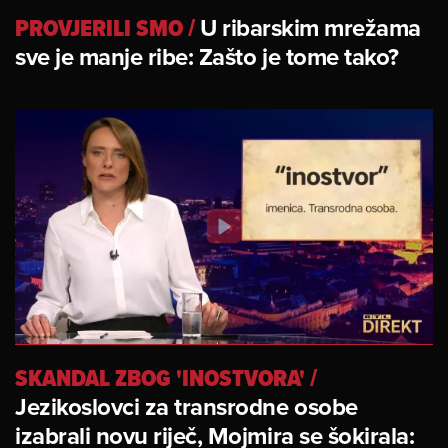
PROVJERILI SMO
/
U ribarskim mrežama
sve je manje ribe: Zašto je tome tako?
SKANDAL ZBOG 'INOSTVORA'
/
Jezikoslovci za transrodne osobe
izabrali novu riječ, Mojmira se šokirala: