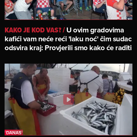
KAKO JE KOD VAS?
/
U ovim gradovima
kafići vam neće reći 'laku noć' čim sudac
odsvira kraj: Provjerili smo kako će raditi