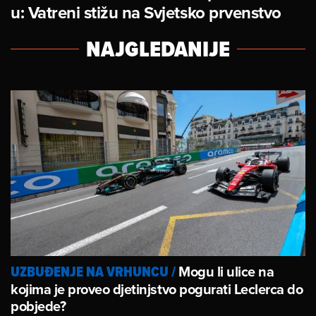
u: Vatreni stižu na Svjetsko prvenstvo
NAJGLEDANIJE
Mogu li ulice na
UZBUĐENJE NA VRHUNCU
/
kojima je proveo djetinjstvo pogurati Leclerca do
pobjede?