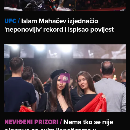
UFC
/
Islam Mahačev izjednačio
'neponovljiv' rekord i ispisao povijest
NEVIĐENI PRIZORI
/
Nema tko se nije