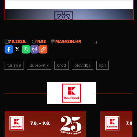
7.5.2025.
14:58
MAGAZIN.HR
turizam
dubrovnik
brod
plovidba
spit