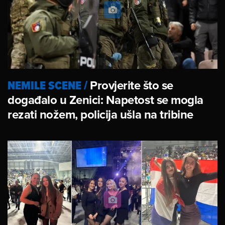
NEMILE SCENE
/
Provjerite što se
događalo u Zenici: Napetost se mogla
rezati nožem, policija ušla na tribine