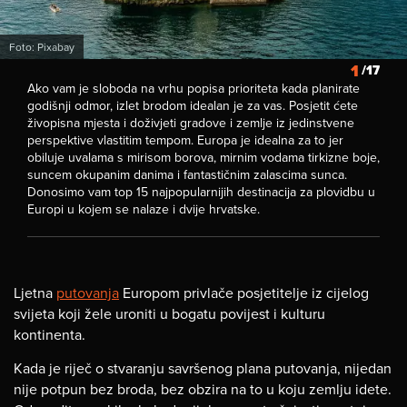
Foto: Pixabay
1
/17
Ako vam je sloboda na vrhu popisa prioriteta kada planirate
godišnji odmor, izlet brodom idealan je za vas. Posjetit ćete
živopisna mjesta i doživjeti gradove i zemlje iz jedinstvene
perspektive vlastitim tempom. Europa je idealna za to jer
obiluje uvalama s mirisom borova, mirnim vodama tirkizne boje,
suncem okupanim danima i fantastičnim zalascima sunca.
Donosimo vam top 15 najpopularnijih destinacija za plovidbu u
Europi u kojem se nalaze i dvije hrvatske.
Ljetna
putovanja
Europom privlače posjetitelje iz cijelog
svijeta koji žele uroniti u bogatu povijest i kulturu
kontinenta.
Kada je riječ o stvaranju savršenog plana putovanja, nijedan
nije potpun bez broda, bez obzira na to u koju zemlju idete.