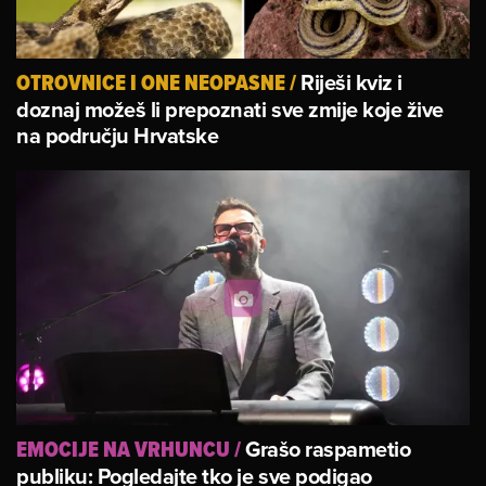
Riješi kviz i
OTROVNICE I ONE NEOPASNE
/
doznaj možeš li prepoznati sve zmije koje žive
na području Hrvatske
Grašo raspametio
EMOCIJE NA VRHUNCU
/
publiku: Pogledajte tko je sve podigao