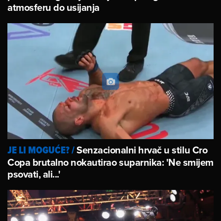
atmosferu do usijanja
Senzacionalni hrvač u stilu Cro
JE LI MOGUĆE?
/
Copa brutalno nokautirao suparnika: 'Ne smijem
psovati, ali...'