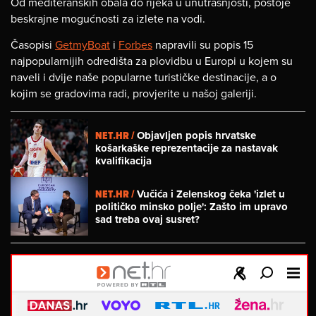
Od mediteranskih obala do rijeka u unutrašnjosti, postoje
beskrajne mogućnosti za izlete na vodi.
Časopisi
GetmyBoat
i
Forbes
napravili su popis 15
najpopularnijih odredišta za plovidbu u Europi u kojem su
naveli i dvije naše popularne turističke destinacije, a o
kojim se gradovima radi, provjerite u našoj galeriji.
NET.HR /
Objavljen popis hrvatske
košarkaške reprezentacije za nastavak
kvalifikacija
NET.HR /
Vučića i Zelenskog čeka 'izlet u
političko minsko polje': Zašto im upravo
sad treba ovaj susret?