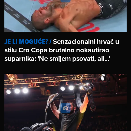
JE LI MOGUĆE?
/
Senzacionalni hrvač u
stilu Cro Copa brutalno nokautirao
suparnika: 'Ne smijem psovati, ali...'