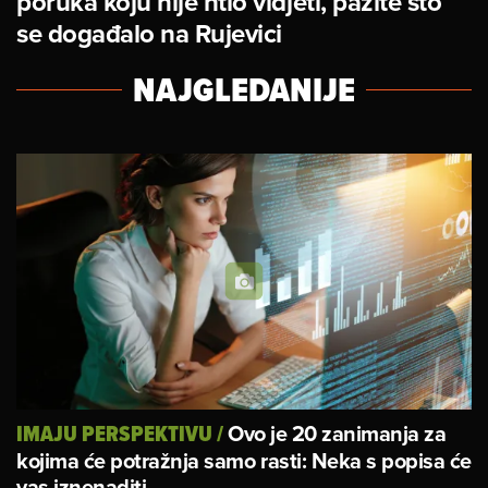
poruka koju nije htio vidjeti, pazite što
se događalo na Rujevici
NAJGLEDANIJE
Ovo je 20 zanimanja za
IMAJU PERSPEKTIVU
/
kojima će potražnja samo rasti: Neka s popisa će
vas iznenaditi