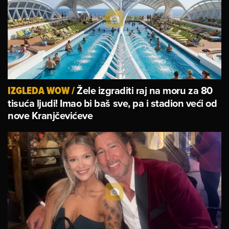
Žele izgraditi raj na moru za 80
IZGLEDA WOW
/
tisuća ljudi! Imao bi baš sve, pa i stadion veći od
nove Kranjčevićeve