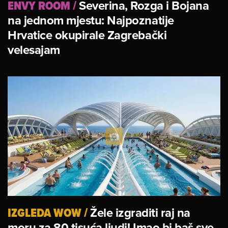
ENVY ROOM
/
Severina, Rozga i Bojana
na jednom mjestu: Najpoznatije
Hrvatice okupirale Zagrebački
velesajam
IZGLEDA WOW
/
Žele izgraditi raj na
moru za 80 tisuća ljudi! Imao bi baš sve,