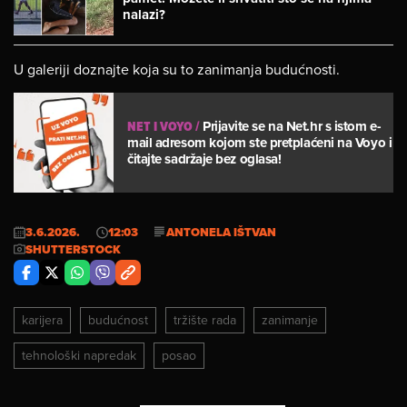
nalazi?
U galeriji doznajte koja su to zanimanja budućnosti.
NET I VOYO
/
Prijavite se na Net.hr s istom e-
mail adresom kojom ste pretplaćeni na Voyo i
čitajte sadržaje bez oglasa!
3.6.2026.
12:03
ANTONELA IŠTVAN
SHUTTERSTOCK
karijera
budućnost
tržište rada
zanimanje
tehnološki napredak
posao