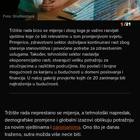
Foto: Shutterstock
1
/21
Tržište rada brzo se mijenja i zbog toga je važno razvijati
vještine koje će biti relevantne u tom promjenjivom svijetu.
Primjerice, zdravstveni sektor doživljava kontinuirani rast zbog
starenja stanovništva i povećane potrebe za zdravstvenim
uslugama. Također, tehnološki sektor nastavlja
eksponencijalno rasti, stvarajući veliku potražnju za
stručnjacima u različitim područjima, što povlači i brojne
mogućnosti za karijeru u budućnosti u domeni poslovanja i
financija. U našoj galeriji provjerite kojih će 20 zanimanja biti
najtraženija u budućnosti.
Tržište rada neprestano se mijenja, a tehnološki napredak,
demografske promjene i globalni izazovi oblikuju potražnju
za novim vještinama i
zanimanjima
. Ono što je danas
traženo, sutra možda više neće biti.