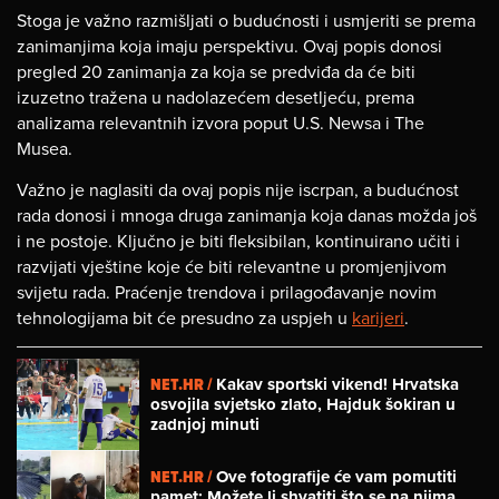
Stoga je važno razmišljati o budućnosti i usmjeriti se prema
zanimanjima koja imaju perspektivu. Ovaj popis donosi
pregled 20 zanimanja za koja se predviđa da će biti
izuzetno tražena u nadolazećem desetljeću, prema
analizama relevantnih izvora poput U.S. Newsa i The
Musea.
Važno je naglasiti da ovaj popis nije iscrpan, a budućnost
rada donosi i mnoga druga zanimanja koja danas možda još
i ne postoje. Ključno je biti fleksibilan, kontinuirano učiti i
razvijati vještine koje će biti relevantne u promjenjivom
svijetu rada. Praćenje trendova i prilagođavanje novim
tehnologijama bit će presudno za uspjeh u
karijeri
.
NET.HR /
Kakav sportski vikend! Hrvatska
osvojila svjetsko zlato, Hajduk šokiran u
zadnjoj minuti
NET.HR /
Ove fotografije će vam pomutiti
pamet: Možete li shvatiti što se na njima