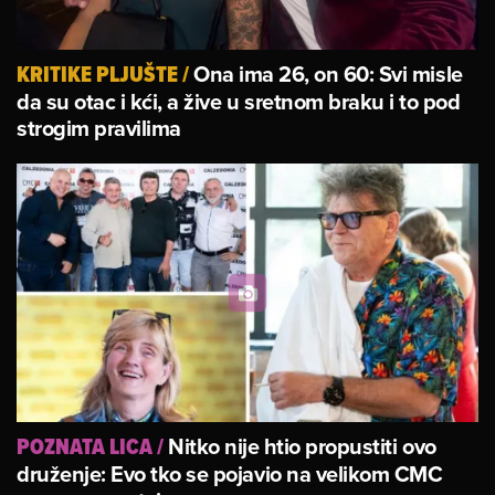
Ona ima 26, on 60: Svi misle
KRITIKE PLJUŠTE
/
da su otac i kći, a žive u sretnom braku i to pod
strogim pravilima
Nitko nije htio propustiti ovo
POZNATA LICA
/
druženje: Evo tko se pojavio na velikom CMC