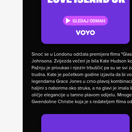
Sinoć se u Londonu održala premijera filma "Glas
Johnsona. Zvijezda večeri je bila Kate Hudson koj
Pažnju je privukao i njezin trbuščić pa su se svi z
trudna. Kate je početkom godine izjavila da bi vol
legendarna Grace Jones u crno-plavoj kombinaciji
haljini s naborima oko struka, a na glavi je imala 
oličje elegancije u tamno plavom odijelu. Mnoge
Gwendoline Christie koja je s redateljem filma odm