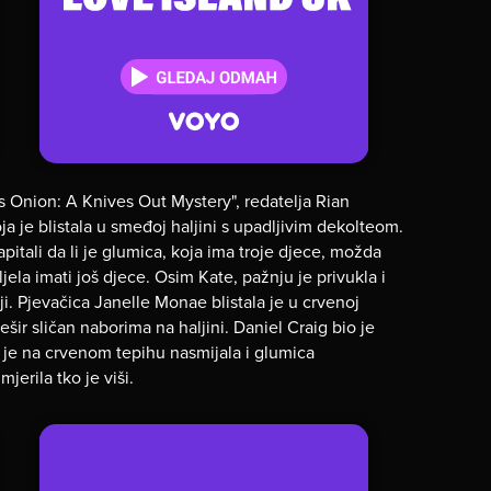
s Onion: A Knives Out Mystery", redatelja Rian
a je blistala u smeđoj haljini s upadljivim dekolteom.
apitali da li je glumica, koja ima troje djece, možda
jela imati još djece. Osim Kate, pažnju je privukla i
. Pjevačica Janelle Monae blistala je u crvenoj
šešir sličan naborima na haljini. Daniel Craig bio je
 je na crvenom tepihu nasmijala i glumica
jerila tko je viši.