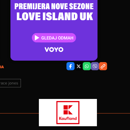
IA
race jones