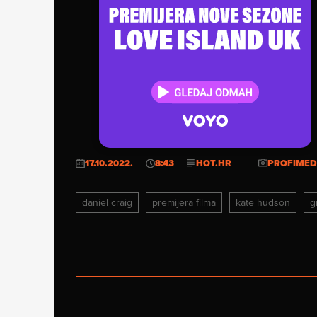
17.10.2022.
8:43
HOT.HR
PROFIMED
daniel craig
premijera filma
kate hudson
g