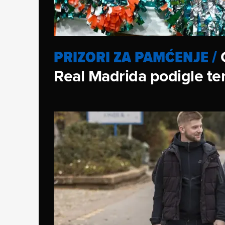
PRIZORI ZA PAMĆENJE
/
Real Madrida podigle te