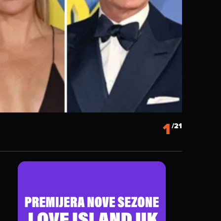
1
/21