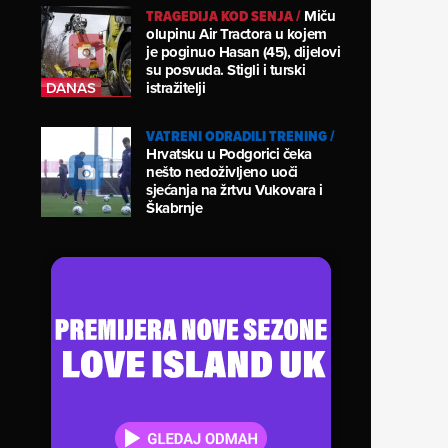
TRAGEDIJA KOD SENJA
/
Miču
olupinu Air Tractora u kojem
je poginuo Hasan (45), dijelovi
su posvuda. Stigli i turski
istražitelji
VATRENI ODRADILI TRENING
/
Hrvatsku u Podgorici čeka
nešto nedoživljeno uoči
sjećanja na žrtvu Vukovara i
Škabrnje