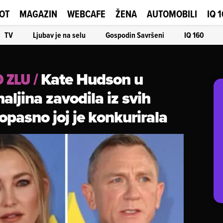
OT
MAGAZIN
WEBCAFE
ŽENA
AUTOMOBILI
IQ 
TV
Ljubav je na selu
Gospodin Savršeni
IQ 160
Kate Hudson u
O ZLU
/
haljina zavodila iz svih
a opasno joj je konkurirala