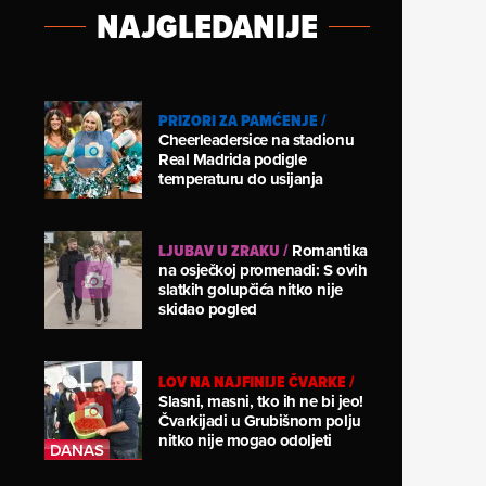
NAJGLEDANIJE
PRIZORI ZA PAMĆENJE
/
Cheerleadersice na stadionu
Real Madrida podigle
temperaturu do usijanja
LJUBAV U ZRAKU
/
Romantika
na osječkoj promenadi: S ovih
slatkih golupčića nitko nije
skidao pogled
LOV NA NAJFINIJE ČVARKE
/
Slasni, masni, tko ih ne bi jeo!
Čvarkijadi u Grubišnom polju
nitko nije mogao odoljeti