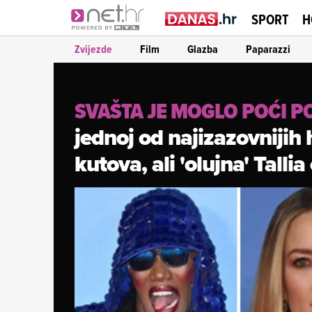
SPORT
H
Zvijezde
Film
Glazba
Paparazzi
SVAŠTA JE MOGLO POĆI P
jednoj od najizazovnijih 
kutova, ali 'olujna' Talli