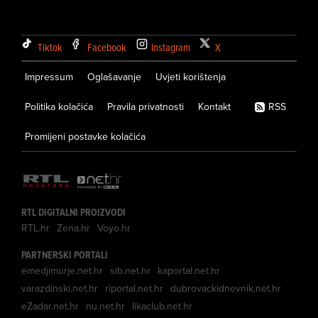
Tiktok
Facebook
Instagram
X
Impressum
Oglašavanje
Uvjeti korištenja
Politika kolačića
Pravila privatnosti
Kontakt
RSS
Promijeni postavke kolačića
RTL DIGITALNI PROIZVODI
RTL.hr
Zena.hr
Voyo.hr
PARTNERSKI PORTALI
emedjimurje.net.hr
sib.net.hr
kaportal.net.hr
varazdinski.net.hr
riportal.net.hr
dubrovackidnevnik.net.hr
eZadar.net.hr
nu.net.hr
likaclub.net.hr