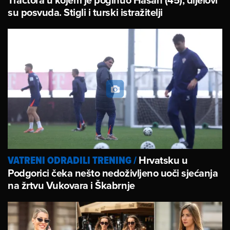
su posvuda. Stigli i turski istražitelji
Hrvatsku u
VATRENI ODRADILI TRENING
/
Podgorici čeka nešto nedoživljeno uoči sjećanja
na žrtvu Vukovara i Škabrnje