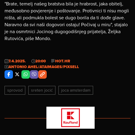
"Brate, temelj našeg bratstva bila je hrabrost, jaka obitelj,
međusobno povjerenje i poštovanje. Protivnici ti nisu mogli
ništa, ali podmukla bolest se dugo borila da ti dođe glave.
Naravno da svi naši dogovori ostaju! Počivaj u miru", stajalo
je na osmrtnici Jocinog dugogodišnjeg prijatelja, Željka
Rutovića, piše Mondo.
7.4.2025.
20:00
HOT.HR
ANTONIO AHEL/ATAIMAGES/PIXSELL
sprovod
sreten jocić
joca amsterdam