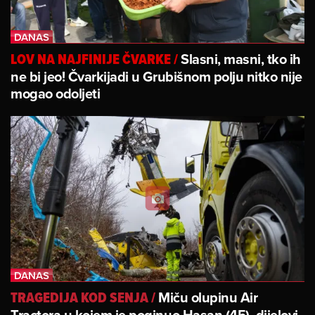
Slasni, masni, tko ih
LOV NA NAJFINIJE ČVARKE
/
ne bi jeo! Čvarkijadi u Grubišnom polju nitko nije
mogao odoljeti
Miču olupinu Air
TRAGEDIJA KOD SENJA
/
Tractora u kojem je poginuo Hasan (45), dijelovi