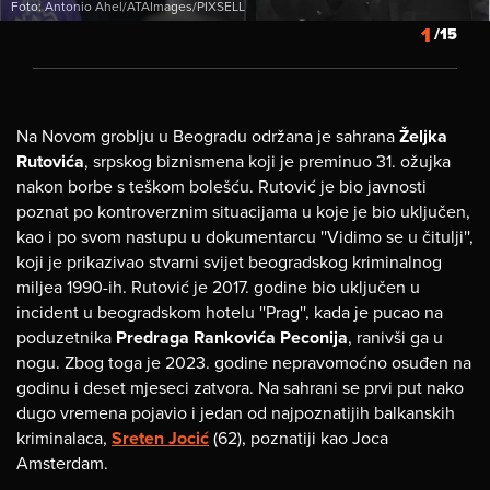
Foto: Antonio Ahel/ATAImages/PIXSELL
1
/15
Na Novom groblju u Beogradu održana je sahrana
Željka
Rutovića
, srpskog biznismena koji je preminuo 31. ožujka
nakon borbe s teškom bolešću. Rutović je bio javnosti
poznat po kontroverznim situacijama u koje je bio uključen,
kao i po svom nastupu u dokumentarcu ''Vidimo se u čitulji'',
koji je prikazivao stvarni svijet beogradskog kriminalnog
miljea 1990-ih. Rutović je 2017. godine bio uključen u
incident u beogradskom hotelu ''Prag'', kada je pucao na
poduzetnika
Predraga Rankovića Peconija
, ranivši ga u
nogu. Zbog toga je 2023. godine nepravomoćno osuđen na
godinu i deset mjeseci zatvora. Na sahrani se prvi put nako
dugo vremena pojavio i jedan od najpoznatijih balkanskih
kriminalaca,
Sreten Jocić
(62), poznatiji kao Joca
Amsterdam.