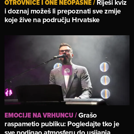
OTROVNICE I ONE NEOPASNE
/
Riješi kviz
i doznaj možeš li prepoznati sve zmije
koje žive na području Hrvatske
EMOCIJE NA VRHUNCU
/
Grašo
raspametio publiku: Pogledajte tko je
sve podigao atmosferu do usijanja