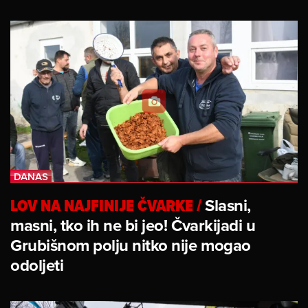
LOV NA NAJFINIJE ČVARKE
/
Slasni,
masni, tko ih ne bi jeo! Čvarkijadi u
Grubišnom polju nitko nije mogao
odoljeti