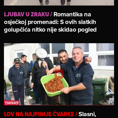
LJUBAV U ZRAKU
/
Romantika na
osječkoj promenadi: S ovih slatkih
golupčića nitko nije skidao pogled
LOV NA NAJFINIJE ČVARKE
/
Slasni,