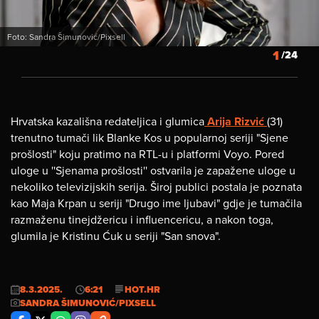
Foto: Sandra Šimunović/Pixsell
1
/24
Hrvatska kazališna redateljica i glumica
Arija Rizvić
(31)
trenutno tumači lik Blanke Kos u popularnoj seriji "Sjene
prošlosti" koju pratimo na RTL-u i platformi Voyo. Pored
uloge u ''Sjenama prošlosti'' ostvarila je zapažene uloge u
nekoliko televizijskih serija. Široj publici postala je poznata
kao Maja Krpan u seriji "Drugo ime ljubavi" gdje je tumačila
razmaženu tinejdžericu i influencericu, a nakon toga,
glumila je Kristinu Ćuk u seriji "San snova".
8.3.2025.
6:21
HOT.HR
SANDRA ŠIMUNOVIĆ/PIXSELL