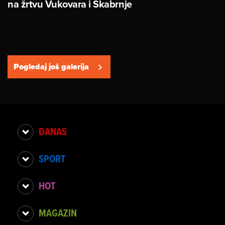
na žrtvu Vukovara i Škabrnje
Pogledaj još galerija
DANAS
SPORT
HOT
MAGAZIN