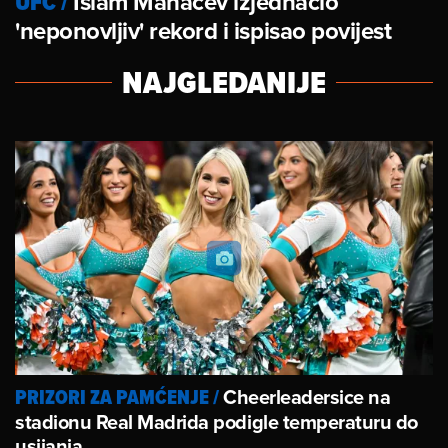
UFC
/
Islam Mahačev izjednačio
'neponovljiv' rekord i ispisao povijest
NAJGLEDANIJE
Cheerleadersice na
PRIZORI ZA PAMĆENJE
/
stadionu Real Madrida podigle temperaturu do
usijanja