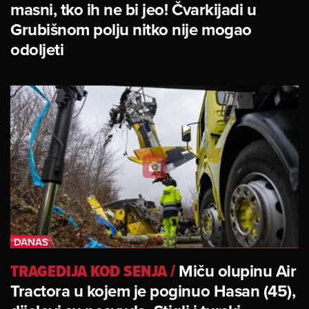
masni, tko ih ne bi jeo! Čvarkijadi u
Grubišnom polju nitko nije mogao
odoljeti
TRAGEDIJA KOD SENJA
/
Miču olupinu Air
Tractora u kojem je poginuo Hasan (45),