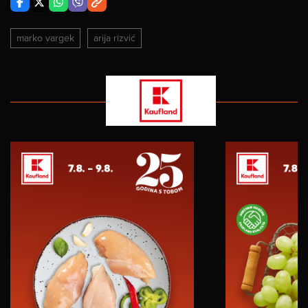
marko vargek
arija rizvić