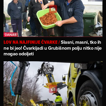
Slasni, masni, tko ih
LOV NA NAJFINIJE ČVARKE
/
ne bi jeo! Čvarkijadi u Grubišnom polju nitko nije
mogao odoljeti