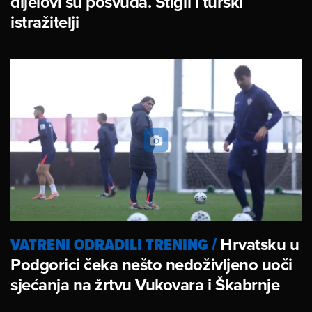
dijelovi su posvuda. Stigli i turski
istražitelji
VATRENI ODRADILI TRENING
/
Hrvatsku u
Podgorici čeka nešto nedoživljeno uoči
sjećanja na žrtvu Vukovara i Škabrnje