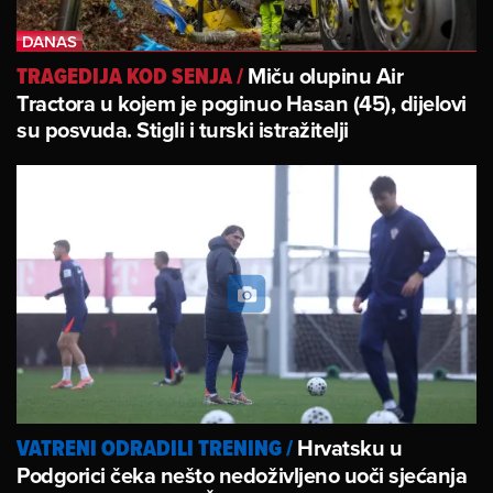
Miču olupinu Air
TRAGEDIJA KOD SENJA
/
Tractora u kojem je poginuo Hasan (45), dijelovi
su posvuda. Stigli i turski istražitelji
Hrvatsku u
VATRENI ODRADILI TRENING
/
Podgorici čeka nešto nedoživljeno uoči sjećanja