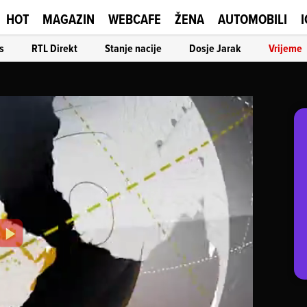
HOT
MAGAZIN
WEBCAFE
ŽENA
AUTOMOBILI
I
s
RTL Direkt
Stanje nacije
Dosje Jarak
Vrijeme
Play
Video