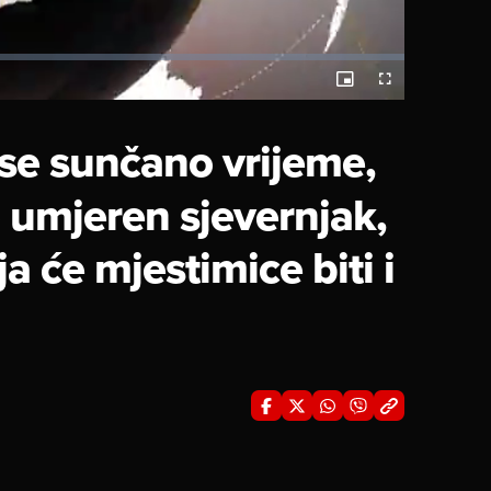
Picture-
Fullscreen
in-
Picture
 se sunčano vrijeme,
 umjeren sjevernjak,
a će mjestimice biti i