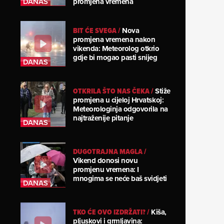
promjena vremena
BIT ĆE SVEGA
/
Nova
promjena vremena nakon
vikenda: Meteorolog otkrio
gdje bi mogao pasti snijeg
OTKRILA ŠTO NAS ČEKA
/
Stiže
promjena u cijeloj Hrvatskoj:
Meteorologinja odgovorila na
najtraženije pitanje
DUGOTRAJNA MAGLA
/
Vikend donosi novu
promjenu vremena: I
mnogima se neće baš svidjeti
TKO ĆE OVO IZDRŽATI?
/
Kiša,
pljuskovi i grmljavina: