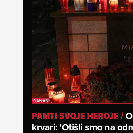
O
PAMTI SVOJE HEROJE
/
krvari: 'Otišli smo na od