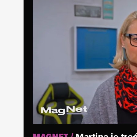
Martina je tre
MAGNET
/