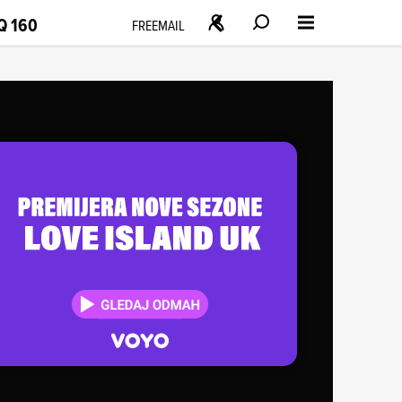
Q 160
FREEMAIL