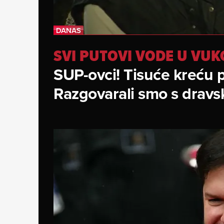
SVI PUTOVI VODE U VU
SUP-ovci! Tisuće kreću 
Razgovarali smo s drav