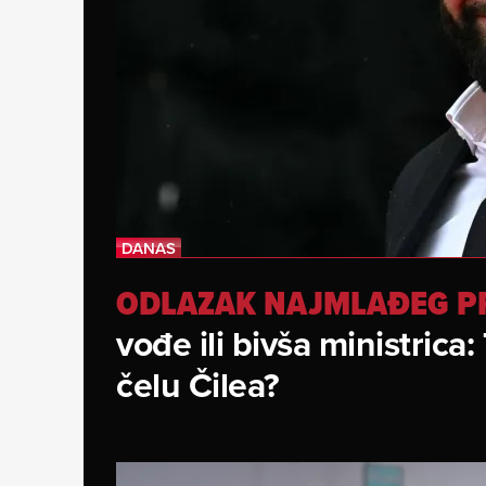
ODLAZAK NAJMLAĐEG P
vođe ili bivša ministrica:
čelu Čilea?