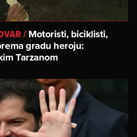
Motoristi, biciklisti,
KOVAR
/
prema gradu heroju:
skim Tarzanom