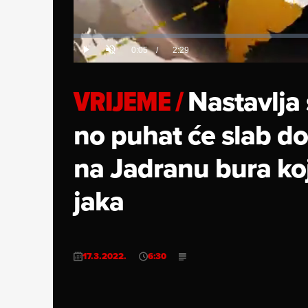
Loaded
:
0%
Current
0:05
/
Duration
2:29
Play
Unmute
Time
VRIJEME
/
Nastavlja
no puhat će slab do
na Jadranu bura koj
jaka
17.3.2022.
6:30