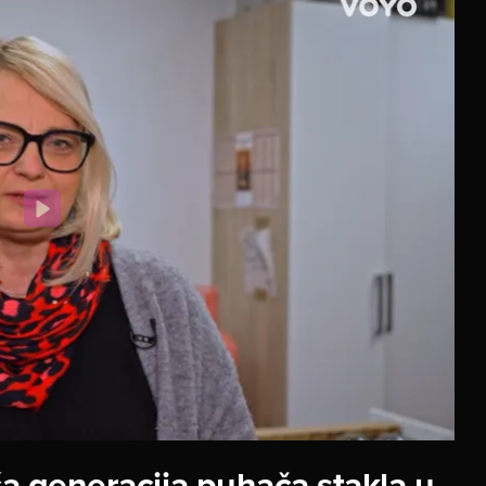
ća generacija puhača stakla u