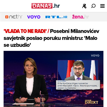
'VLADA TO NE RADI'
/
Posebni Milanovićev
savjetnik poslao poruku ministru: 'Malo
se uzbudio'
Loaded
:
5.86%
/
Unmute