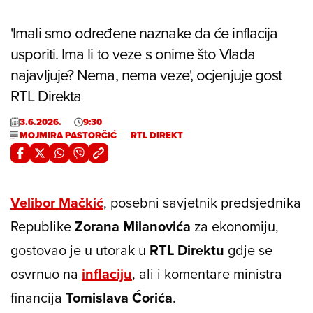
'Imali smo određene naznake da će inflacija
usporiti. Ima li to veze s onime što Vlada
najavljuje? Nema, nema veze', ocjenjuje gost
RTL Direkta
3.6.2026.
9:30
MOJMIRA PASTORČIĆ
RTL DIREKT
Velibor Mačkić
, posebni savjetnik predsjednika
Republike
Zorana Milanovića
za ekonomiju,
gostovao je u utorak u
RTL Direktu
gdje se
osvrnuo na
inflaciju
, ali i komentare ministra
financija
Tomislava Ćorića
.