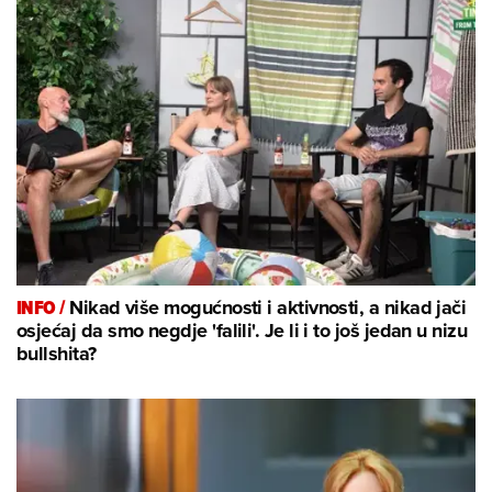
INFO /
Nikad više mogućnosti i aktivnosti, a nikad jači
osjećaj da smo negdje 'falili'. Je li i to još jedan u nizu
bullshita?