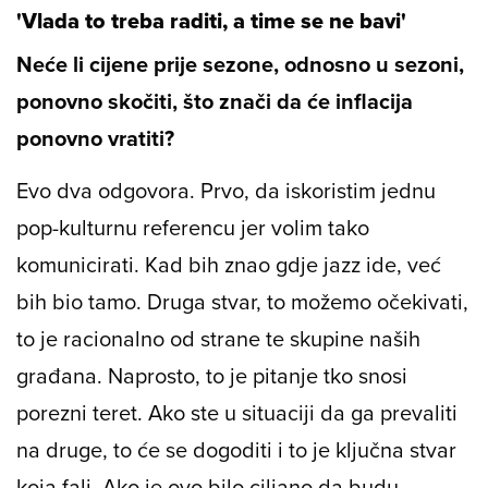
'Vlada to treba raditi, a time se ne bavi'
Neće li cijene prije sezone, odnosno u sezoni,
ponovno skočiti, što znači da će inflacija
ponovno vratiti?
Evo dva odgovora. Prvo, da iskoristim jednu
pop-kulturnu referencu jer volim tako
komunicirati. Kad bih znao gdje jazz ide, već
bih bio tamo. Druga stvar, to možemo očekivati,
to je racionalno od strane te skupine naših
građana. Naprosto, to je pitanje tko snosi
porezni teret. Ako ste u situaciji da ga prevaliti
na druge, to će se dogoditi i to je ključna stvar
koja fali. Ako je ovo bilo ciljano da budu