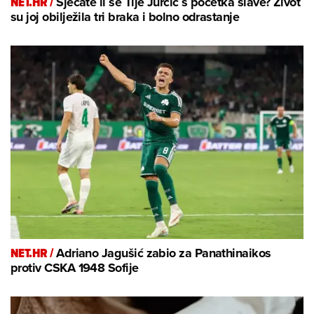
NET.HR /
Sjećate li se Tije Jurčić s početka slave? Život
su joj obilježila tri braka i bolno odrastanje
NET.HR /
Adriano Jagušić zabio za Panathinaikos
protiv CSKA 1948 Sofije