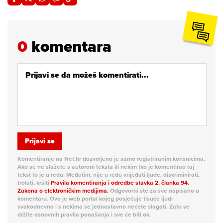
0
komentara
Prijavi se
Komentiranje na Net.hr dozvoljeno je samo registriranim korisnicima.
Ako se ne slažete s autorom teksta ili nekim tko je komentirao taj
tekst to je u redu. Međutim, nije u redu vrijeđati ljude, diskriminirati,
trolati, kršiti
Pravila komentiranja i odredbe stavka 2. članka 94.
Zakona o elektroničkim medijima.
Odgovorni ste za sve napisano u
komentaru. Ovo je web portal kojeg posjećuje tisuće ljudi
svakodnevno i s nekima se jednostavno nećete slagati. Zato se
držite osnovnih pravila ponašanja i sve će biti ok.