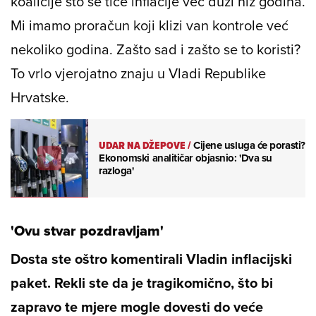
koalicije što se tiče inflacije već duži niz godina.
Mi imamo proračun koji klizi van kontrole već
nekoliko godina. Zašto sad i zašto se to koristi?
To vrlo vjerojatno znaju u Vladi Republike
Hrvatske.
UDAR NA DŽEPOVE
/
Cijene usluga će porasti?
Ekonomski analitičar objasnio: 'Dva su
razloga'
'Ovu stvar pozdravljam'
Dosta ste oštro komentirali Vladin inflacijski
paket. Rekli ste da je tragikomično, što bi
zapravo te mjere mogle dovesti do veće