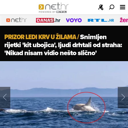
PRIZOR LEDI KRV U ŽILAMA
/
Snimljen
rijetki 'kit ubojica', ljudi drhtali od straha:
'Nikad nisam vidio nešto slično'