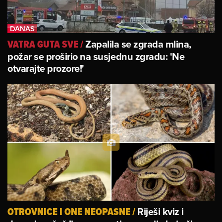
Zapalila se zgrada mlina,
VATRA GUTA SVE
/
požar se proširio na susjednu zgradu: 'Ne
otvarajte prozore!'
Riješi kviz i
OTROVNICE I ONE NEOPASNE
/