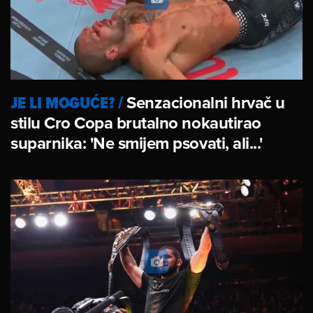
JE LI MOGUĆE?
/
Senzacionalni hrvač u
stilu Cro Copa brutalno nokautirao
suparnika: 'Ne smijem psovati, ali...'