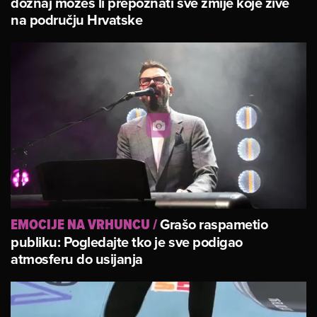
doznaj možeš li prepoznati sve zmije koje žive
na području Hrvatske
Grašo raspametio
EMOCIJE NA VRHUNCU
/
publiku: Pogledajte tko je sve podigao
atmosferu do usijanja