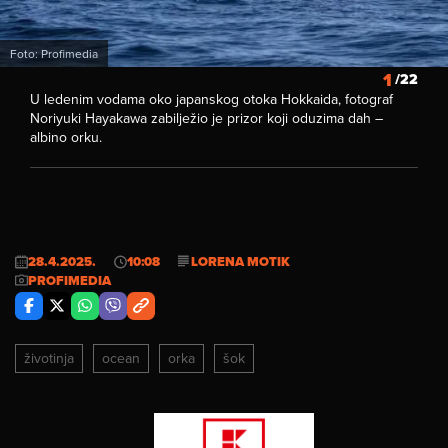
Foto: Profimedia
1
/22
U ledenim vodama oko japanskog otoka Hokkaida, fotograf
Noriyuki Hayakawa zabilježio je prizor koji oduzima dah –
albino orku.
28.4.2025.
10:08
LORENA MOTIK
PROFIMEDIA
životinja
ocean
orka
šok