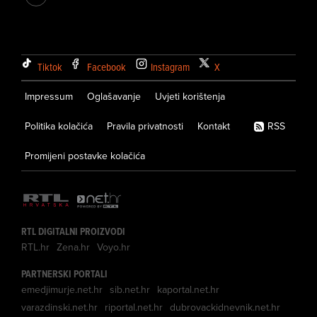
Tiktok
Facebook
Instagram
X
Impressum
Oglašavanje
Uvjeti korištenja
Politika kolačića
Pravila privatnosti
Kontakt
RSS
Promijeni postavke kolačića
RTL DIGITALNI PROIZVODI
RTL.hr
Zena.hr
Voyo.hr
PARTNERSKI PORTALI
emedjimurje.net.hr
sib.net.hr
kaportal.net.hr
varazdinski.net.hr
riportal.net.hr
dubrovackidnevnik.net.hr