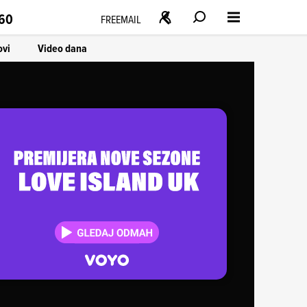
160
FREEMAIL
ovi
Video dana