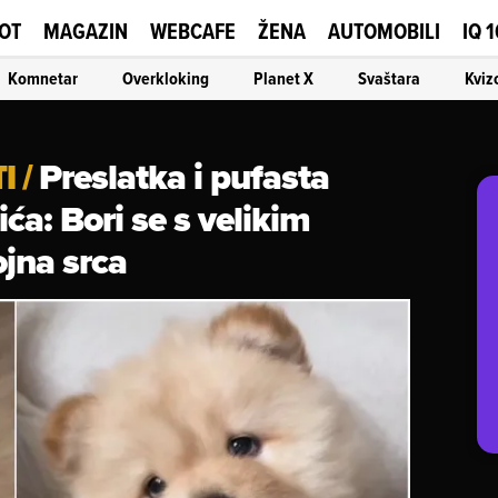
OT
MAGAZIN
WEBCAFE
ŽENA
AUTOMOBILI
IQ 
Komnetar
Overkloking
Planet X
Svaštara
Kviz
Preslatka i pufasta
I
/
a: Bori se s velikim
ojna srca