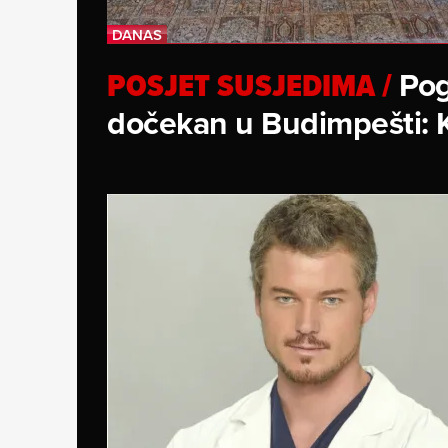
Pog
POSJET SUSJEDIMA
/
dočekan u Budimpešti: K