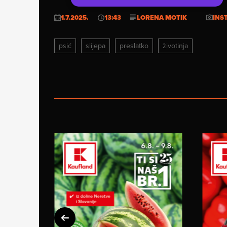
1.7.2025.
13:43
LORENA MOTIK
INS
psić
slijepa
preslatko
životinja