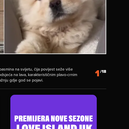
pasmina na svijetu, čija povijest seže više
1
/18
sjeća na lava, karakterističnim plavo-crnim
ažnju gdje god se pojavi.