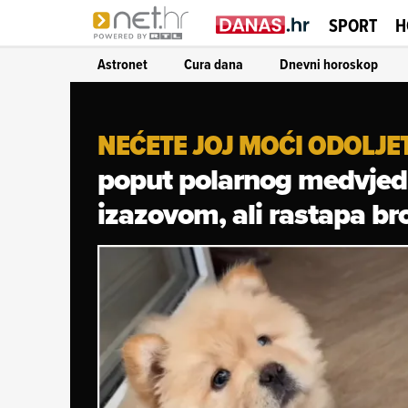
SPORT
H
Astronet
Cura dana
Dnevni horoskop
NEĆETE JOJ MOĆI ODOLJET
poput polarnog medvjedić
izazovom, ali rastapa br