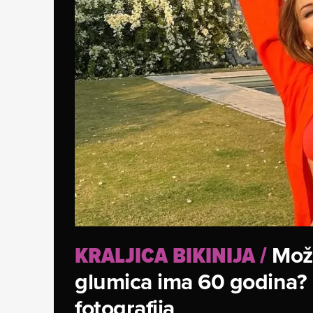
Može
KRALJICA BIKINIJA
/
glumica ima 60 godina? 
fotografija