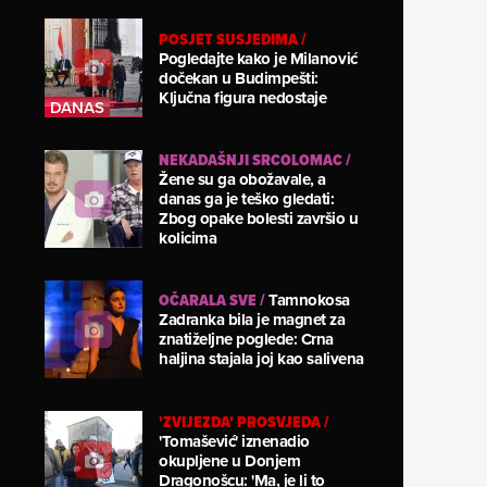
POSJET SUSJEDIMA
/
Pogledajte kako je Milanović
dočekan u Budimpešti:
Ključna figura nedostaje
NEKADAŠNJI SRCOLOMAC
/
Žene su ga obožavale, a
danas ga je teško gledati:
Zbog opake bolesti završio u
kolicima
OČARALA SVE
/
Tamnokosa
Zadranka bila je magnet za
znatiželjne poglede: Crna
haljina stajala joj kao salivena
'ZVIJEZDA' PROSVJEDA
/
'Tomašević' iznenadio
okupljene u Donjem
Dragonošcu: 'Ma, je li to