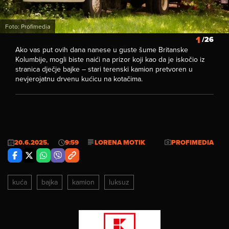
Foto: Profimedia
1
/26
Ako vas put ovih dana nanese u guste šume Britanske
Kolumbije, mogli biste naići na prizor koji kao da je iskočio iz
stranica dječje bajke – stari terenski kamion pretvoren u
nevjerojatnu drvenu kućicu na kotačima.
20.6.2025.
9:59
LORENA MOTIK
PROFIMEDIA
kuća
bajka
kamion
luksuz