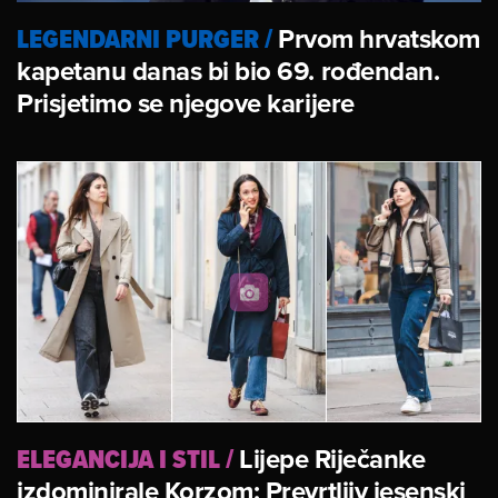
LEGENDARNI PURGER
/
Prvom hrvatskom
kapetanu danas bi bio 69. rođendan.
Prisjetimo se njegove karijere
ELEGANCIJA I STIL
/
Lijepe Riječanke
izdominirale Korzom: Prevrtljiv jesenski