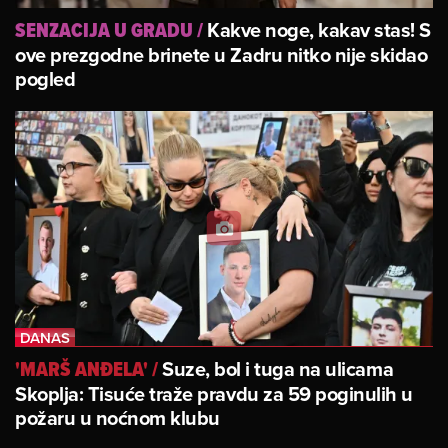
Kakve noge, kakav stas! S
SENZACIJA U GRADU
/
ove prezgodne brinete u Zadru nitko nije skidao
pogled
Suze, bol i tuga na ulicama
'MARŠ ANĐELA'
/
Skoplja: Tisuće traže pravdu za 59 poginulih u
požaru u noćnom klubu