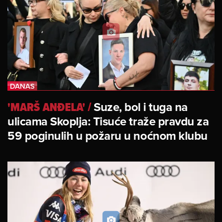
'MARŠ ANĐELA'
/
Suze, bol i tuga na
ulicama Skoplja: Tisuće traže pravdu za
59 poginulih u požaru u noćnom klubu