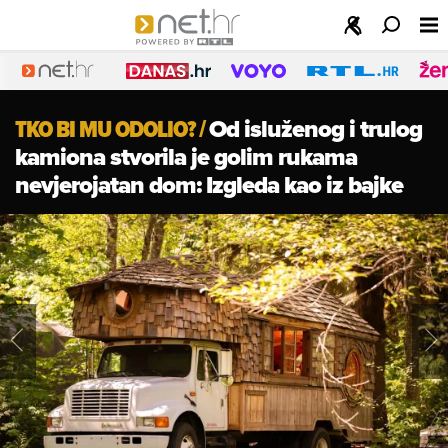
TKO BI MU ODOLIO?
/
Od isluženog i trulog
kamiona stvorila je golim rukama
nevjerojatan dom: Izgleda kao iz bajke