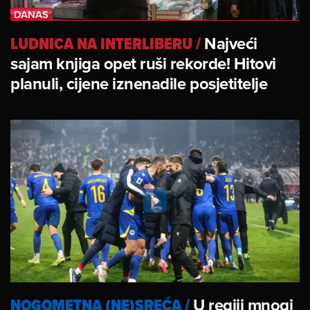
LUDNICA NA INTERLIBERU
/
Najveći
sajam knjiga opet ruši rekorde! Hitovi
planuli, cijene iznenadile posjetitelje
NOGOMETNA (NE)SREĆA
/
U regiji mnogi