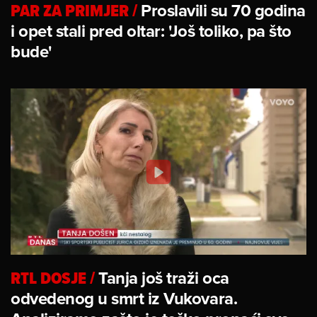
PAR ZA PRIMJER
/
Proslavili su 70 godina
i opet stali pred oltar: 'Još toliko, pa što
bude'
RTL DOSJE
/
Tanja još traži oca
odvedenog u smrt iz Vukovara.