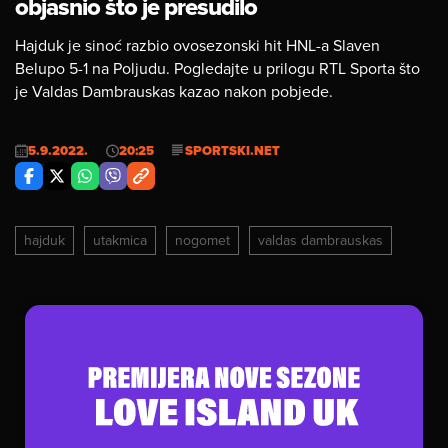
objasnio što je presudilo
Hajduk je sinoć razbio ovosezonski hit HNL-a Slaven
Belupo 5-1 na Poljudu. Pogledajte u prilogu RTL Sporta što
je Valdas Dambrauskas kazao nakon pobjede.
5.9.2022.
20:25
SPORTSKI.NET
hajduk
utakmica
nogomet
valdas dambrauskas