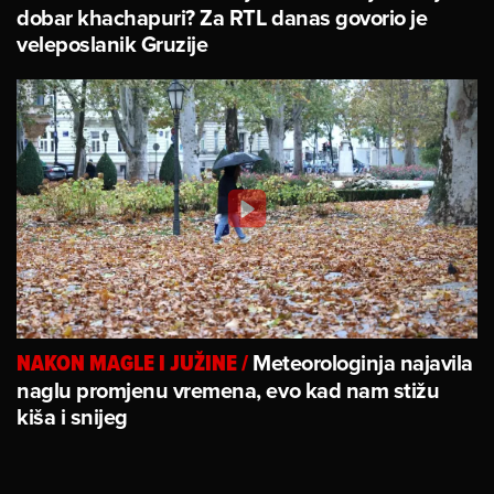
dobar khachapuri? Za RTL danas govorio je
veleposlanik Gruzije
Meteorologinja najavila
NAKON MAGLE I JUŽINE
/
naglu promjenu vremena, evo kad nam stižu
kiša i snijeg