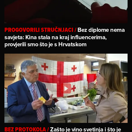
Bez diplome nema
PROGOVORILI STRUČNJACI
/
savjeta: Kina stala na kraj influencerima,
provjerili smo što je s Hrvatskom
Zašto je vino svetinja i što je
BEZ PROTOKOLA
/