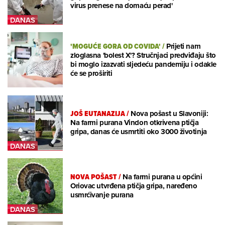
virus prenese na domaću perad'
'MOGUĆE GORA OD COVIDA'
/
Prijeti nam
zloglasna 'bolest X'? Stručnjaci predviđaju što
bi moglo izazvati sljedeću pandemiju i odakle
će se proširiti
JOŠ EUTANAZIJA
/
Nova pošast u Slavoniji:
Na farmi purana Vindon otkrivena ptičja
gripa, danas će usmrtiti oko 3000 životinja
NOVA POŠAST
/
Na farmi purana u općini
Oriovac utvrđena ptičja gripa, naređeno
usmrćivanje purana