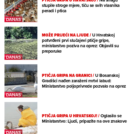
PTIČJA GRIPA U HRVATSKOJ
/
Na snagu
stupile stroge mjere, tiču se svih vlasnika
peradi i ptica
MOŽE PRIJEĆI NA LJUDE
/
U Hrvatskoj
potvrđeni prvi slučajevi ptičje gripe,
ministarstvo poziva na oprez: Objavili su
preporuke
PTIČJA GRIPA NA GRANICI
/
U Bosanskoj
Gradišci nađen zaraženi mrtvi labud:
Ministarstvo poljoprivrede pozvalo na oprez
PTIČJA GRIPA U HRVATSKOJ!
/
Oglasilo se
Ministarstvo: Ljudi, pripazite na ove znakove