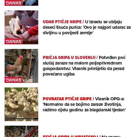
UDAR PTIČJE GRIPE
/
U Izraelu se ubijaju
deseci tisuća purica: 'Ovo je najgori udarac za
divljinu u povijesti zemlje'
PRIČJA GRIPA U SLOVENIJI
/
Potvrđen prvi
slučaj zaraze na malom poljoprivrednom
gospodarstvu: Vlasnik primijetio da perad
povećano ugiba
POVRATAK PTIČJE GRIPE
/
Vlasnik OPG-a:
'Normalno da se bojimo zaraze životinja,
radimo cijelu godinu za blagdanski tjedan'