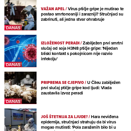
VAŽAN APEL
/
Virus ptičje gripe je mutirao te
postao smrtonosniji i zarazniji? Stručnjaci su
zabrinuti, ali jedna stvar ohrabruje
IZLOŽENOST PERADI
/
Zabilježen prvi smrtni
slučaj od soja H3N8 ptičje gripe: 'Nijedan
bliski kontakt s pokojnicom nije razvio
infekciju'
PRIPREMA SE CJEPIVO
/
U Čileu zabilježen
prvi slučaj ptičje gripe kod ljudi: Vlada
zaustavila izvoz peradi
JOŠ ŠTETNIJA ZA LJUDE?
/
Hara neviđena
epidemija, stručnjaci strahuju da bi virus
mogao mutirati: 'Pola zaraženih bilo bi u