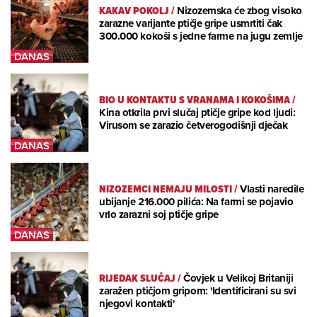
KAKAV POKOLJ
/
Nizozemska će zbog visoko
zarazne varijante ptičje gripe usmrtiti čak
300.000 kokoši s jedne farme na jugu zemlje
BIO U KONTAKTU S VRANAMA I KOKOŠIMA
/
Kina otkrila prvi slučaj ptičje gripe kod ljudi:
Virusom se zarazio četverogodišnji dječak
NIZOZEMCI NEMAJU MILOSTI
/
Vlasti naredile
ubijanje 216.000 pilića: Na farmi se pojavio
vrlo zarazni soj ptičje gripe
RIJEDAK SLUČAJ
/
Čovjek u Velikoj Britaniji
zaražen ptičjom gripom: 'Identificirani su svi
njegovi kontakti'