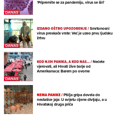
'Pripremite se za pandemiju, virus se širi'
IZDANO OŠTRO UPOZORENJE
/
Smrtonosni
virus preskače vrste: Već je uzeo prvu ljudsku
žrtvu
KOD NJIH PANIKA, A KOD NAS...
/
Nećete
vjerovati, ali Hrvati žive bolje od
Amerikanaca: Barem po ovome
NEMA PANIKE
/
Ptičja gripa dovela do
nestašice jaja: U svijetu cijene divljaju, a u
Hrvatskoj druga priča