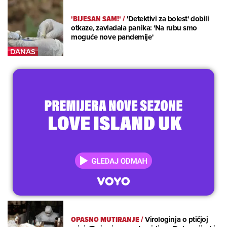
'BIJESAN SAM!'
/
'Detektivi za bolest' dobili
otkaze, zavladala panika: 'Na rubu smo
moguće nove pandemije'
OPASNO MUTIRANJE
/
Virologinja o ptičjoj