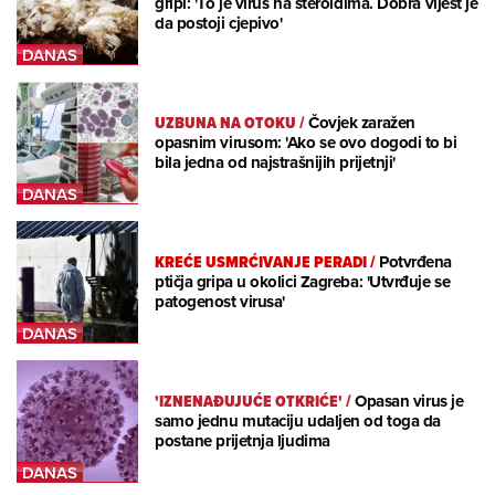
gripi: 'To je virus na steroidima. Dobra vijest je
da postoji cjepivo'
UZBUNA NA OTOKU
/
Čovjek zaražen
opasnim virusom: 'Ako se ovo dogodi to bi
bila jedna od najstrašnijih prijetnji'
KREĆE USMRĆIVANJE PERADI
/
Potvrđena
ptičja gripa u okolici Zagreba: 'Utvrđuje se
patogenost virusa'
'IZNENAĐUJUĆE OTKRIĆE'
/
Opasan virus je
samo jednu mutaciju udaljen od toga da
postane prijetnja ljudima