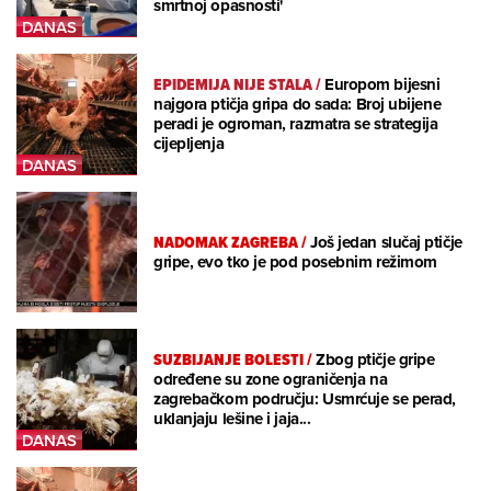
smrtnoj opasnosti'
EPIDEMIJA NIJE STALA
/
Europom bijesni
najgora ptičja gripa do sada: Broj ubijene
peradi je ogroman, razmatra se strategija
cijepljenja
NADOMAK ZAGREBA
/
Još jedan slučaj ptičje
gripe, evo tko je pod posebnim režimom
SUZBIJANJE BOLESTI
/
Zbog ptičje gripe
određene su zone ograničenja na
zagrebačkom području: Usmrćuje se perad,
uklanjaju lešine i jaja...