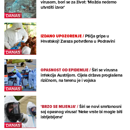
virusom, bori se za život: 'Možda nećemo
utvrditi izvor'
IZDANO UPOZORENJE
/
Ptičja gripa u
Hrvatskoj! Zaraza potvrđena u Podravini
OPASNOST OD EPIDEMIJE
/
Širi se virusna
infekcija Austrijom. Cijela država proglašena
rizičnom, na terenu je i vojska
'BRZO SE MIJENJA'
/
Širi se novi smrtonosni
soj opasnog virusa! 'Neke vrste bi mogle biti
istrijebljene'