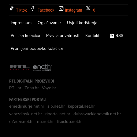
Tiktok
Facebook
Instagram
X
Impressum
Oglašavanje
Uvjeti korištenja
Politika kolačića
Pravila privatnosti
Kontakt
RSS
Promijeni postavke kolačića
RTL DIGITALNI PROIZVODI
RTL.hr
Zena.hr
Voyo.hr
PARTNERSKI PORTALI
emedjimurje.net.hr
sib.net.hr
kaportal.net.hr
varazdinski.net.hr
riportal.net.hr
dubrovackidnevnik.net.hr
eZadar.net.hr
nu.net.hr
likaclub.net.hr