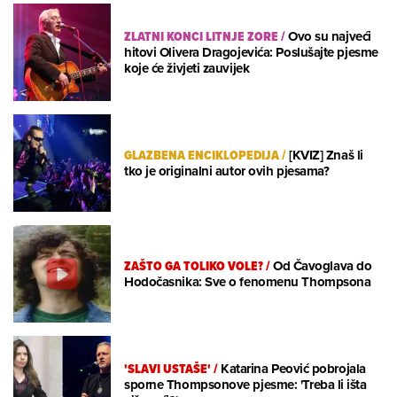
ZLATNI KONCI LITNJE ZORE
/
Ovo su najveći
hitovi Olivera Dragojevića: Poslušajte pjesme
koje će živjeti zauvijek
GLAZBENA ENCIKLOPEDIJA
/
[KVIZ] Znaš li
tko je originalni autor ovih pjesama?
ZAŠTO GA TOLIKO VOLE?
/
Od Čavoglava do
Hodočasnika: Sve o fenomenu Thompsona
'SLAVI USTAŠE'
/
Katarina Peović pobrojala
sporne Thompsonove pjesme: 'Treba li išta