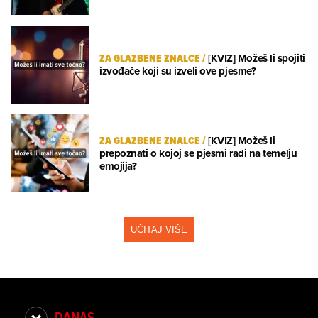
ZA GLAZBENE ZNALCE
/
[KVIZ] Možeš li spojiti
izvođače koji su izveli ove pjesme?
ZA GLAZBENE ZNALCE
/
[KVIZ] Možeš li
prepoznati o kojoj se pjesmi radi na temelju
emojija?
UČITAJ VIŠE
DANAS