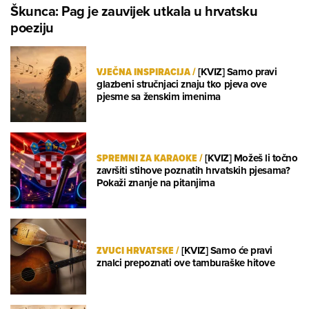
Škunca: Pag je zauvijek utkala u hrvatsku
poeziju
VJEČNA INSPIRACIJA
/
[KVIZ] Samo pravi
glazbeni stručnjaci znaju tko pjeva ove
pjesme sa ženskim imenima
SPREMNI ZA KARAOKE
/
[KVIZ] Možeš li točno
završiti stihove poznatih hrvatskih pjesama?
Pokaži znanje na pitanjima
ZVUCI HRVATSKE
/
[KVIZ] Samo će pravi
znalci prepoznati ove tamburaške hitove