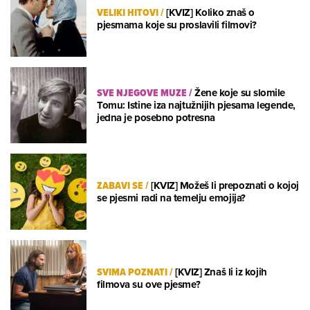
VELIKI HITOVI
/
[KVIZ] Koliko znaš o
pjesmama koje su proslavili filmovi?
SVE NJEGOVE MUZE
/
Žene koje su slomile
Tomu: Istine iza najtužnijih pjesama legende,
jedna je posebno potresna
ZABAVI SE
/
[KVIZ] Možeš li prepoznati o kojoj
se pjesmi radi na temelju emojija?
SVIMA POZNATI
/
[KVIZ] Znaš li iz kojih
filmova su ove pjesme?