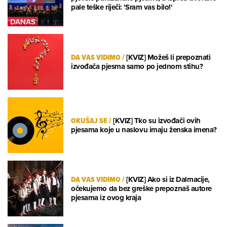
pale teške riječi: 'Sram vas bilo!'
DA VAS VIDIMO
/
[KVIZ] Možeš li prepoznati
izvođača pjesma samo po jednom stihu?
OKUŠAJ SE
/
[KVIZ] Tko su izvođači ovih
pjesama koje u naslovu imaju ženska imena?
DA VAS VIDIMO
/
[KVIZ] Ako si iz Dalmacije,
očekujemo da bez greške prepoznaš autore
pjesama iz ovog kraja