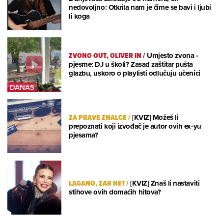
nedovoljno: Otkrila nam je čime se bavi i ljubi
li koga
ZVONO OUT, OLIVER IN
/
Umjesto zvona -
pjesme: DJ u školi? Zasad zaštitar pušta
glazbu, uskoro o playlisti odlučuju učenici
ZA PRAVE ZNALCE
/
[KVIZ] Možeš li
prepoznati koji izvođač je autor ovih ex-yu
pjesama?
LAGANO, ZAR NE?
/
[KVIZ] Znaš li nastaviti
stihove ovih domaćih hitova?