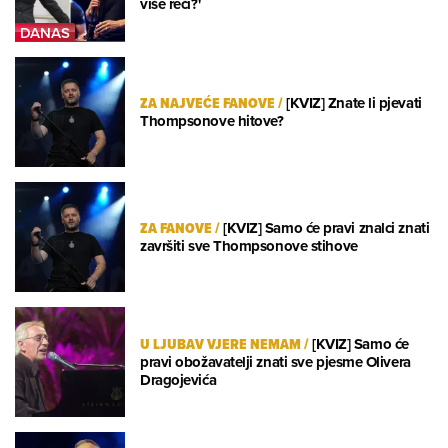
više reći?'
ZA NAJVEĆE FANOVE
/
[KVIZ] Znate li pjevati
Thompsonove hitove?
ZA FANOVE
/
[KVIZ] Samo će pravi znalci znati
završiti sve Thompsonove stihove
U LJUBAV VJERE NEMAM
/
[KVIZ] Samo će
pravi obožavatelji znati sve pjesme Olivera
Dragojevića