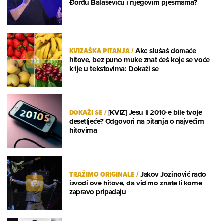
Đorđu Balaševiću i njegovim pjesmama?
KVIZAŠKA PITANJA
/
Ako slušaš domaće
hitove, bez puno muke znat ćeš koje se voće
krije u tekstovima: Dokaži se
DOKAŽI SE
/
[KVIZ] Jesu li 2010-e bile tvoje
desetljeće? Odgovori na pitanja o najvećim
hitovima
TRAŽIMO ORIGINALE
/
Jakov Jozinović rado
izvodi ove hitove, da vidimo znate li kome
zapravo pripadaju