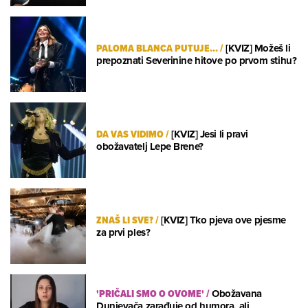
PALOMA BLANCA PUTUJE...
/
[KVIZ] Možeš li
prepoznati Severinine hitove po prvom stihu?
DA VAS VIDIMO
/
[KVIZ] Jesi li pravi
obožavatelj Lepe Brene?
ZNAŠ LI SVE?
/
[KVIZ] Tko pjeva ove pjesme
za prvi ples?
'PRIČALI SMO O OVOME'
/
Obožavana
Dunjevača zarađuje od humora, ali