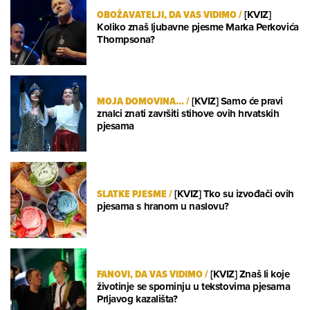
OBOŽAVATELJI, DA VAS VIDIMO
/
[KVIZ]
Koliko znaš ljubavne pjesme Marka Perkovića
Thompsona?
MOJA DOMOVINA...
/
[KVIZ] Samo će pravi
znalci znati završiti stihove ovih hrvatskih
pjesama
SLATKE PJESME
/
[KVIZ] Tko su izvođači ovih
pjesama s hranom u naslovu?
FANOVI, DA VAS VIDIMO
/
[KVIZ] Znaš li koje
životinje se spominju u tekstovima pjesama
Prljavog kazališta?