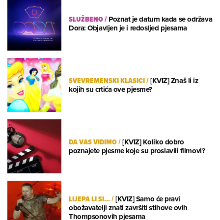
SLUŽBENO
/
Poznat je datum kada se održava
Dora: Objavljen je i redosljed pjesama
SVEVREMENSKI KLASICI
/
[KVIZ] Znaš li iz
kojih su crtića ove pjesme?
DA VAS VIDIMO
/
[KVIZ] Koliko dobro
poznajete pjesme koje su proslavili filmovi?
LIJEPA LI SI...
/
[KVIZ] Samo će pravi
obožavatelji znati završiti stihove ovih
Thompsonovih pjesama