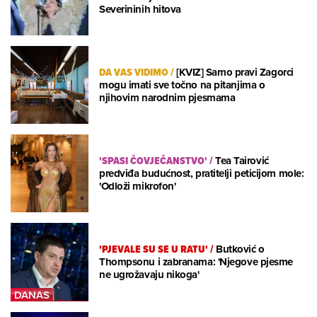
Severininih hitova
DA VAS VIDIMO
/
[KVIZ] Samo pravi Zagorci
mogu imati sve točno na pitanjima o
njihovim narodnim pjesmama
'SPASI ČOVJEČANSTVO'
/
Tea Tairović
predviđa budućnost, pratitelji peticijom mole:
'Odloži mikrofon'
'PJEVALE SU SE U RATU'
/
Butković o
Thompsonu i zabranama: 'Njegove pjesme
ne ugrožavaju nikoga'