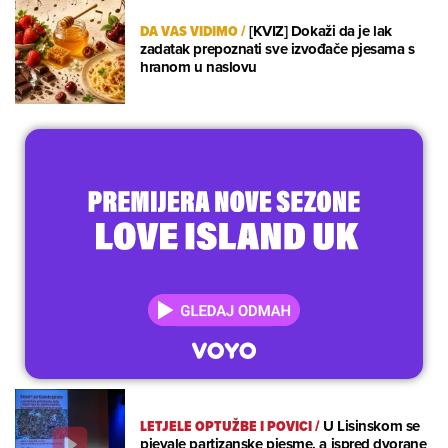
DA VAS VIDIMO
/
[KVIZ] Dokaži da je lak
zadatak prepoznati sve izvođače pjesama s
hranom u naslovu
LETJELE OPTUŽBE I POVICI
/
U Lisinskom se
pjevale partizanske pjesme, a ispred dvorane