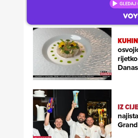
KUHIN
osvoji
rijet
Danas
IZ CIJ
najist
Grand 