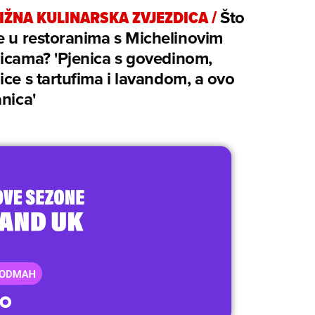
IŽNA KULINARSKA ZVJEZDICA
/
Što
e u restoranima s Michelinovim
icama? 'Pjenica s govedinom,
ice s tartufima i lavandom, a ovo
anica'