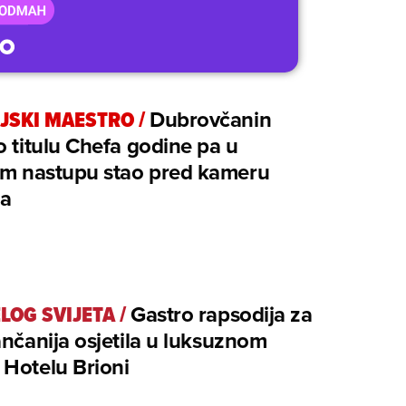
JSKI MAESTRO
/
Dubrovčanin
o titulu Chefa godine pa u
kom nastupu stao pred kameru
a
ELOG SVIJETA
/
Gastro rapsodija za
ančanija osjetila u luksuznom
Hotelu Brioni