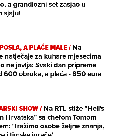
o, a grandiozni set zasjao u
 sjaju!
POSLA, A PLAĆE MALE
/
Na
e natječaje za kuhare mjesecima
ko ne javlja: Svaki dan pripreme
d 600 obroka, a plaća - 850 eura
ARSKI SHOW
/
Na RTL stiže "Hell's
en Hrvatska" sa chefom Tomom
em: 'Tražimo osobe željne znanja,
ve i timske igrače'