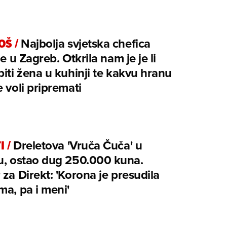
OŠ
/
Najbolja svjetska chefica
je u Zagreb. Otkrila nam je je li
biti žena u kuhinji te kakvu hranu
e voli pripremati
I
/
Dreletova 'Vruča Čuča' u
u, ostao dug 250.000 kuna.
 za Direkt: 'Korona je presudila
ma, pa i meni'