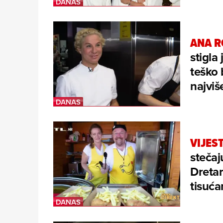
ANA R
stigla 
teško 
najviš
VIJEST
stečaj
Dretar
tisuća