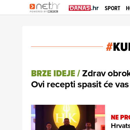
SPORT
H
#
KU
Zdrav obrok
BRZE IDEJE
/
Ovi recepti spasit će vas
NE PR
Hrvats