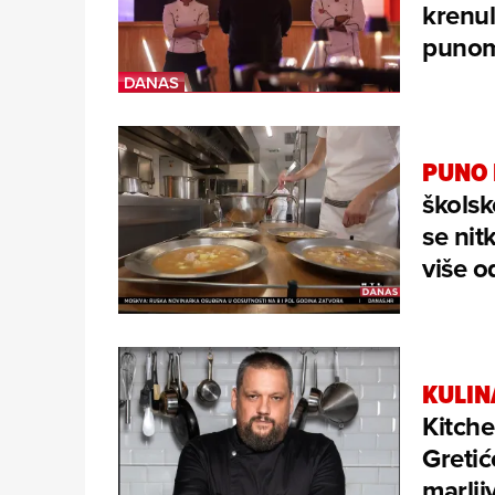
krenul
punom
PUNO 
školsk
se nit
više o
KULIN
Kitch
Gretić
marlji