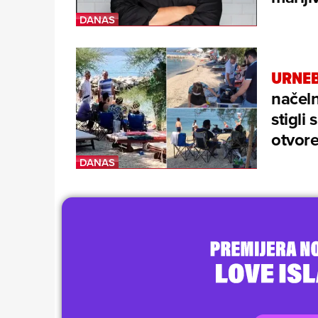
URNE
načeln
stigli
otvor