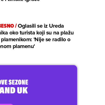
BESNO
/
Oglasili se iz Ureda
ika oko turista koji su na plažu
 s plamenikom: 'Nije se radilo o
enom plamenu'