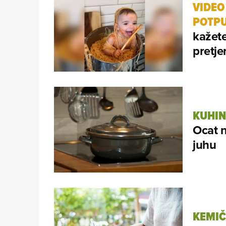
VIDEO
POTPU
kažete,
pretje
KUHIN
Ocat n
juhu
KEMIČ