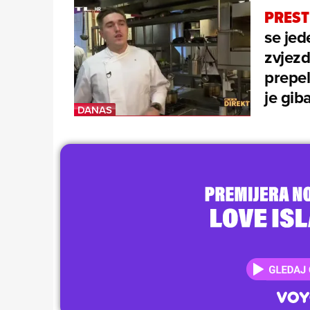
PREST
se jed
zvjezd
prepel
je gib