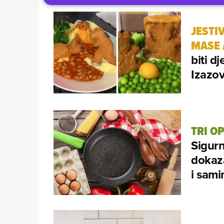
JESTI
MASE
biti dj
Izazov
TRI O
Sigurn
dokaz
i sami