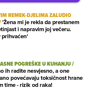
VIM REMEK-DJELIMA ZALUDIO
/
'Žena mi je rekla da prestanem
etinjast i napravim joj večeru.
 prihvaćen'
PASNE POGREŠKE U KUHANJU
/
o ih radite nesvjesno, a one
ano povećavaju toksičnost hrane
m time - rizik od raka!