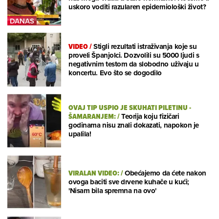
uskoro voditi razularen epidemiološki život?
VIDEO
/
Stigli rezultati istraživanja koje su
proveli Španjolci. Dozvolili su 5000 ljudi s
negativnim testom da slobodno uživaju u
koncertu. Evo što se dogodilo
OVAJ TIP USPIO JE SKUHATI PILETINU -
ŠAMARANJEM:
/
Teorija koju fizičari
godinama nisu znali dokazati, napokon je
upalila!
VIRALAN VIDEO:
/
Obećajemo da ćete nakon
ovoga baciti sve drvene kuhače u kući;
'Nisam bila spremna na ovo'