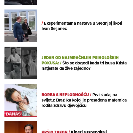
/
Eksperimentalna nastava u Srednjoj školi
Ivan Seljanec
JEDAN OD NAJMRAČNIJIH PSIHOLOŠKIH
POKUSA:
/
Što se dogodi kada tri Isusa Krista
natjerate da žive zajedno?
BORBA S NEPLODNOŠĆU
/
Prvi slučaj na
svijetu: Brazilka kojoj je presađena maternica
rodila zdravu djevojčicu
KRŠIO ZAKON
/
Kinezi suspendirali