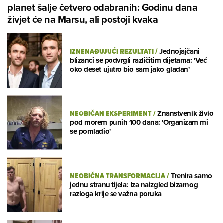
planet šalje četvero odabranih: Godinu dana
živjet će na Marsu, ali postoji kvaka
IZNENAĐUJUĆI REZULTATI
/
Jednojajčani
blizanci se podvrgli različitim dijetama: 'Već
oko deset ujutro bio sam jako gladan'
NEOBIČAN EKSPERIMENT
/
Znanstvenik živio
pod morem punih 100 dana: 'Organizam mi
se pomladio'
NEOBIČNA TRANSFORMACIJA
/
Trenira samo
jednu stranu tijela: Iza naizgled bizarnog
razloga krije se važna poruka