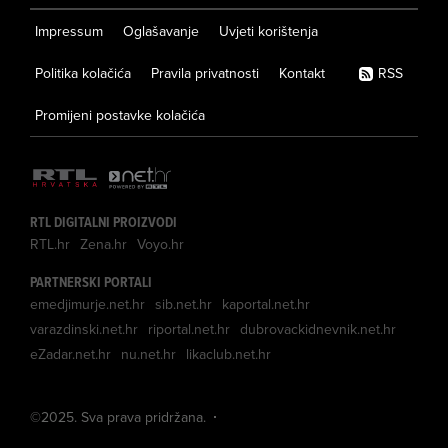
Impressum
Oglašavanje
Uvjeti korištenja
Politika kolačića
Pravila privatnosti
Kontakt
RSS
Promijeni postavke kolačića
RTL DIGITALNI PROIZVODI
RTL.hr
Zena.hr
Voyo.hr
PARTNERSKI PORTALI
emedjimurje.net.hr
sib.net.hr
kaportal.net.hr
varazdinski.net.hr
riportal.net.hr
dubrovackidnevnik.net.hr
eZadar.net.hr
nu.net.hr
likaclub.net.hr
©
2025
. Sva prava pridržana.