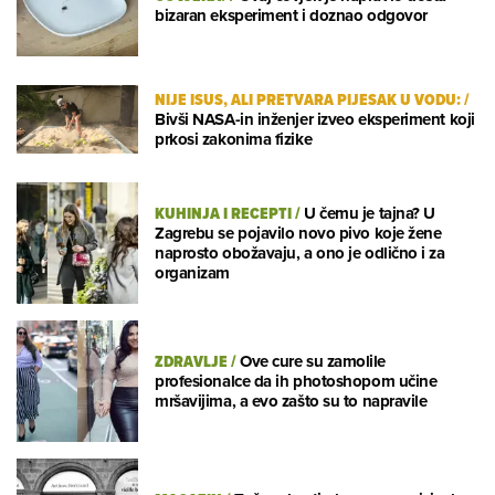
bizaran eksperiment i doznao odgovor
NIJE ISUS, ALI PRETVARA PIJESAK U VODU:
/
Bivši NASA-in inženjer izveo eksperiment koji
prkosi zakonima fizike
KUHINJA I RECEPTI
/
U čemu je tajna? U
Zagrebu se pojavilo novo pivo koje žene
naprosto obožavaju, a ono je odlično i za
organizam
ZDRAVLJE
/
Ove cure su zamolile
profesionalce da ih photoshopom učine
mršavijima, a evo zašto su to napravile