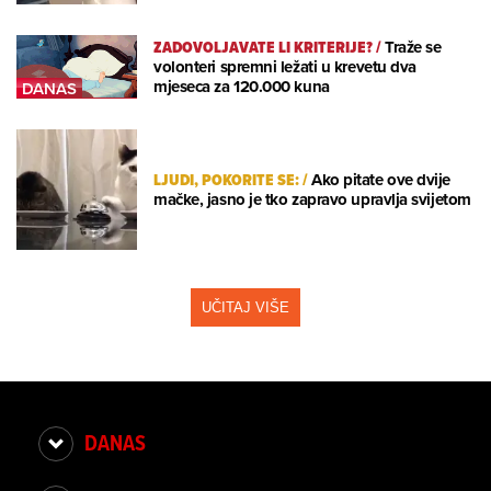
ZADOVOLJAVATE LI KRITERIJE?
/
Traže se
volonteri spremni ležati u krevetu dva
mjeseca za 120.000 kuna
LJUDI, POKORITE SE:
/
Ako pitate ove dvije
mačke, jasno je tko zapravo upravlja svijetom
UČITAJ VIŠE
DANAS