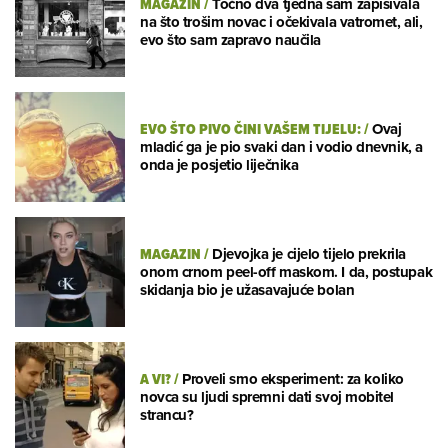
MAGAZIN
/
Točno dva tjedna sam zapisivala
na što trošim novac i očekivala vatromet, ali,
evo što sam zapravo naučila
EVO ŠTO PIVO ČINI VAŠEM TIJELU:
/
Ovaj
mladić ga je pio svaki dan i vodio dnevnik, a
onda je posjetio liječnika
MAGAZIN
/
Djevojka je cijelo tijelo prekrila
onom crnom peel-off maskom. I da, postupak
skidanja bio je užasavajuće bolan
A VI?
/
Proveli smo eksperiment: za koliko
novca su ljudi spremni dati svoj mobitel
strancu?