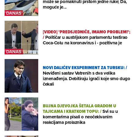
može se pomaknuti prstom jedne ruke; Da,
moguće je...
[VIDEO] 'PREDSJEDNIČE, IMAMO PROBLEM!';
/
Političar u austrijskom parlamentu testirao
Coca-Colu na koronavirus i - pozitivna je
NOVI DALIĆEV EKSPERIMENT ZA TURSKU:
/
Neviđeni sastav Vatrenih s dva velika
iznenađenja. Debitiraju igrači koje smo dugo
čekali
BUJNA DJEVOJKA ŠETALA GRADOM U
TAJICAMA I KRATKOM TOPU:
/
Svi su u
komentarima pisali o neočekivanim
reakcijama prolaznika