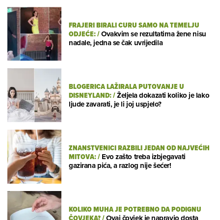
FRAJERI BIRALI CURU SAMO NA TEMELJU
ODJEĆE:
/
Ovakvim se rezultatima žene nisu
nadale, jedna se čak uvrijedila
BLOGERICA LAŽIRALA PUTOVANJE U
DISNEYLAND:
/
Željela dokazati koliko je lako
ljude zavarati, je li joj uspjelo?
ZNANSTVENICI RAZBILI JEDAN OD NAJVEĆIH
MITOVA:
/
Evo zašto treba izbjegavati
gazirana pića, a razlog nije šećer!
KOLIKO MUHA JE POTREBNO DA PODIGNU
ČOVJEKA?
/
Ovaj čovjek je napravio dosta