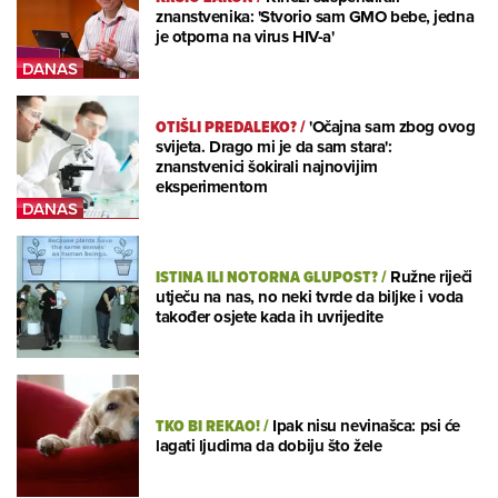
znanstvenika: 'Stvorio sam GMO bebe, jedna
je otporna na virus HIV-a'
OTIŠLI PREDALEKO?
/
'Očajna sam zbog ovog
svijeta. Drago mi je da sam stara':
znanstvenici šokirali najnovijim
eksperimentom
ISTINA ILI NOTORNA GLUPOST?
/
Ružne riječi
utječu na nas, no neki tvrde da biljke i voda
također osjete kada ih uvrijedite
TKO BI REKAO!
/
Ipak nisu nevinašca: psi će
lagati ljudima da dobiju što žele