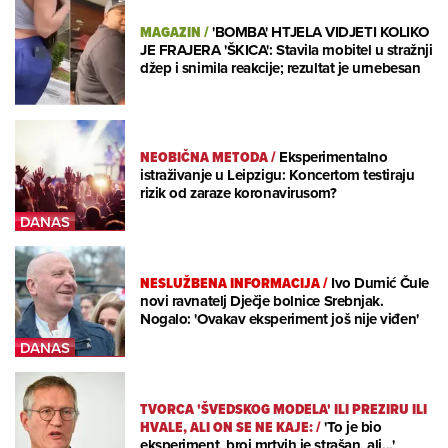
MAGAZIN
/
'BOMBA' HTJELA VIDJETI KOLIKO
JE FRAJERA 'ŠKICA': Stavila mobitel u stražnji
džep i snimila reakcije; rezultat je urnebesan
NEOBIČNA METODA
/
Eksperimentalno
istraživanje u Leipzigu: Koncertom testiraju
rizik od zaraze koronavirusom?
NESLUŽBENA INFORMACIJA
/
Ivo Dumić Čule
novi ravnatelj Dječje bolnice Srebnjak.
Nogalo: 'Ovakav eksperiment još nije viđen'
TVORCA 'ŠVEDSKOG MODELA' ILI PREZIRU ILI
HVALE, ALI ON SE NE KAJE:
/
'To je bio
eksperiment, broj mrtvih je strašan, ali...'