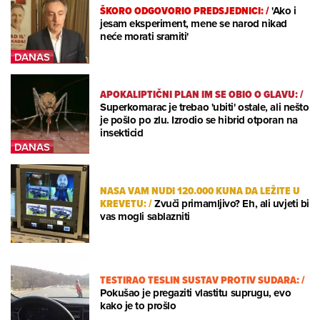
ŠKORO ODGOVORIO PREDSJEDNICI:
/
'Ako i
jesam eksperiment, mene se narod nikad
neće morati sramiti'
APOKALIPTIČNI PLAN IM SE OBIO O GLAVU:
/
Superkomarac je trebao 'ubiti' ostale, ali nešto
je pošlo po zlu. Izrodio se hibrid otporan na
insekticid
NASA VAM NUDI 120.000 KUNA DA LEŽITE U
KREVETU:
/
Zvuči primamljivo? Eh, ali uvjeti bi
vas mogli sablazniti
TESTIRAO TESLIN SUSTAV PROTIV SUDARA:
/
Pokušao je pregaziti vlastitu suprugu, evo
kako je to prošlo