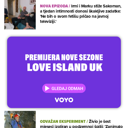
NOVA EPIZODA
/
Irmi i Marku stiže Sakoman,
a tjedan intimnosti donosi škakljive zadatke:
'Ne bih o svom fetišu pričao na javnoj
televiziji.'
ODVAŽAN EKSPERIMENT
/
Živio je šest
mjeseci izoliran u podzemnoj špilji: 'Zanimalo