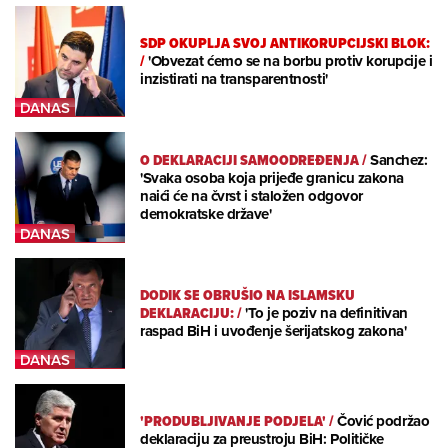
SDP OKUPLJA SVOJ ANTIKORUPCIJSKI BLOK:
/
'Obvezat ćemo se na borbu protiv korupcije i
inzistirati na transparentnosti'
O DEKLARACIJI SAMOODREĐENJA
/
Sanchez:
'Svaka osoba koja prijeđe granicu zakona
naići će na čvrst i staložen odgovor
demokratske države'
DODIK SE OBRUŠIO NA ISLAMSKU
DEKLARACIJU:
/
'To je poziv na definitivan
raspad BiH i uvođenje šerijatskog zakona'
'PRODUBLJIVANJE PODJELA'
/
Čović podržao
deklaraciju za preustroju BiH: Političke