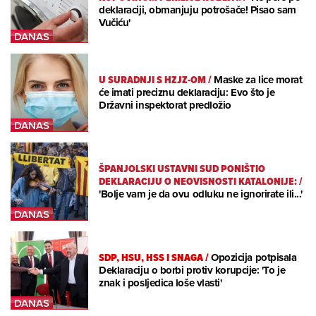
deklaraciji, obmanjuju potrošače! Pisao sam
Vučiću'
U SURADNJI S HZJZ-OM
/
Maske za lice morat
će imati preciznu deklaraciju: Evo što je
Državni inspektorat predložio
ŠPANJOLSKI USTAVNI SUD PONIŠTIO
DEKLARACIJU O NEOVISNOSTI KATALONIJE:
/
'Bolje vam je da ovu odluku ne ignorirate ili...'
SDP, HSU, HSS I SNAGA
/
Opozicija potpisala
Deklaraciju o borbi protiv korupcije: 'To je
znak i posljedica loše vlasti'