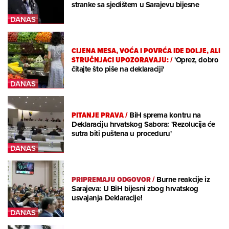
stranke sa sjedištem u Sarajevu bijesne
CIJENA MESA, VOĆA I POVRĆA IDE DOLJE, ALI
STRUČNJACI UPOZORAVAJU:
/
'Oprez, dobro
čitajte što piše na deklaraciji'
PITANJE PRAVA
/
BiH sprema kontru na
Deklaraciju hrvatskog Sabora: 'Rezolucija će
sutra biti puštena u proceduru'
PRIPREMAJU ODGOVOR
/
Burne reakcije iz
Sarajeva: U BiH bijesni zbog hrvatskog
usvajanja Deklaracije!