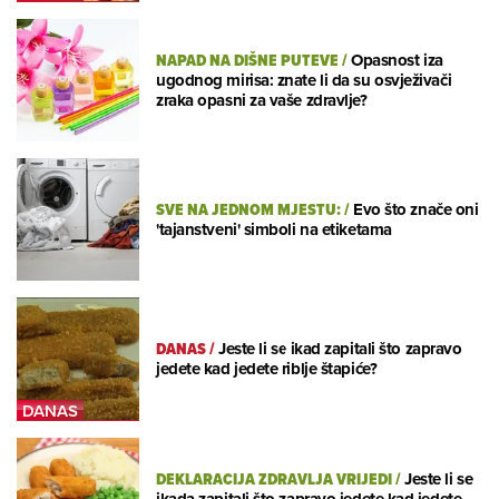
NAPAD NA DIŠNE PUTEVE
/
Opasnost iza
ugodnog mirisa: znate li da su osvježivači
zraka opasni za vaše zdravlje?
SVE NA JEDNOM MJESTU:
/
Evo što znače oni
'tajanstveni' simboli na etiketama
DANAS
/
Jeste li se ikad zapitali što zapravo
jedete kad jedete riblje štapiće?
DEKLARACIJA ZDRAVLJA VRIJEDI
/
Jeste li se
ikada zapitali što zapravo jedete kad jedete