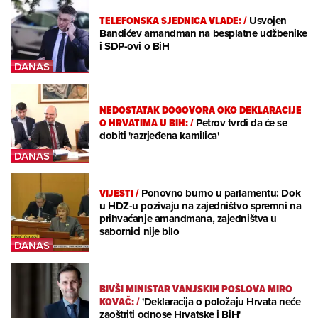
TELEFONSKA SJEDNICA VLADE:
/
Usvojen
Bandićev amandman na besplatne udžbenike
i SDP-ovi o BiH
NEDOSTATAK DOGOVORA OKO DEKLARACIJE
O HRVATIMA U BIH:
/
Petrov tvrdi da će se
dobiti 'razrjeđena kamilica'
VIJESTI
/
Ponovno burno u parlamentu: Dok
u HDZ-u pozivaju na zajedništvo spremni na
prihvaćanje amandmana, zajedništva u
sabornici nije bilo
BIVŠI MINISTAR VANJSKIH POSLOVA MIRO
KOVAČ:
/
'Deklaracija o položaju Hrvata neće
zaoštriti odnose Hrvatske i BiH'