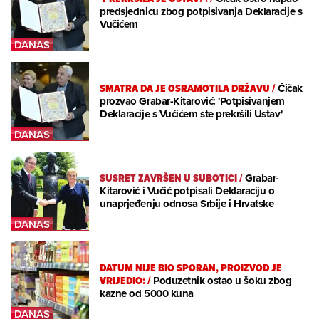
predsjednicu zbog potpisivanja Deklaracije s
Vučićem
SMATRA DA JE OSRAMOTILA DRŽAVU
/
Čičak
prozvao Grabar-Kitarović: 'Potpisivanjem
Deklaracije s Vučićem ste prekršili Ustav'
SUSRET ZAVRŠEN U SUBOTICI
/
Grabar-
Kitarović i Vučić potpisali Deklaraciju o
unaprjeđenju odnosa Srbije i Hrvatske
DATUM NIJE BIO SPORAN, PROIZVOD JE
VRIJEDIO:
/
Poduzetnik ostao u šoku zbog
kazne od 5000 kuna