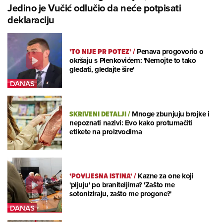
Jedino je Vučić odlučio da neće potpisati
deklaraciju
'TO NIJE PR POTEZ'
/
Penava progovorio o
okršaju s Plenkovićem: 'Nemojte to tako
gledati, gledajte šire'
SKRIVENI DETALJI
/
Mnoge zbunjuju brojke i
nepoznati nazivi: Evo kako protumačiti
etikete na proizvodima
'POVIJESNA ISTINA'
/
Kazne za one koji
'pljuju' po braniteljima? 'Zašto me
sotoniziraju, zašto me progone?'