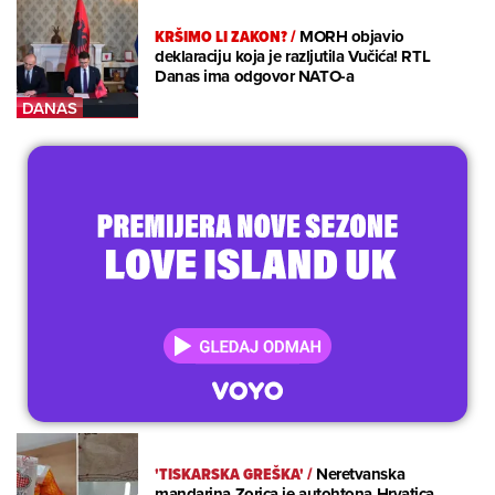
KRŠIMO LI ZAKON?
/
MORH objavio
deklaraciju koja je razljutila Vučića! RTL
Danas ima odgovor NATO-a
'TISKARSKA GREŠKA'
/
Neretvanska
mandarina Zorica je autohtona Hrvatica.