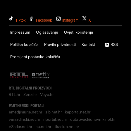
Tiktok
Facebook
Instagram
X
Impressum
Oglašavanje
Uvjeti korištenja
Politika kolačića
Pravila privatnosti
Kontakt
RSS
Promijeni postavke kolačića
RTL DIGITALNI PROIZVODI
RTL.hr
Zena.hr
Voyo.hr
PARTNERSKI PORTALI
emedjimurje.net.hr
sib.net.hr
kaportal.net.hr
varazdinski.net.hr
riportal.net.hr
dubrovackidnevnik.net.hr
eZadar.net.hr
nu.net.hr
likaclub.net.hr