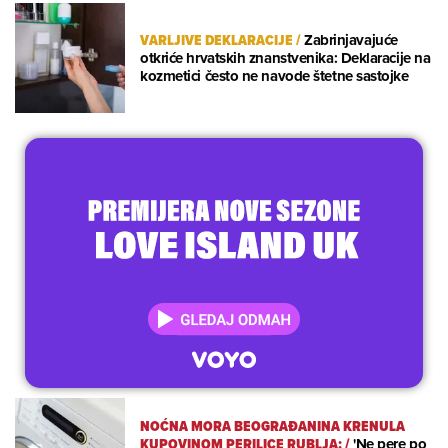
VARLJIVE DEKLARACIJE
/
Zabrinjavajuće
otkriće hrvatskih znanstvenika: Deklaracije na
kozmetici često ne navode štetne sastojke
NOĆNA MORA BEOGRAĐANINA KRENULA
KUPOVINOM PERILICE RUBLJA:
/
'Ne pere po