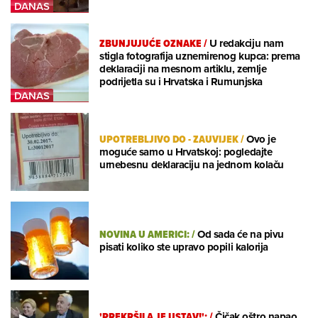
ZBUNJUJUĆE OZNAKE
/
U redakciju nam
stigla fotografija uznemirenog kupca: prema
deklaraciji na mesnom artiklu, zemlje
podrijetla su i Hrvatska i Rumunjska
UPOTREBLJIVO DO - ZAUVIJEK
/
Ovo je
moguće samo u Hrvatskoj: pogledajte
urnebesnu deklaraciju na jednom kolaču
NOVINA U AMERICI:
/
Od sada će na pivu
pisati koliko ste upravo popili kalorija
'PREKRŠILA JE USTAV!':
/
Čičak oštro napao