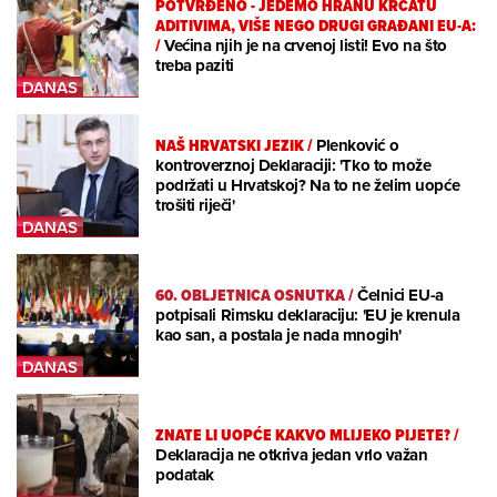
POTVRĐENO - JEDEMO HRANU KRCATU
ADITIVIMA, VIŠE NEGO DRUGI GRAĐANI EU-A:
/
Većina njih je na crvenoj listi! Evo na što
treba paziti
NAŠ HRVATSKI JEZIK
/
Plenković o
kontroverznoj Deklaraciji: 'Tko to može
podržati u Hrvatskoj? Na to ne želim uopće
trošiti riječi'
60. OBLJETNICA OSNUTKA
/
Čelnici EU-a
potpisali Rimsku deklaraciju: 'EU je krenula
kao san, a postala je nada mnogih'
ZNATE LI UOPĆE KAKVO MLIJEKO PIJETE?
/
Deklaracija ne otkriva jedan vrlo važan
podatak