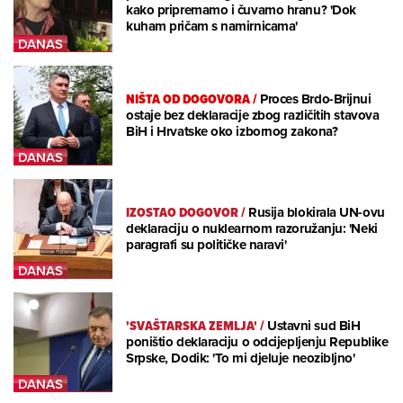
kako pripremamo i čuvamo hranu? 'Dok
kuham pričam s namirnicama'
NIŠTA OD DOGOVORA
/
Proces Brdo-Brijnui
ostaje bez deklaracije zbog različitih stavova
BiH i Hrvatske oko izbornog zakona?
IZOSTAO DOGOVOR
/
Rusija blokirala UN-ovu
deklaraciju o nuklearnom razoružanju: 'Neki
paragrafi su političke naravi'
'SVAŠTARSKA ZEMLJA'
/
Ustavni sud BiH
poništio deklaraciju o odcijepljenju Republike
Srpske, Dodik: 'To mi djeluje neozibljno'