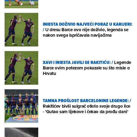
INIESTA DOŽIVIO NAJVEĆI PORAZ U KARIJERI:
/
U dresu Barce ovo nije doživio, legenda se
nakon svega ispričavala navijačima
XAVI I INIESTA JAVILI SE RAKITIĆU:
/
Legende
Barce ovim potezom pokazale su što misle o
Hrvatu
TAMNA PROŠLOST BARCELONINE LEGENDE:
/
Rakitićev bivši suigrač otkrio svoje drugo lice
- 'Gutao sam lijekove i čekao da prođu dani'