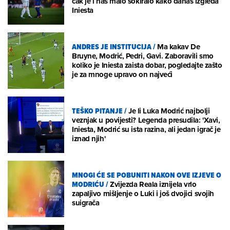
čak je i nas malo šokiralo kako danas izgleda
Iniesta
ANDRES JE INSTITUCIJA
/
Ma kakav De
Bruyne, Modrić, Pedri, Gavi. Zaboravili smo
koliko je Iniesta zaista dobar, pogledajte zašto
je za mnoge upravo on najveći
TEŠKO PITANJE
/
Je li Luka Modrić najbolji
veznjak u povijesti? Legenda presudila: 'Xavi,
Iniesta, Modrić su ista razina, ali jedan igrač je
iznad njih'
MNOGI ĆE SE POBUNITI NAKON OVE IZJEVE O
MODRIĆU
/
Zvijezda Reala iznijela vrlo
zapaljivo mišljenje o Luki i još dvojici svojih
suigrača