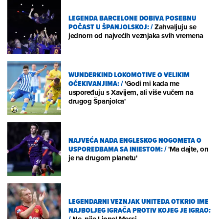
LEGENDA BARCELONE DOBIVA POSEBNU
POČAST U ŠPANJOLSKOJ:
/
Zahvaljuju se
jednom od najvećih veznjaka svih vremena
WUNDERKIND LOKOMOTIVE O VELIKIM
OČEKIVANJIMA:
/
'Godi mi kada me
uspoređuju s Xavijem, ali više vučem na
drugog Španjolca'
NAJVEĆA NADA ENGLESKOG NOGOMETA O
USPOREDBAMA SA INIESTOM:
/
'Ma dajte, on
je na drugom planetu'
LEGENDARNI VEZNJAK UNITEDA OTKRIO IME
NAJBOLJEG IGRAČA PROTIV KOJEG JE IGRAO:
/
Ne, nije Lionel Messi...