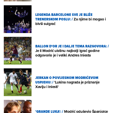
LEGENDA BARCELONE SVE JE BLIŽE
TRENERSKOM POSLU:
/
Za njime bi mogao i
bivši suigrač
BALLON D'OR JE I DALJE TEMA RAZGOVORA:
/
Je li Modrić uistinu najbolji igrač godine
odgovorio je i veliki Andres Iniesta
JERKAN O POVIJESNOM MODRIĆEVOM
USPJEHU:
/
'Lukina nagrada je priznanje
Xaviju i Iniesti'
'GRANDE LUKA':
/
Modrić oduševio Španjolce