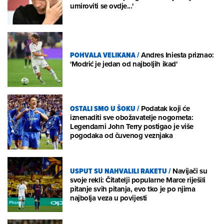
umiroviti se ovdje...'
POHVALA VELIKANA
/
Andres Iniesta priznao:
'Modrić je jedan od najboljih ikad'
OSTALI SMO U ŠOKU
/
Podatak koji će
iznenaditi sve obožavatelje nogometa:
Legendarni John Terry postigao je više
pogodaka od čuvenog veznjaka
USPUT SU NAHVALILI RAKETU
/
Navijači su
svoje rekli: Čitatelji popularne Marce riješili
pitanje svih pitanja, evo tko je po njima
najbolja veza u povijesti