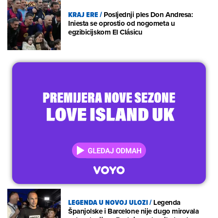
KRAJ ERE
/
Posljednji ples Don Andresa:
Iniesta se oprostio od nogometa u
egzibicijskom El Clásicu
LEGENDA U NOVOJ ULOZI
/
Legenda
Španjolske i Barcelone nije dugo mirovala