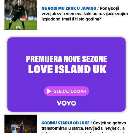
NE GODI MU ZRAK U JAPANU
/
Ponajbolji
veznjak svih vremena šokirao navijače svojim
izgledom: 'Imaš li ti sto godina?'
GODINU STARIJI OD LUKE
/
Čovjek se gotovo
transformirao u starca. Navijači u nevjerici, a