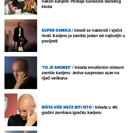
nakon karijere: Postaje suvlasnik danskog
kluba
SUPER OSMICA
/
Iniesti se naklonili i vječni
rivali: Karijeru ja završio jedan od najboljih u
povijesti
'TO JE ANDRES'
/
Iniesta emotivnim videom
završio karijeru: Jedva susprezao suze na
riječi velikana
NIŠTA VIŠE NEĆE BITI ISTO
/
Iniesta u 40.
godini završava igračku karijeru