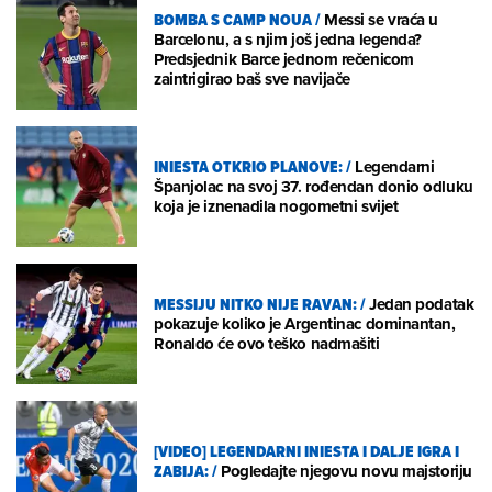
BOMBA S CAMP NOUA
/
Messi se vraća u
Barcelonu, a s njim još jedna legenda?
Predsjednik Barce jednom rečenicom
zaintrigirao baš sve navijače
INIESTA OTKRIO PLANOVE:
/
Legendarni
Španjolac na svoj 37. rođendan donio odluku
koja je iznenadila nogometni svijet
MESSIJU NITKO NIJE RAVAN:
/
Jedan podatak
pokazuje koliko je Argentinac dominantan,
Ronaldo će ovo teško nadmašiti
[VIDEO] LEGENDARNI INIESTA I DALJE IGRA I
ZABIJA:
/
Pogledajte njegovu novu majstoriju