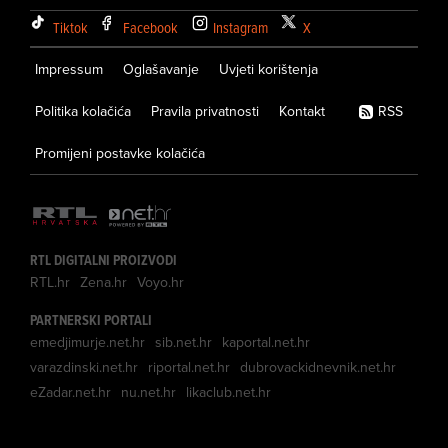
Tiktok
Facebook
Instagram
X
Impressum
Oglašavanje
Uvjeti korištenja
Politika kolačića
Pravila privatnosti
Kontakt
RSS
Promijeni postavke kolačića
RTL DIGITALNI PROIZVODI
RTL.hr
Zena.hr
Voyo.hr
PARTNERSKI PORTALI
emedjimurje.net.hr
sib.net.hr
kaportal.net.hr
varazdinski.net.hr
riportal.net.hr
dubrovackidnevnik.net.hr
eZadar.net.hr
nu.net.hr
likaclub.net.hr