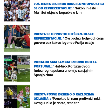
JOŠ JEDNA LEGENDA BARCELONE OPROSTILA
SE OD REPREZENTACIJE:
/
Nakon Inieste i
Mali Šef objesio kopačke o klin
INIESTA SE OPROSTIO OD ŠPANJOLSKE
REPREZENTACIJE:
/
Ovi podaci bolje od ičega
govore bez kakve legende Furija ostaje
RONALDO SAM SAMCAT IZBORIO BOD ZA
PORTUGAL:
/
Hat-trick Portugalovog
furioznog kapetana u remiju sa sjajnim
Španjolcima
INIESTA POSVE ISKRENO O RAZLOZIMA
ODLASKA:
/
'Ponekad bi nam protivnici rekli:
Kvragu, bilo je dosta, stanite!'