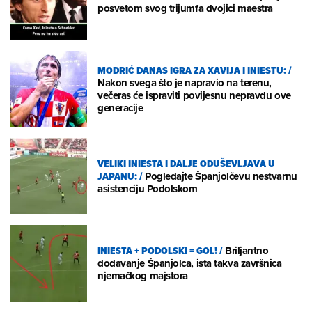
posvetom svog trijumfa dvojici maestra
MODRIĆ DANAS IGRA ZA XAVIJA I INIESTU:
/
Nakon svega što je napravio na terenu,
večeras će ispraviti povijesnu nepravdu ove
generacije
VELIKI INIESTA I DALJE ODUŠEVLJAVA U
JAPANU:
/
Pogledajte Španjolčevu nestvarnu
asistenciju Podolskom
INIESTA + PODOLSKI = GOL!
/
Briljantno
dodavanje Španjolca, ista takva završnica
njemačkog majstora