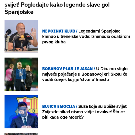
svijet! Pogledajte kako legende slave gol
Španjolske
NEPOZNAT KLUB
/
Legendarni Španjolac
krenuo u trenerske vode: Iznenadio odabirom
prvog kluba
BOBANOV PLAN JE JASAN
/
U Dinamo stiglo
najveće pojačanje u Bobanovoj eri: Školu će
voditi čovjek koji je 'stvorio' Iniestu
BUJICA EMOCIJA
/
Suze koje su obišle svijet:
Zvijezde nikad nismo vidjeli ovakve! Što će
biti kada ode Modrić?