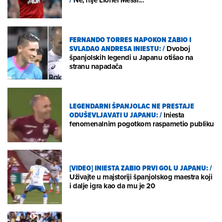
FERNANDO TORRES NAPOKON ZABIO I
SVLADAO ANDRESA INIESTU:
/
Dvoboj
španjolskih legendi u Japanu otišao na
stranu napadača
LEGENDARNI ŠPANJOLAC NE PRESTAJE
ODUŠEVLJAVATI U JAPANU:
/
Iniesta
fenomenalnim pogotkom raspametio publiku
[VIDEO] INIESTA ZABIO PRVI GOL U JAPANU:
/
Uživajte u majstoriji španjolskog maestra koji
i dalje igra kao da mu je 20