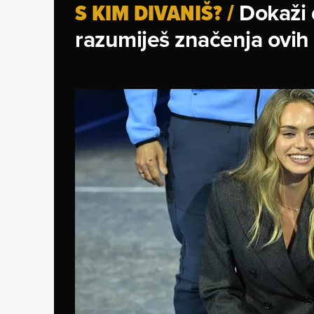
Dokaži 
S KIM DIVANIŠ?
/
razumiješ značenja ovih 