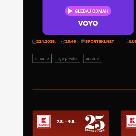
22.1.2025.
20:46
SPORTSKI.NET
LU
dinamo
liga prvaka
arsenal