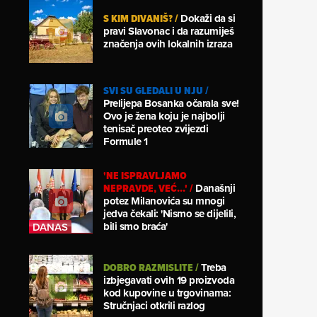
S KIM DIVANIŠ?
/
Dokaži da si
pravi Slavonac i da razumiješ
značenja ovih lokalnih izraza
SVI SU GLEDALI U NJU
/
Prelijepa Bosanka očarala sve!
Ovo je žena koju je najbolji
tenisač preoteo zvijezdi
Formule 1
'NE ISPRAVLJAMO
NEPRAVDE, VEĆ...'
/
Današnji
potez Milanovića su mnogi
jedva čekali: 'Nismo se dijelili,
bili smo braća'
DOBRO RAZMISLITE
/
Treba
izbjegavati ovih 19 proizvoda
kod kupovine u trgovinama:
Stručnjaci otkrili razlog