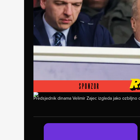
Foto: Luka stanzl/PIXSELL
Predsjednik dinama Velimir Zajec izgleda jako ozbiljno