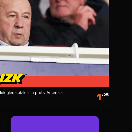
 dok gleda utakmicu protiv Arsenala
1
/25