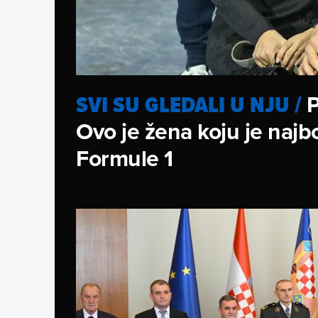
P
SVI SU GLEDALI U NJU
/
Ovo je žena koju je najbo
Formule 1