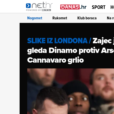
SPORT
H
Nogomet
Rukomet
Klub boraca
Na r
Zajec 
SLIKE IZ LONDONA
/
gleda Dinamo protiv Arse
Cannavaro grlio