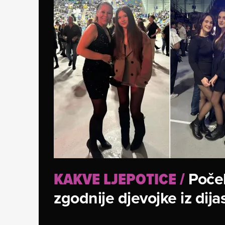
Počel
KAKVE LJEPOTICE
/
zgodnije djevojke iz dij