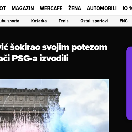
OT
MAGAZIN
WEBCAFE
ŽENA
AUTOMOBILI
IQ 
ubu sporta
Košarka
Tenis
Ostali sportovi
FNC
ić šokirao svojim potezom
ači PSG-a izvodili