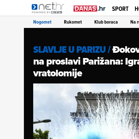
SPORT
H
Nogomet
Rukomet
Klub boraca
Na r
Đokov
SLAVLJE U PARIZU
/
na proslavi Parižana: Igr
vratolomije