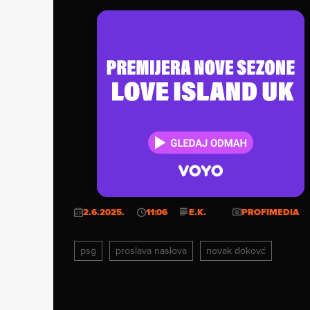
2.6.2025.
11:06
E.K.
PROFIMEDIA
psg
proslava naslova
novak đokovć