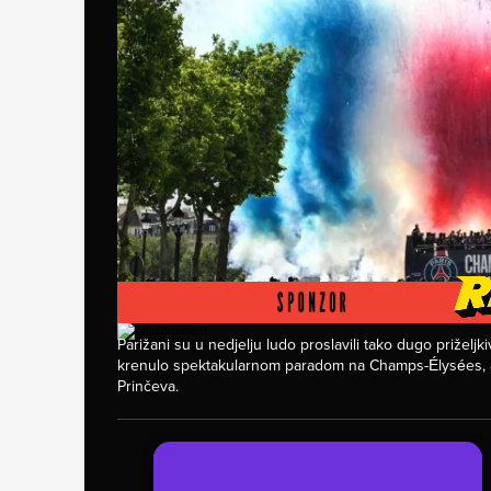
Foto: Profimedia
Parižani su u nedjelju ludo proslavili tako dugo priželjki
krenulo spektakularnom paradom na Champs-Élysées, a 
Prinčeva.