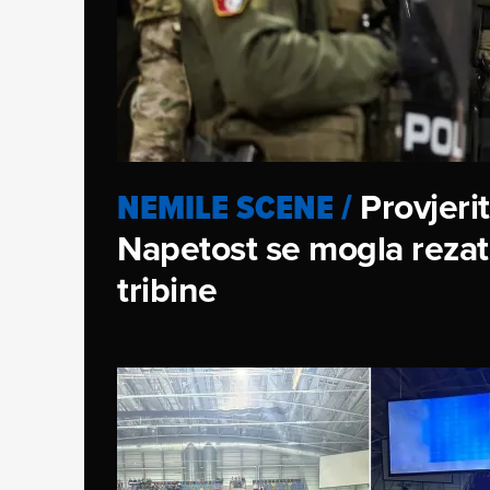
Provjeri
NEMILE SCENE
/
Napetost se mogla rezati
tribine