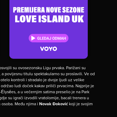
vojili su ovosezonsku Ligu prvaka. Parižani su
 a povijesnu titulu spektakularno su proslavili. Ve od
otelo kontroli i stradalo je dvoje ljudi uz velike
 održao ludi doček kakav priliči prvacima. Najprije je
-Élysées, a u večernjim satima preselio je na Park
je su igrači izvodili vratolomije, bacali trenera u
h osoba. Među njima i
Novak Đoković
koji je svojim