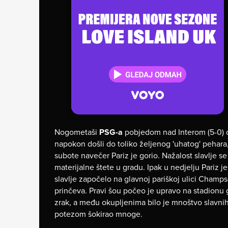
Nogometaši
PSG-a
pobjedom nad Interom (5-0) os
napokon došli do toliko željenog 'uhatog' pehara,
subote navečer Pariz je gorio. Nažalost slavlje se 
materijalne štete u gradu. Ipak u nedjelju Pariz je
slavlje započelo na glavnoj pariškoj ulici Champs
prinčeva. Pravi šou počeo je upravo na stadionu gd
zrak, a među okupljenima bilo je mnoštvo slavni
potezom šokirao mnoge.