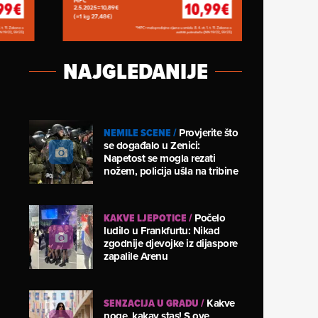
NAJGLEDANIJE
NEMILE SCENE
/
Provjerite što
se događalo u Zenici:
Napetost se mogla rezati
nožem, policija ušla na tribine
KAKVE LJEPOTICE
/
Počelo
ludilo u Frankfurtu: Nikad
zgodnije djevojke iz dijaspore
zapalile Arenu
SENZACIJA U GRADU
/
Kakve
noge, kakav stas! S ove