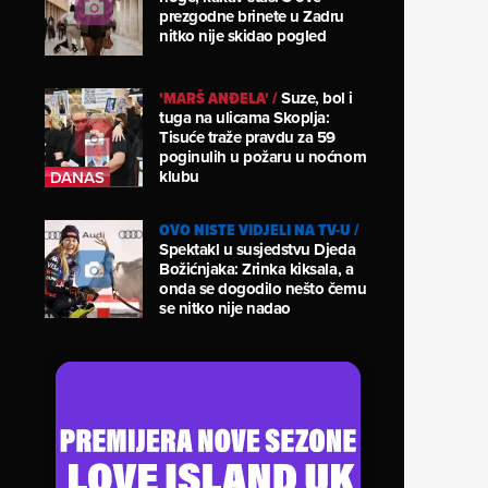
prezgodne brinete u Zadru
nitko nije skidao pogled
'MARŠ ANĐELA'
/
Suze, bol i
tuga na ulicama Skoplja:
Tisuće traže pravdu za 59
poginulih u požaru u noćnom
klubu
OVO NISTE VIDJELI NA TV-U
/
Spektakl u susjedstvu Djeda
Božićnjaka: Zrinka kiksala, a
onda se dogodilo nešto čemu
se nitko nije nadao