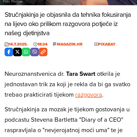
Foto: Pixabay
Stručnjakinja je objasnila da tehnika fokusiranja
na lijevo oko prilikom razgovora potječe iz
našeg djetinjstva
14.7.2025.
18:24
MAGAZIN.HR
PIXABAY
Neuroznanstvenica dr.
Tara Swart
otkrila je
jednostavan trik za koji je rekla da bi ga svatko
trebao prakticirati tijekom
razgovora
.
Stručnjakinja za mozak je tijekom gostovanja u
podcastu Stevena Bartletta "Diary of a CEO"
raspravljala o "nevjerojatnoj moći uma" te je