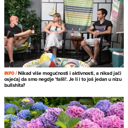
INFO /
Nikad više mogućnosti i aktivnosti, a nikad jači
osjećaj da smo negdje 'falili'. Je li i to još jedan u nizu
bullshita?