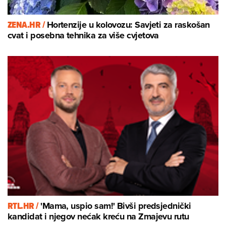
ZENA.HR /
Hortenzije u kolovozu: Savjeti za raskošan
cvat i posebna tehnika za više cvjetova
RTL.HR /
'Mama, uspio sam!' Bivši predsjednički
kandidat i njegov nećak kreću na Zmajevu rutu