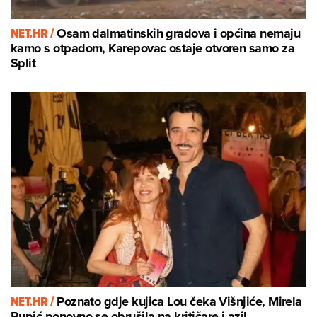
NET.HR /
Osam dalmatinskih gradova i općina nemaju
kamo s otpadom, Karepovac ostaje otvoren samo za
Split
NET.HR /
Poznato gdje kujica Lou čeka Višnjiće, Mirela
Rupić ponovno se obrušila na kritičare i azil