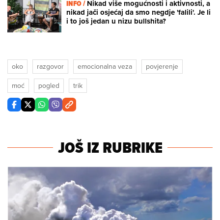
INFO /
Nikad više mogućnosti i aktivnosti, a
nikad jači osjećaj da smo negdje 'falili'. Je li
i to još jedan u nizu bullshita?
oko
razgovor
emocionalna veza
povjerenje
moć
pogled
trik
JOŠ IZ RUBRIKE