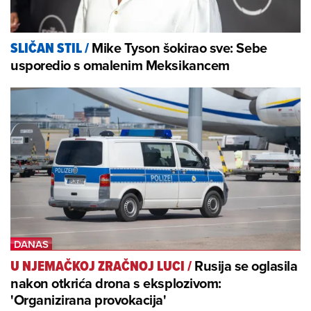
Mike Tyson šokirao sve: Sebe
SLIČAN STIL
/
usporedio s omalenim Meksikancem
Rusija se oglasila
U NJEMAČKOJ ZRAČNOJ LUCI
/
nakon otkrića drona s eksplozivom:
'Organizirana provokacija'