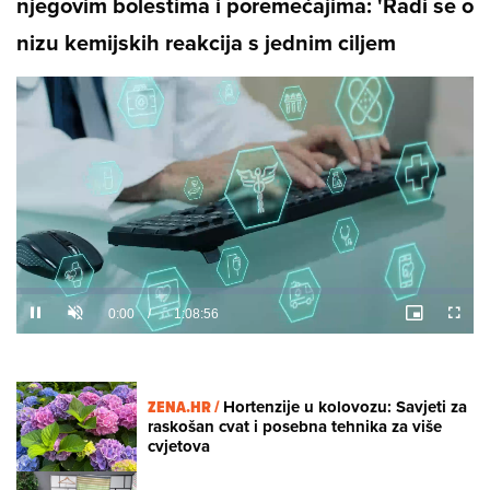
njegovim bolestima i poremećajima: 'Radi se o
nizu kemijskih reakcija s jednim ciljem
Loaded
:
0%
/
Unmute
ZENA.HR /
Hortenzije u kolovozu: Savjeti za
raskošan cvat i posebna tehnika za više
cvjetova