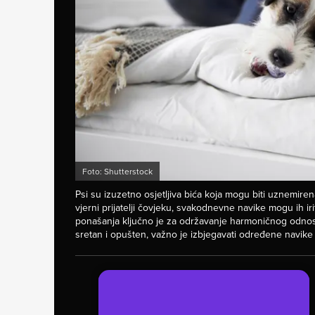
Foto: Shutterstock
Psi su izuzetno osjetljiva bića koja mogu biti uznemiren
vjerni prijatelji čovjeku, svakodnevne navike mogu ih iriti
ponašanja ključno je za održavanje harmoničnog odnos
sretan i opušten, važno je izbjegavati određene navik