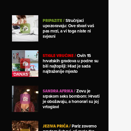
PRIPAZITE
/
Stručnjaci
upozoravaju: Ove stvari vaš
pas mrzi, a vi toga niste ni
svjesni
STIGLE VRUĆINE
/
Ovih 15
hrvatskih gradova u podne su
bili najtopliji: Hlad je sada
najtraženije mjesto
SANDRA AFRIKA
/
Zovu je
srpskom seks bombom: Hrvati
je obožavaju, a honorari su joj
vrtoglavi
JEZIVA PRIČA
/
Pariz zovemo