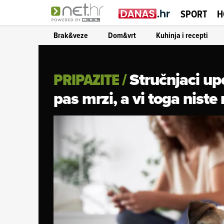
SPORT
H
Brak&veze
Dom&vrt
Kuhinja i recepti
Stručnjaci up
PRIPAZITE
/
pas mrzi, a vi toga niste 