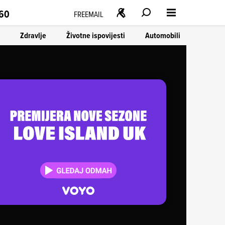
160
FREEMAIL
Zdravlje
Životne ispovijesti
Automobili