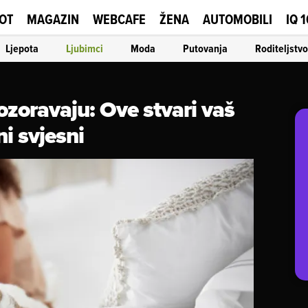
OT
MAGAZIN
WEBCAFE
ŽENA
AUTOMOBILI
IQ 
Ljepota
Ljubimci
Moda
Putovanja
Roditeljstvo
ozoravaju: Ove stvari vaš
ni svjesni