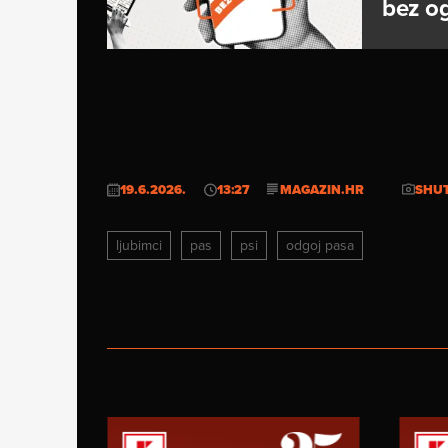
bez og
19.6.2026.
13:27
MAGAZIN.HR
SHU
ljubimci
pas
psi
odgoj pasa