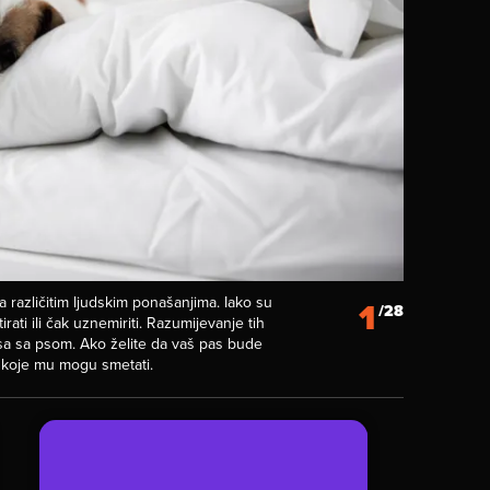
a različitim ljudskim ponašanjima. Iako su
1
/28
rati ili čak uznemiriti. Razumijevanje tih
a sa psom. Ako želite da vaš pas bude
e koje mu mogu smetati.