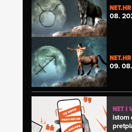
NET.HR
08. 20
NET.HR
09. 08
NET I
istom 
pretpl