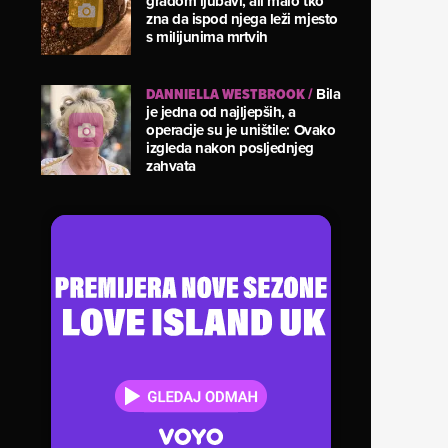
gradom ljubavi, ali malo tko
zna da ispod njega leži mjesto
s milijunima mrtvih
DANNIELLA WESTBROOK
/
Bila
je jedna od najljepših, a
operacije su je uništile: Ovako
izgleda nakon posljednjeg
zahvata