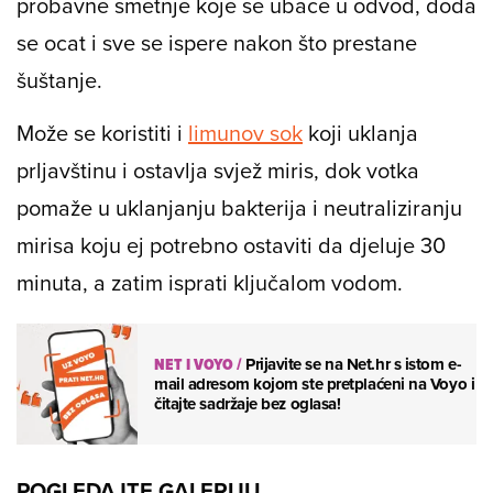
probavne smetnje koje se ubace u odvod, doda
se ocat i sve se ispere nakon što prestane
šuštanje.
Može se koristiti i
limunov sok
koji uklanja
prljavštinu i ostavlja svjež miris, dok votka
pomaže u uklanjanju bakterija i neutraliziranju
mirisa koju ej potrebno ostaviti da djeluje 30
minuta, a zatim isprati ključalom vodom.
NET I VOYO
/
Prijavite se na Net.hr s istom e-
mail adresom kojom ste pretplaćeni na Voyo i
čitajte sadržaje bez oglasa!
POGLEDAJTE GALERIJU