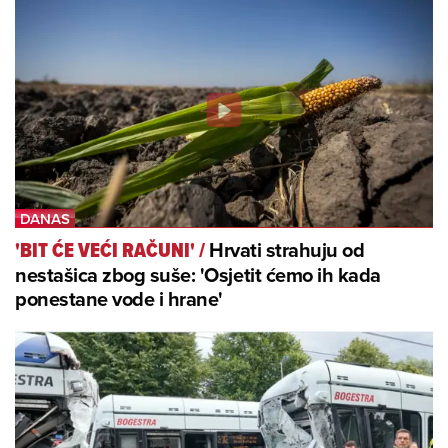
Hrvati strahuju od
'BIT ĆE VEĆI RAČUNI'
/
nestašica zbog suše: 'Osjetit ćemo ih kada
ponestane vode i hrane'