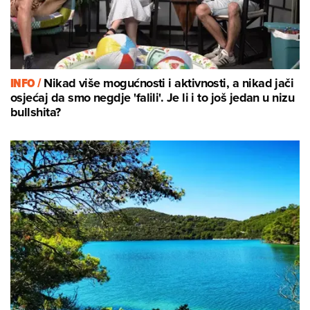
INFO /
Nikad više mogućnosti i aktivnosti, a nikad jači
osjećaj da smo negdje 'falili'. Je li i to još jedan u nizu
bullshita?