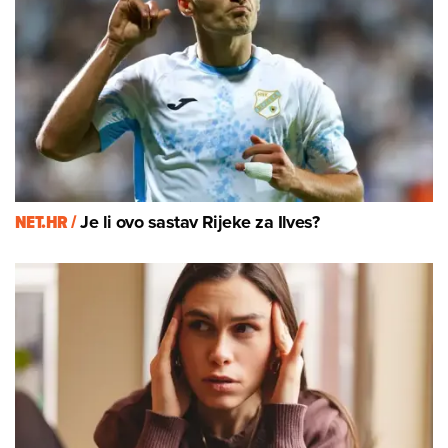
NET.HR /
Je li ovo sastav Rijeke za Ilves?