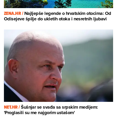
ZENA.HR /
Najljepše legende o hrvatskim otocima: Od
Odisejeve špilje do ukletih otoka i nesretnih ljubavi
NET.HR /
Šušnjar se svađa sa srpskim medijem:
'Proglasili su me najgorim ustašom'