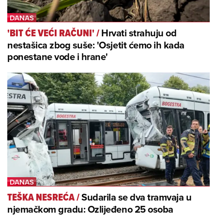
Hrvati strahuju od
'BIT ĆE VEĆI RAČUNI'
/
nestašica zbog suše: 'Osjetit ćemo ih kada
ponestane vode i hrane'
Sudarila se dva tramvaja u
TEŠKA NESREĆA
/
njemačkom gradu: Ozlijeđeno 25 osoba