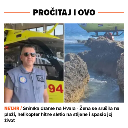
PROČITAJ I OVO
NET.HR /
Snimka drame na Hvara - Žena se srušila na
plaži, helikopter hitne sletio na stijene i spasio joj
život