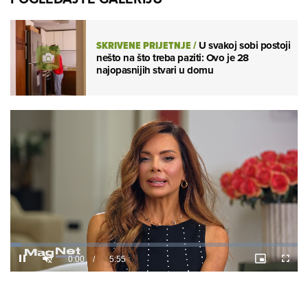
SKRIVENE PRIJETNJE
/
U svakoj sobi postoji
nešto na što treba paziti: Ovo je 28
najopasnijih stvari u domu
Loaded
:
3.76%
/
Unmute