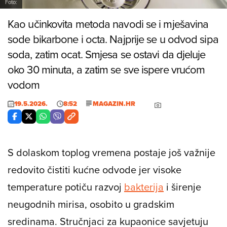
Foto:
Kao učinkovita metoda navodi se i mješavina
sode bikarbone i octa. Najprije se u odvod sipa
soda, zatim ocat. Smjesa se ostavi da djeluje
oko 30 minuta, a zatim se sve ispere vrućom
vodom
19.5.2026.
8:52
MAGAZIN.HR
S dolaskom toplog vremena postaje još važnije
redovito čistiti kućne odvode jer visoke
temperature potiču razvoj
bakterija
i širenje
neugodnih mirisa, osobito u gradskim
sredinama. Stručnjaci za kupaonice savjetuju