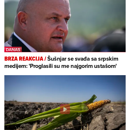
Šušnjar se svađa sa srpskim
BRZA REAKCIJA
/
medijem: 'Proglasili su me najgorim ustašom'