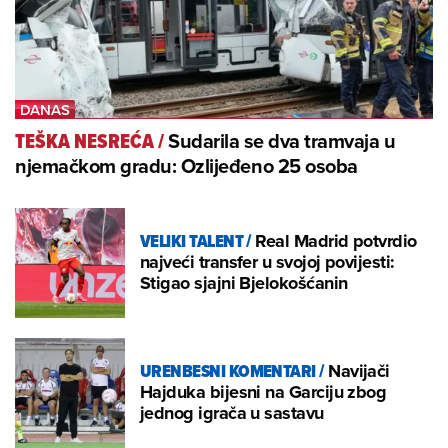
Sudarila se dva tramvaja u
TEŠKA NESREĆA
/
njemačkom gradu: Ozlijeđeno 25 osoba
VELIKI TALENT
/
Real Madrid potvrdio
najveći transfer u svojoj povijesti:
Stigao sjajni Bjelokošćanin
URENBESNI KOMENTARI
/
Navijači
Hajduka bijesni na Garciju zbog
jednog igrača u sastavu