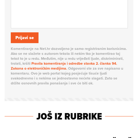
Prijavi se
Komentiranje na Net.hr dozvoljeno je samo registriranim korisnicima.
Ako se ne slažete s autorom teksta ili nekim tko je komentirao taj
tekst to je u redu. Međutim, nije u redu vrijeđati ljude, diskriminirati,
trolati, kršiti
Pravila komentiranja i odredbe stavka 2. članka 94.
Zakona o elektroničkim medijima.
Odgovorni ste za sve napisano u
komentaru. Ovo je web portal kojeg posjećuje tisuće ljudi
svakodnevno i s nekima se jednostavno nećete slagati. Zato se
držite osnovnih pravila ponašanja i sve će biti ok.
JOŠ IZ RUBRIKE