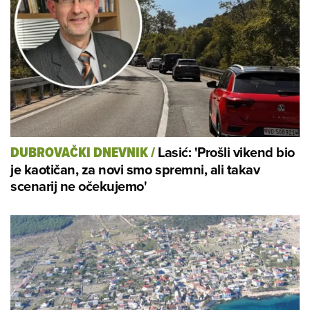
Lasić: 'Prošli vikend bio
DUBROVAČKI DNEVNIK
/
je kaotičan, za novi smo spremni, ali takav
scenarij ne očekujemo'