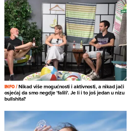
INFO /
Nikad više mogućnosti i aktivnosti, a nikad jači
osjećaj da smo negdje 'falili'. Je li i to još jedan u nizu
bullshita?