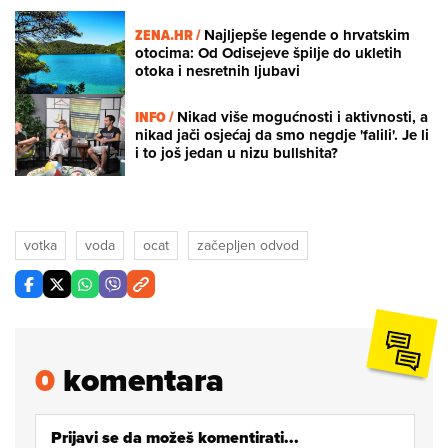
ZENA.HR /
Najljepše legende o hrvatskim
otocima: Od Odisejeve špilje do ukletih
otoka i nesretnih ljubavi
INFO /
Nikad više mogućnosti i aktivnosti, a
nikad jači osjećaj da smo negdje 'falili'. Je li
i to još jedan u nizu bullshita?
votka
voda
ocat
začepljen odvod
0
komentara