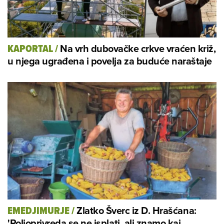
Na vrh dubovačke crkve vraćen križ,
KAPORTAL
/
u njega ugrađena i povelja za buduće naraštaje
Zlatko Šverc iz D. Hrašćana:
EMEDJIMURJE
/
'Poljoprivreda se ne isplati, ali znamo kaj