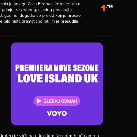
ala je kolegu Zaca Efrona s kojim je bila u
1
/14
i primjer savršenog, mladog para koji je
0. godine, dogodio se prekid koji je prošao
e bilo ništa dramatično niti im je presudila
kojeg je viđena u kratkim šarenim hlačicama u