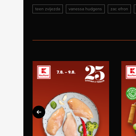
teen zvijezda
vanessa hudgens
zac efron