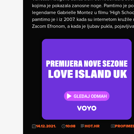
kojima je pokazala zanosne noge. Pamtimo je pon
legendarne Gabrielle Montez u filmu 'High Schoo
pamtimo je i iz 2007. kada su internetom kružile 
Zacom Efronom, a kada je ljubav pukla, pojavljiv
14.12.2021.
10:08
HOT.HR
PROFIME