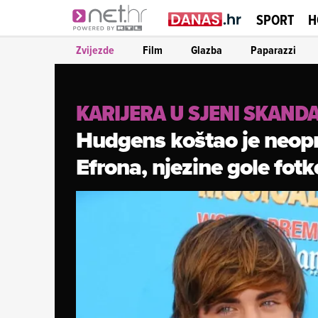
SPORT
H
Zvijezde
Film
Glazba
Paparazzi
KARIJERA U SJENI SKAND
Hudgens koštao je neop
Efrona, njezine gole fotke 