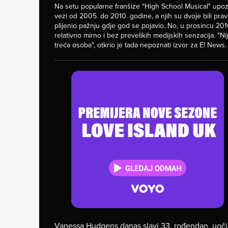
Na setu popularne franšize "High School Musical" upozn
vezi od 2005. do 2010. godine, a njih su dvoje bili prav
plijenio pažnju gdje god se pojavio. No, u prosincu 201
relativno mirno i bez prevelikih medijskih senzacija. "Nij
treća osoba", otkrio je tada nepoznati izvor za E! News.
Vanessa Hudgens danas slavi 33. rođendan, uoči 