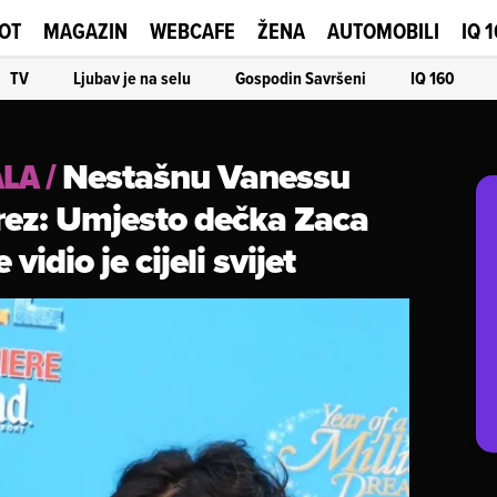
OT
MAGAZIN
WEBCAFE
ŽENA
AUTOMOBILI
IQ 
TV
Ljubav je na selu
Gospodin Savršeni
IQ 160
Nestašnu Vanessu
ALA
/
rez: Umjesto dečka Zaca
vidio je cijeli svijet