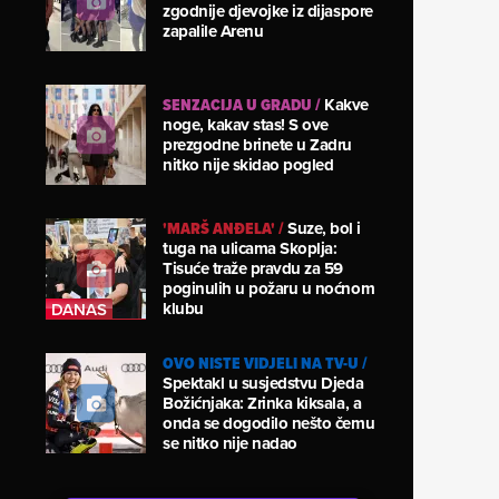
zgodnije djevojke iz dijaspore
zapalile Arenu
SENZACIJA U GRADU
/
Kakve
noge, kakav stas! S ove
prezgodne brinete u Zadru
nitko nije skidao pogled
'MARŠ ANĐELA'
/
Suze, bol i
tuga na ulicama Skoplja:
Tisuće traže pravdu za 59
poginulih u požaru u noćnom
klubu
OVO NISTE VIDJELI NA TV-U
/
Spektakl u susjedstvu Djeda
Božićnjaka: Zrinka kiksala, a
onda se dogodilo nešto čemu
se nitko nije nadao