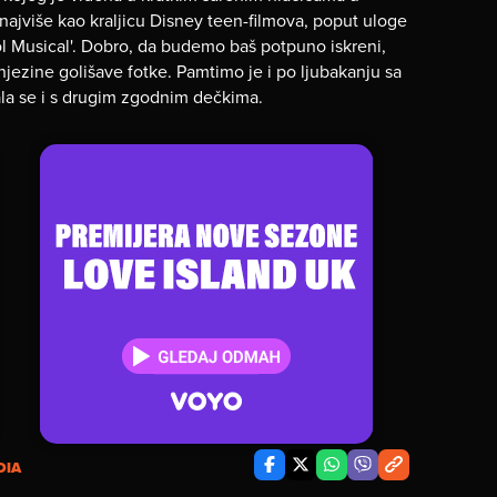
ajviše kao kraljicu Disney teen-filmova, poput uloge
l Musical'. Dobro, da budemo baš potpuno iskreni,
njezine golišave fotke. Pamtimo je i po ljubakanju sa
ala se i s drugim zgodnim dečkima.
DIA