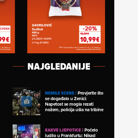
NAJGLEDANIJE
NEMILE SCENE
/
Provjerite što
se događalo u Zenici:
Napetost se mogla rezati
nožem, policija ušla na tribine
KAKVE LJEPOTICE
/
Počelo
ludilo u Frankfurtu: Nikad