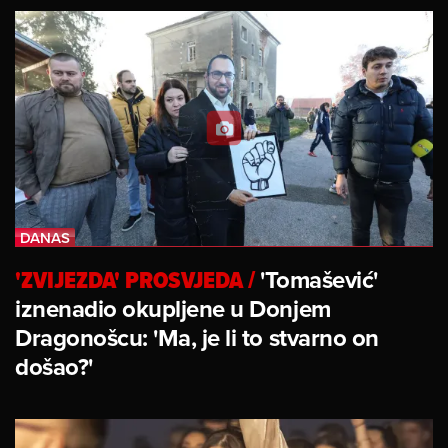
'ZVIJEZDA' PROSVJEDA
/
'Tomašević'
iznenadio okupljene u Donjem
Dragonošcu: 'Ma, je li to stvarno on
došao?'