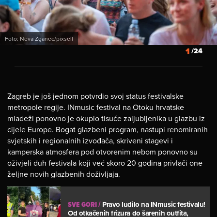
Foto: Neva Zganec/pixsell
1
/24
Zagreb je još jednom potvrdio svoj status festivalske
metropole regije. INmusic festival na Otoku hrvatske
mladeži ponovno je okupio tisuće zaljubljenika u glazbu iz
cijele Europe. Bogat glazbeni program, nastupi renomiranih
svjetskih i regionalnih izvođača, skriveni stagevi i
kamperska atmosfera pod otvorenim nebom ponovno su
oživjeli duh festivala koji već skoro 20 godina privlači one
željne novih glazbenih doživljaja.
SVE GORI
/
Pravo ludilo na INmusic festivalu!
Od otkačenih frizura do šarenih outfita,