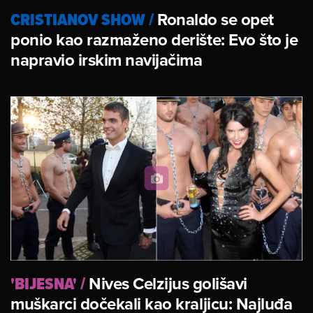
CRISTIANOV SHOW
/
Ronaldo se opet
ponio kao razmaženo derište: Evo što je
napravio irskim navijačima
'BIJESNA'
/
Nives Celzijus golišavi
muškarci dočekali kao kraljicu: Najluđa