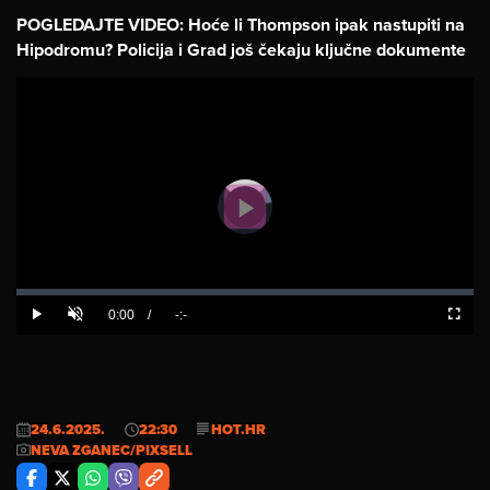
POGLEDAJTE VIDEO: Hoće li Thompson ipak nastupiti na
Hipodromu? Policija i Grad još čekaju ključne dokumente
This
is
The media could not be loaded, either
a
modal
because the server or network failed or
window.
because the format is not supported.
Video
Player
Play
is
loading.
Video
24.6.2025.
22:30
HOT.HR
NEVA ZGANEC/PIXSELL