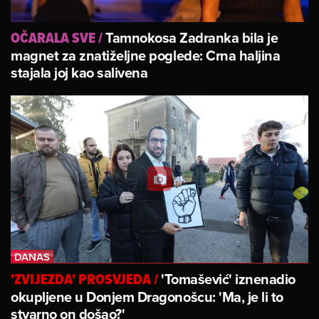
Tamnokosa Zadranka bila je
OČARALA SVE
/
magnet za znatiželjne poglede: Crna haljina
stajala joj kao salivena
'Tomašević' iznenadio
'ZVIJEZDA' PROSVJEDA
/
okupljene u Donjem Dragonošcu: 'Ma, je li to
stvarno on došao?'