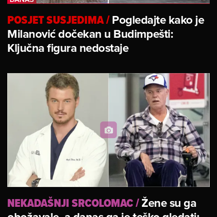
POSJET SUSJEDIMA
/
Pogledajte kako je
Milanović dočekan u Budimpešti:
Ključna figura nedostaje
NEKADAŠNJI SRCOLOMAC
/
Žene su ga
obožavale, a danas ga je teško gledati: