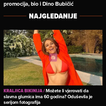
promocija, bio i Dino Bubičić
NAJGLEDANIJE
Možete li vjerovati da
KRALJICA BIKINIJA
/
slavna glumica ima 60 godina? Oduševila je
serijom fotografija