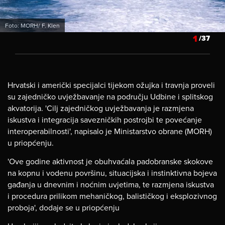
Foto: MORH/ F. Klen
1
/37
Hrvatski i američki specijalci tijekom ožujka i travnja proveli
su zajedničko uvježbavanje na području Udbine i splitskog
akvatorija. 'Cilj zajedničkog uvježbavanja je razmjena
iskustva i integracija savezničkih postrojbi te povećanje
interoperabilnosti', napisalo je Ministarstvo obrane (MORH)
u priopćenju.
'Ove godine aktivnost je obuhvaćala padobranske skokove
na kopnu i vodenu površinu, situacijska i instinktivna bojeva
gađanja u dnevnim i noćnim uvjetima, te razmjena iskustva
i procedura prilikom mehaničkog, balističkog i eksplozivnog
proboja', dodaje se u priopćenju