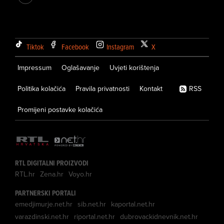
Tiktok
Facebook
Instagram
X
Impressum
Oglašavanje
Uvjeti korištenja
Politika kolačića
Pravila privatnosti
Kontakt
RSS
Promijeni postavke kolačića
RTL DIGITALNI PROIZVODI
RTL.hr
Zena.hr
Voyo.hr
PARTNERSKI PORTALI
emedjimurje.net.hr
sib.net.hr
kaportal.net.hr
varazdinski.net.hr
riportal.net.hr
dubrovackidnevnik.net.hr