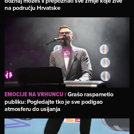
doznaj možeš li prepoznati sve zmije koje žive
na području Hrvatske
Grašo raspametio
EMOCIJE NA VRHUNCU
/
publiku: Pogledajte tko je sve podigao
atmosferu do usijanja