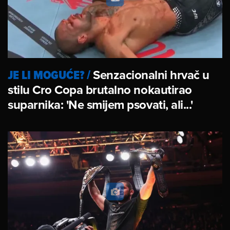
JE LI MOGUĆE?
/
Senzacionalni hrvač u
stilu Cro Copa brutalno nokautirao
suparnika: 'Ne smijem psovati, ali...'