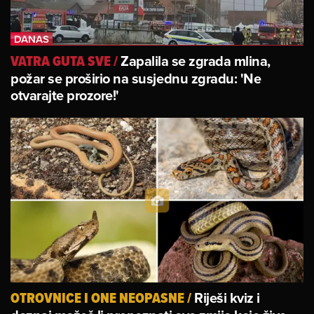
Zapalila se zgrada mlina,
VATRA GUTA SVE
/
požar se proširio na susjednu zgradu: 'Ne
otvarajte prozore!'
Riješi kviz i
OTROVNICE I ONE NEOPASNE
/