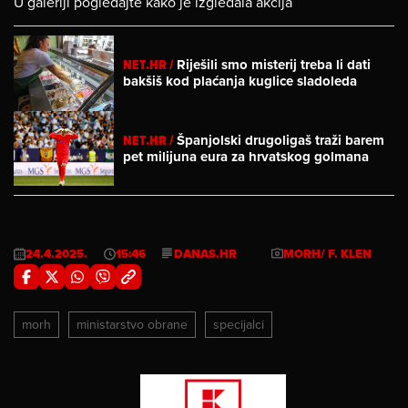
U galeriji pogledajte kako je izgledala akcija
NET.HR /
Riješili smo misterij treba li dati
bakšiš kod plaćanja kuglice sladoleda
NET.HR /
Španjolski drugoligaš traži barem
pet milijuna eura za hrvatskog golmana
24.4.2025.
15:46
DANAS.HR
MORH/ F. KLEN
morh
ministarstvo obrane
specijalci