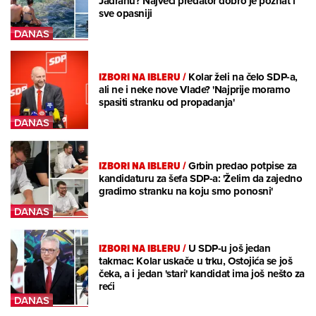
Jadranu? Najveći predator dobro je poznat i
sve opasniji
IZBORI NA IBLERU
/
Kolar želi na čelo SDP-a,
ali ne i neke nove Vlade? 'Najprije moramo
spasiti stranku od propadanja'
IZBORI NA IBLERU
/
Grbin predao potpise za
kandidaturu za šefa SDP-a: 'Želim da zajedno
gradimo stranku na koju smo ponosni'
IZBORI NA IBLERU
/
U SDP-u još jedan
takmac: Kolar uskače u trku, Ostojića se još
čeka, a i jedan 'stari' kandidat ima još nešto za
reći