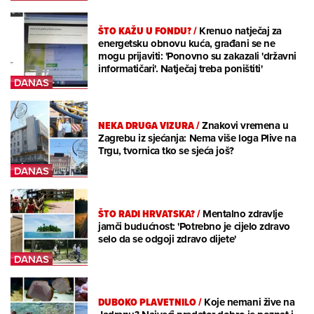
ŠTO KAŽU U FONDU?
/
Krenuo natječaj za
energetsku obnovu kuća, građani se ne
mogu prijaviti: 'Ponovno su zakazali 'državni
informatičari'. Natječaj treba poništiti'
NEKA DRUGA VIZURA
/
Znakovi vremena u
Zagrebu iz sjećanja: Nema više loga Plive na
Trgu, tvornica tko se sjeća još?
ŠTO RADI HRVATSKA?
/
Mentalno zdravlje
jamči budućnost: 'Potrebno je cijelo zdravo
selo da se odgoji zdravo dijete'
DUBOKO PLAVETNILO
/
Koje nemani žive na