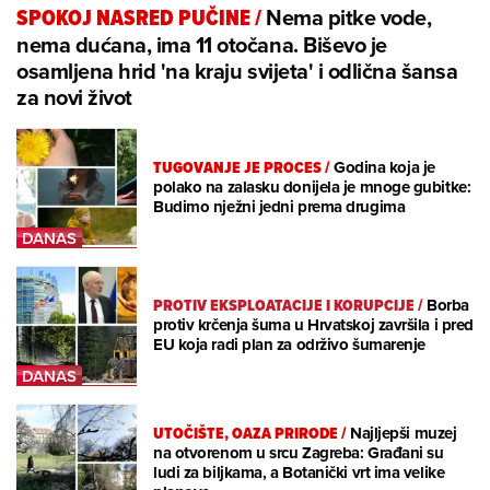
Nema pitke vode,
SPOKOJ NASRED PUČINE
/
nema dućana, ima 11 otočana. Biševo je
osamljena hrid 'na kraju svijeta' i odlična šansa
za novi život
TUGOVANJE JE PROCES
/
Godina koja je
polako na zalasku donijela je mnoge gubitke:
Budimo nježni jedni prema drugima
PROTIV EKSPLOATACIJE I KORUPCIJE
/
Borba
protiv krčenja šuma u Hrvatskoj završila i pred
EU koja radi plan za održivo šumarenje
UTOČIŠTE, OAZA PRIRODE
/
Najljepši muzej
na otvorenom u srcu Zagreba: Građani su
ludi za biljkama, a Botanički vrt ima velike