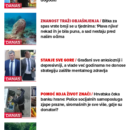
dogoditi
ZNANOST TRAŽI OBJAŠNJENJA
/
Bitka za
spas vrste broji se u tjednima: 'Plava njiva'
nekad ih je bila puna, a sad nestaju pred
našim očima
STANJE SVE GORE
/
Građani sve anksiozniji i
depresivniji, a vlade već godinama ne donose
strategiju zaštite mentalnog zdravlja
POMOĆ KOJA ŽIVOT ZNAČI
/
Hrvatska čeka
banku hrane: Police socijalnih samoposluga
zjape prazne, siromašnih je sve više, gdje su
donatori?