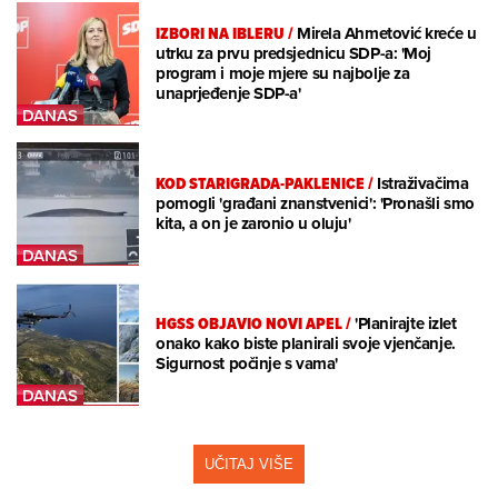
IZBORI NA IBLERU
/
Mirela Ahmetović kreće u
utrku za prvu predsjednicu SDP-a: 'Moj
program i moje mjere su najbolje za
unaprjeđenje SDP-a'
KOD STARIGRADA-PAKLENICE
/
Istraživačima
pomogli 'građani znanstvenici': 'Pronašli smo
kita, a on je zaronio u oluju'
HGSS OBJAVIO NOVI APEL
/
'Planirajte izlet
onako kako biste planirali svoje vjenčanje.
Sigurnost počinje s vama'
UČITAJ VIŠE