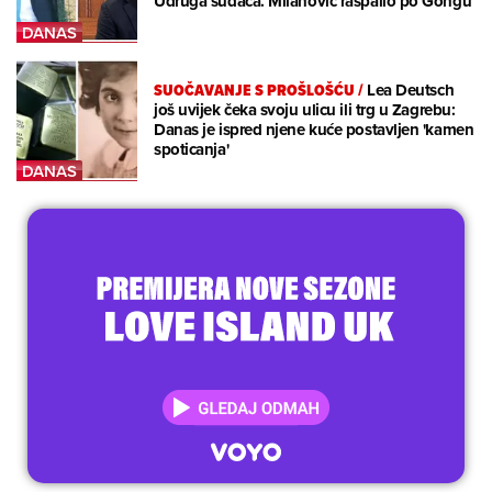
Udruga sudaca. Milanović raspalio po Gongu
SUOČAVANJE S PROŠLOŠĆU
/
Lea Deutsch
još uvijek čeka svoju ulicu ili trg u Zagrebu:
Danas je ispred njene kuće postavljen 'kamen
spoticanja'