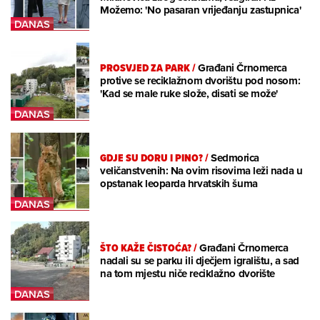
Možemo: 'No pasaran vrijeđanju zastupnica'
PROSVJED ZA PARK
/
Građani Črnomerca
protive se reciklažnom dvorištu pod nosom:
'Kad se male ruke slože, disati se može'
GDJE SU DORU I PINO?
/
Sedmorica
veličanstvenih: Na ovim risovima leži nada u
opstanak leoparda hrvatskih šuma
ŠTO KAŽE ČISTOĆA?
/
Građani Črnomerca
nadali su se parku ili dječjem igralištu, a sad
na tom mjestu niče reciklažno dvorište