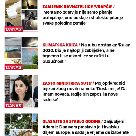
ZAMJENIK RAVNATELJICE 'VRAPČA'
/
'Mentalno zdravlje nije samo pitanje
psihijatrije, ono postaje i strateško pitanje
svake pojedine zemlje'
KLIMATSKA KRIZA
/
Na rubu opstanka: 'Rujan
2020. bio je najtopliji zabilježen, a ne
trgnemo li se rekordi će se rušiti i u
budućnosti'
ZAŠTO MINISTRICA ŠUTI?
/
Poljoprivrednici
bijesni zbog novih nameta: 'Dosta mi je! Da
imam novaca, radije bih zaposlila nove
radnike'
GLASAJTE ZA STABLO GODINE
/
Zaljubljeni
Adam iz Daruvara proslavio je Hrvatsku
diljem Europe, a sada je vrijeme da izaberete