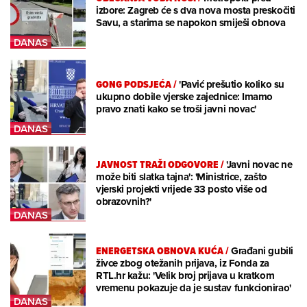
izbore: Zagreb će s dva nova mosta preskočiti
Savu, a starima se napokon smiješi obnova
GONG PODSJEĆA
/
'Pavić prešutio koliko su
ukupno dobile vjerske zajednice: Imamo
pravo znati kako se troši javni novac'
JAVNOST TRAŽI ODGOVORE
/
'Javni novac ne
može biti slatka tajna': 'Ministrice, zašto
vjerski projekti vrijede 33 posto više od
obrazovnih?'
ENERGETSKA OBNOVA KUĆA
/
Građani gubili
živce zbog otežanih prijava, iz Fonda za
RTL.hr kažu: 'Velik broj prijava u kratkom
vremenu pokazuje da je sustav funkcionirao'