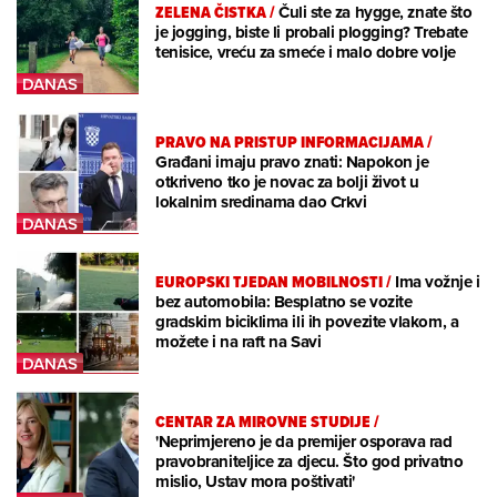
ZELENA ČISTKA
/
Čuli ste za hygge, znate što
je jogging, biste li probali plogging? Trebate
tenisice, vreću za smeće i malo dobre volje
PRAVO NA PRISTUP INFORMACIJAMA
/
Građani imaju pravo znati: Napokon je
otkriveno tko je novac za bolji život u
lokalnim sredinama dao Crkvi
EUROPSKI TJEDAN MOBILNOSTI
/
Ima vožnje i
bez automobila: Besplatno se vozite
gradskim biciklima ili ih povezite vlakom, a
možete i na raft na Savi
CENTAR ZA MIROVNE STUDIJE
/
'Neprimjereno je da premijer osporava rad
pravobraniteljice za djecu. Što god privatno
mislio, Ustav mora poštivati'