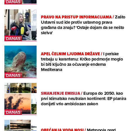
PRAVO NA PRISTUP INFORMACIJAMA
/
Zašto
Ustavni sud ide protiv ustavnog prava
građana da znaju? 'Ostaje dojam da se nešto
skriva'
APEL ČELNIM LJUDIMA DRŽAVE
/
I periske
trebaju u karantenu: Krčko podmorje moglo
bi biti ključno za očuvanje endema
Mediterana
SMANJENJE EMISIJA
/
Europa do 2050. kao
prvi klimatsko neutralan kontinent: EP planira
donijeti vrlo ambiciozan zakon
OBEĆANJA VODA NOSI
/
Metropola pred