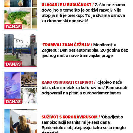
ULAGANJE U BUDUĆNOST
/
Zašto ne znamo
dovoljno o tome što je održivi razvoj? Nije
utopija niti je preskup: 'To je stvarna osnova
za ekonomski oporavak'
'TRAMVAJ ZVAN ČEŽNJA'
/
Mobilnost u
Zagrebu: Dan bez automobila, 20 godina bez
ijednog metra nove tramvajske pruge
KAKO OSIGURATI CJEPIVO?
/
'Cjepivo neće
biti srebrni metak za koronavirus.' Farmaceuti
odgovarali na pitanja europarlamentaraca
SUŽIVOT S KORONAVIRUSOM
/
'Obavijest o
samoizolaciji kasnila mi je šest dana';
Epidemiolozi objašnjavaju kako se to moglo