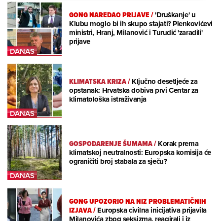
GONG NAREDAO PRIJAVE
/
'Druškanje' u
Klubu moglo bi ih skupo stajati? Plenkovićevi
ministri, Hranj, Milanović i Turudić 'zaradili'
prijave
KLIMATSKA KRIZA
/
Ključno desetljeće za
opstanak: Hrvatska dobiva prvi Centar za
klimatološka istraživanja
GOSPODARENJE ŠUMAMA
/
Korak prema
klimatskoj neutralnosti: Europska komisija će
ograničiti broj stabala za sječu?
GONG UPOZORIO NA NIZ PROBLEMATIČNIH
IZJAVA
/
Europska civilna inicijativa prijavila
Milanovića zbog seksizma, reagirali i iz