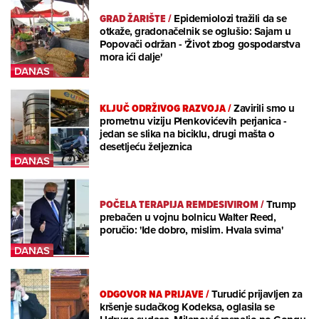
GRAD ŽARIŠTE
/
Epidemiolozi tražili da se
otkaže, gradonačelnik se oglušio: Sajam u
Popovači održan - 'Život zbog gospodarstva
mora ići dalje'
KLJUČ ODRŽIVOG RAZVOJA
/
Zavirili smo u
prometnu viziju Plenkovićevih perjanica -
jedan se slika na biciklu, drugi mašta o
desetljeću željeznica
POČELA TERAPIJA REMDESIVIROM
/
Trump
prebačen u vojnu bolnicu Walter Reed,
poručio: 'Ide dobro, mislim. Hvala svima'
ODGOVOR NA PRIJAVE
/
Turudić prijavljen za
kršenje sudačkog Kodeksa, oglasila se