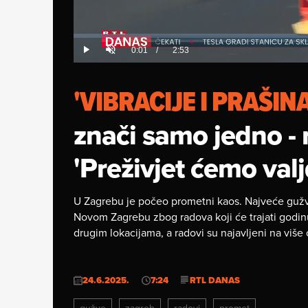
Loaded
:
0%
Current
0:01
/
Duration
2:53
Play
Unmute
Time
'VIBRACIJE I PRAŠINA
znači samo jedno - 
'Preživjet ćemo valj
U Zagrebu je počeo prometni kaos. Najveće gužve
Novom Zagrebu zbog radova koji će trajati godin
drugim lokacijama, a radovi su najavljeni na više
24.6.2025.
7:24
RTL DANAS