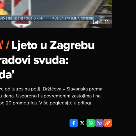
Picture-
Fullscreen
in-
Picture
'
/
Ljeto u Zagrebu
radovi svuda:
da'
 od jutros na petlji Držićeva – Slavonska prema
u dana. Usporeno i s povremenim zastojima i na
 od 20 prometnica. Više pogledajte u prilogu