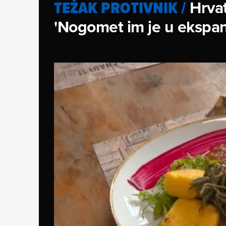
Hrvat
TEŽAK PROTIVNIK
/
'Nogomet im je u ekspanzi