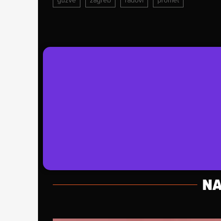
gužve
zagreb
radovi
promet
NA