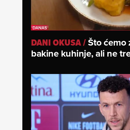
Što ćemo 
DANI OKUSA
/
bakine kuhinje, ali ne tr