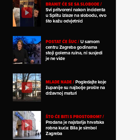
BRANIT ĆE SE SA SLOBODE
/
Svi pritvoreni nakon incidenta
u Splitu izlaze na slobodu, evo
što kažu odvjetnici
POSTAT ĆE ŠUC
/
U samom
centru Zagreba godinama
stoji golema ruina, ni susjedi
je ne vide
MLADE NADE
/
Pogledajte koje
županije su najbolje prošle na
državnoj maturi
ŠTO ĆE BITI S PROSTOROM?
/
Prodana je najstarija hrvatska
robna kuća: Bila je simbol
Zagreba