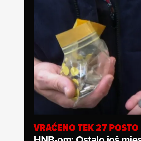
VRAĆENO TEK 27 POSTO
HNB-om: Ostalo još mjes