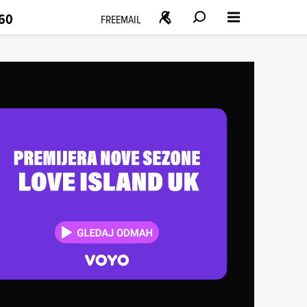
160
FREEMAIL