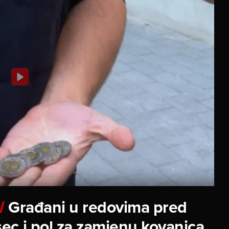
Građani u redovima pred
/
ec i pol za zamjenu kovanica