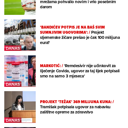
mrežama pohvalio novim i vrlo posebnim
darom
'BANDIĆEV POTPIS JE NA BAŠ SVIM
SUMNJIVIM UGOVORIMA':
/
Projekt
sljemenske žičare prešao je čak 100 milijuna
eura?
MARKOTIĆ:
/
'Remdesivir nije učinkovit za
liječenje Covida, ugovor za taj lijek potpisali
smo na samo 3 mjeseca'
PROJEKT 'TEŽAK' 369 MILIJUNA KUNA:
/
Tramišak potpisala ugovor za nabavku
zaštitne opreme za zdravstvo