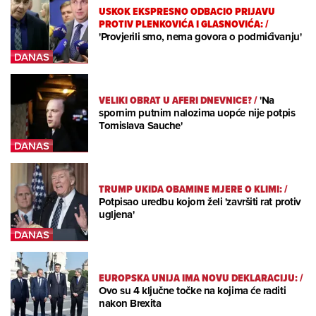
USKOK EKSPRESNO ODBACIO PRIJAVU
PROTIV PLENKOVIĆA I GLASNOVIĆA:
/
'Provjerili smo, nema govora o podmićivanju'
VELIKI OBRAT U AFERI DNEVNICE?
/
'Na
spornim putnim nalozima uopće nije potpis
Tomislava Sauche'
TRUMP UKIDA OBAMINE MJERE O KLIMI:
/
Potpisao uredbu kojom želi 'završiti rat protiv
ugljena'
EUROPSKA UNIJA IMA NOVU DEKLARACIJU:
/
Ovo su 4 ključne točke na kojima će raditi
nakon Brexita