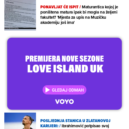
PONAVLJAT ĆE ISPIT
/
Maturantica kojoj je
poništena matura ipak bi mogla na željeni
fakultet? 'Mjesta za upis na Muzičku
akademiju još ima'
POSLJEDNJA STANICA U ZLATANOVOJ
KARIJERI:
/
Ibrahimović potpisao svoj