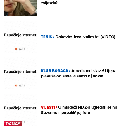
zvijezda?
TENIS
/
Đoković: Jeco, volim te! (VIDEO)
KLUB BORACA
/
Amerikanci slave! Lijepa
plavuša od sada je samo njihova!
VIJESTI
/
U mladeži HDZ-a ugledali se na
Severinu i 'popalili' joj foru