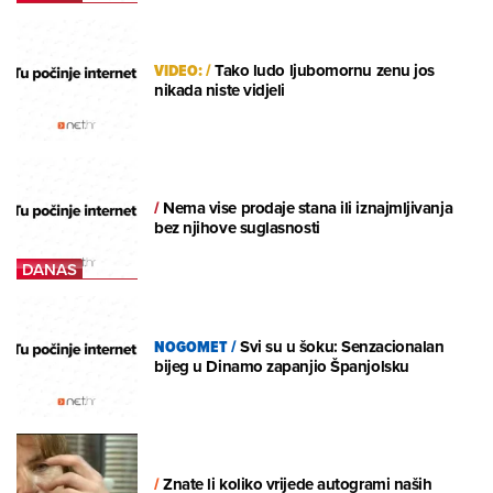
VIDEO:
/
Tako ludo ljubomornu zenu jos
nikada niste vidjeli
/
Nema vise prodaje stana ili iznajmljivanja
bez njihove suglasnosti
NOGOMET
/
Svi su u šoku: Senzacionalan
bijeg u Dinamo zapanjio Španjolsku
/
Znate li koliko vrijede autogrami naših