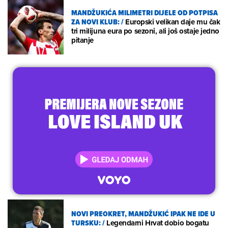
MANDŽUKIĆA MILIMETRI DIJELE OD POTPISA
ZA NOVI KLUB:
/
Europski velikan daje mu čak
tri milijuna eura po sezoni, ali još ostaje jedno
pitanje
NOVI PREOKRET, MANDŽUKIĆ IPAK NE IDE U
TURSKU:
/
Legendarni Hrvat dobio bogatu