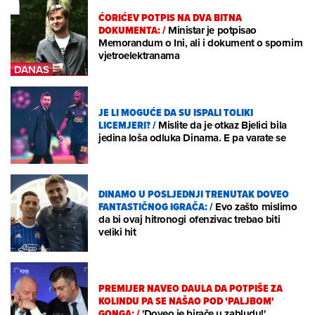
ĆORIĆEV POTPIS NA DVA BITNA
DOKUMENTA:
/
Ministar je potpisao
Memorandum o Ini, ali i dokument o spornim
vjetroelektranama
JE LI MOGUĆE DA SU ISPALI TOLIKI
LICEMJERI?
/
Mislite da je otkaz Bjelici bila
jedina loša odluka Dinama. E pa varate se
DINAMO U POSLJEDNJI TRENUTAK DOVEO
FANTASTIČNOG IGRAČA:
/
Evo zašto mislimo
da bi ovaj hitronogi ofenzivac trebao biti
veliki hit
PREMIJER NAVEO DAULA DA POTPIŠE ZA
KOLINDU PA SE NAŠAO POD 'PALJBOM'
GONGA:
/
'Doveo je birače u zabludu!'