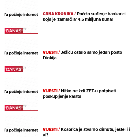
CRNA KRONIKA
/
Počelo suđenje bankarici
koja je 'zamračila' 4,5 milijuna kuna!
VIJESTI
/
Ježiću ostalo samo jedan posto
Diokija
VIJESTI
/
Nitko ne želi ZET-u potpisati
poskupljenje karata
VIJESTI
/
Kosorica je stvarno dirnuta, jeste li i
vi?