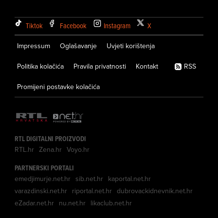
Tiktok
Facebook
Instagram
X
Impressum
Oglašavanje
Uvjeti korištenja
Politika kolačića
Pravila privatnosti
Kontakt
RSS
Promijeni postavke kolačića
RTL DIGITALNI PROIZVODI
RTL.hr
Zena.hr
Voyo.hr
PARTNERSKI PORTALI
emedjimurje.net.hr
sib.net.hr
kaportal.net.hr
varazdinski.net.hr
riportal.net.hr
dubrovackidnevnik.net.hr
eZadar.net.hr
nu.net.hr
likaclub.net.hr