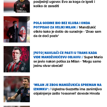
posljednji ugovor. Evo za koga će igrati i
koliko će zaraditi
POLA GODINE BIO BEZ KLUBA I ONDA
POTPISAO ZA VELIKI MILAN:
/
Mandžukić
otkrio kako je došlo do suradnje - 'Znao sam
da će doći poziv'
[FOTO] NAVIJAČI ĆE PASTI U TRANS KADA
VIDE MANDŽUKIĆEVU OBJAVU:
/
Super Mario
se javio nakon potisa za Milan - 'Mogu samo
jednu stvar obećati'
'MILAN JE ZBOG MANDŽUKIĆA SPREMAN NA
IZNIMKU':
/
Ugledna Gazzetta ima zanimljivo
objašnjenje zašto 'rossoneri' dovode Hrvata