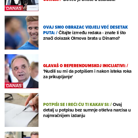
OVAJ SMO OBRAZAC VIDJELI VEĆ DESETAK
PUTA:
/
Čitajte između redaka - znate li što
znači dolazak Olmova brata u Dinamo?
GLAVAŠ O REFERENDUMSKOJ INICIJATIVI:
/
'Nudili su mi da potpišem i nakon isteka roka
za prikupljanje'
POTPIŠI SE I REĆI ĆU TI KAKAV SI:
/
Ovaj
detalj u potpisu bez sumnje otkriva narcisa u
najmračnijem izdanju