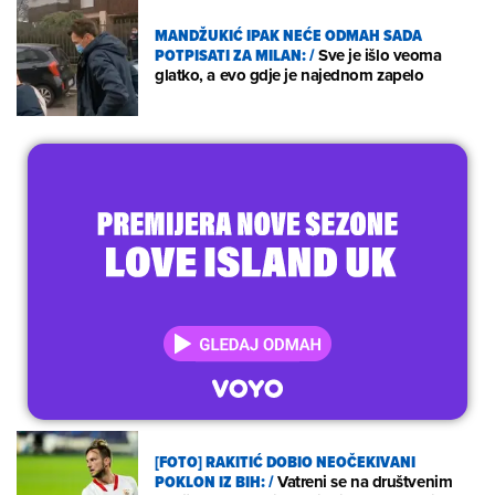
MANDŽUKIĆ IPAK NEĆE ODMAH SADA
POTPISATI ZA MILAN:
/
Sve je išlo veoma
glatko, a evo gdje je najednom zapelo
[FOTO] RAKITIĆ DOBIO NEOČEKIVANI
POKLON IZ BIH:
/
Vatreni se na društvenim