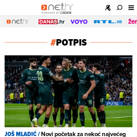
#
POTPIS
Novi početak za nekoć najvećeg
JOŠ MLADIĆ
/